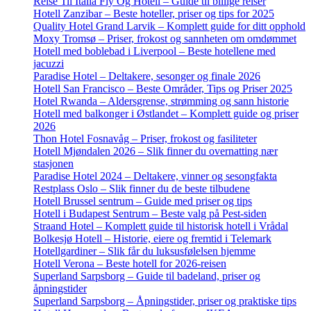
Reise Til Italia Fly Og Hotell – Guide til billige reiser
Hotell Zanzibar – Beste hoteller, priser og tips for 2025
Quality Hotel Grand Larvik – Komplett guide for ditt opphold
Moxy Tromsø – Priser, frokost og sannheten om omdømmet
Hotell med boblebad i Liverpool – Beste hotellene med
jacuzzi
Paradise Hotel – Deltakere, sesonger og finale 2026
Hotell San Francisco – Beste Områder, Tips og Priser 2025
Hotel Rwanda – Aldersgrense, strømming og sann historie
Hotell med balkonger i Østlandet – Komplett guide og priser
2026
Thon Hotel Fosnavåg – Priser, frokost og fasiliteter
Hotell Mjøndalen 2026 – Slik finner du overnatting nær
stasjonen
Paradise Hotel 2024 – Deltakere, vinner og sesongfakta
Restplass Oslo – Slik finner du de beste tilbudene
Hotell Brussel sentrum – Guide med priser og tips
Hotell i Budapest Sentrum – Beste valg på Pest-siden
Straand Hotel – Komplett guide til historisk hotell i Vrådal
Bolkesjø Hotell – Historie, eiere og fremtid i Telemark
Hotellgardiner – Slik får du luksusfølelsen hjemme
Hotell Verona – Beste hotell for 2026-reisen
Superland Sarpsborg – Guide til badeland, priser og
åpningstider
Superland Sarpsborg – Åpningstider, priser og praktiske tips