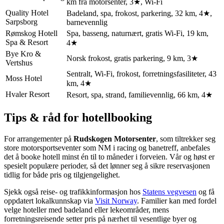
km fra motorsenter, 3★, Wi‑Fi
Quality Hotel
Badeland, spa, frokost, parkering, 32 km, 4★,
Sarpsborg
barnevennlig
Rømskog Hotell
Spa, basseng, naturnært, gratis Wi‑Fi, 19 km,
Spa & Resort
4★
Bye Kro &
Norsk frokost, gratis parkering, 9 km, 3★
Vertshus
Sentralt, Wi‑Fi, frokost, forretningsfasiliteter, 43
Moss Hotel
km, 4★
Hvaler Resort
Resort, spa, strand, familievennlig, 66 km, 4★
Tips & råd for hotellbooking
For arrangementer på
Rudskogen Motorsenter
, som tiltrekker seg
store motorsportseventer som NM i racing og banetreff, anbefales
det å booke hotell minst én til to måneder i forveien. Vår og høst er
spesielt populære perioder, så det lønner seg å sikre reservasjonen
tidlig for både pris og tilgjengelighet.
Sjekk også reise- og trafikkinformasjon hos
Statens vegvesen
og få
oppdatert lokalkunnskap via
Visit Norway
. Familier kan med fordel
velge hoteller med badeland eller lekeområder, mens
forretningsreisende setter pris på nærhet til vesentlige byer og