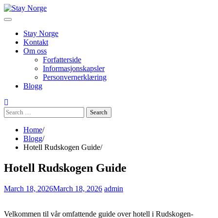
Skip
to
content
Stay Norge
Kontakt
Om oss
Forfatterside
Informasjonskapsler
Personvernerklæring
Blogg
Search
for:
Home
Blogg
Hotell Rudskogen Guide
Hotell Rudskogen Guide
March 18, 2026
March 18, 2026
admin
Velkommen til vår omfattende guide over hotell i Rudskogen-