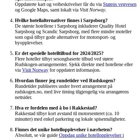
Oppdaterte kart og veibeskrivelser får du via
Statens vegvesen
og Google Maps, samt lokalt via
Visit Norway
.
Hvilke hotellalternativer finnes i Sarpsborg?
De største hotellene i Sarpsborg inkluderer Quality Hotel
Sarpsborg og Scandic Sarpsborg, med flere mindre moteller
som også tilbyr gode alternativer for motorsport- og
byopplevelser.
Er det spesielle hotelltilbud for 2024/2025?
Flere hoteller tilbyr sesongbaserte tilbud ved større
Rudskogen-arrangementer. Sjekk direkte med hotellene eller
via
Visit Norway
for oppdatert informasjon.
Hvordan finner jeg rundetider ved Rudskogen?
Rundetider publiseres under hvert arrangement på
rudskogen.no, med live timing tilgjengelig via arrangørens
nettsider.
Hva er fordelen med å bo i Rakkestad?
Rakkestad tilbyr kort avstand til motorsenteret (ca. 10
minutter) med enkel parkering og lokale spisemuligheter.
Finnes det unike hotellopplevelser i nærheten?
Absolutt, se vår guide
Oppdag unike hotellopplevelser i