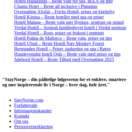
Hotell Haparanda – Beste valg for spa, IKEA og mer
Chania Hotel – Beste all inclusive i Platanias
Overnatting Alvdal – Frichs Hotell, priser og kjæledyr
Hotell Kiruna – Beste hoteller med spa og priser
Hotell Malaga – Beste valg nær flyplass, sentrum og strand
Verdal Hotell – Sentralt familiedrevet hotell i Verdal sentrum
Verdal Hotell – Rom, priser og frokost i sentrum
Hotell Palma de Mallorca – Beste valg, priser og tips
Hotell Ubud – Beste Hotell Nær Monkey Forest
Bergstaden Hotell – Priser, parkering og spa i Røros
Hundevennlig hotell Oslo – Beste valg med priser og tips
Julebord Hotell – Beste Tilbud med Overnatting 2025
"StayNorge – din pålitelige følgesvenn for et enklere, smartere
og mer inspirerende liv i Norge – hver dag, hele året."
StayNorge.com
Forfatterside
Informasjonskapsler
Kontakt
Om oss
Personvernerklæring