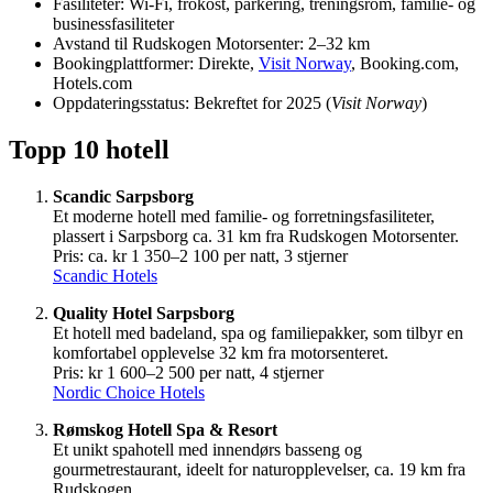
Fasiliteter: Wi‑Fi, frokost, parkering, treningsrom, familie- og
businessfasiliteter
Avstand til Rudskogen Motorsenter: 2–32 km
Bookingplattformer: Direkte,
Visit Norway
, Booking.com,
Hotels.com
Oppdateringsstatus: Bekreftet for 2025 (
Visit Norway
)
Topp 10 hotell
Scandic Sarpsborg
Et moderne hotell med familie- og forretningsfasiliteter,
plassert i Sarpsborg ca. 31 km fra Rudskogen Motorsenter.
Pris: ca. kr 1 350–2 100 per natt, 3 stjerner
Scandic Hotels
Quality Hotel Sarpsborg
Et hotell med badeland, spa og familiepakker, som tilbyr en
komfortabel opplevelse 32 km fra motorsenteret.
Pris: kr 1 600–2 500 per natt, 4 stjerner
Nordic Choice Hotels
Rømskog Hotell Spa & Resort
Et unikt spahotell med innendørs basseng og
gourmetrestaurant, ideelt for naturopplevelser, ca. 19 km fra
Rudskogen.