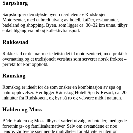
Sarpsborg
Sarpsborg er den største byen i nærheten av Rudskogen
Motorsenter, med et bredt utvalg av hotell, kaféer, restauranter,
badeland og shopping. Byen, som ligger ca. 30–32 km unna, tilbyr
enkel tilgang via bil og kollektivtransport.
Rakkestad
Rakkestad er det nærmeste tettstedet til motorsenteret, med praktisk
overnatting og et tradisjonelt vertshus som serverer norsk frokost –
perfekt for kort opphold.
Rømskog
Rømskog er ideelt for de som ønsker en kombinasjon av spa og
naturopplevelser. Her ligger Rømskog Hotell Spa & Resort, ca. 20
minutter fra Rudskogen, og byr på ro og velvære midt i naturen.
Halden og Moss
Både Halden og Moss tilbyr et variert utvalg av hoteller, med gode
forretnings- og familiealternativer. Selv om avstandene er noe
lengre, gir byene spennende muligheter for aktiviteter utenfor