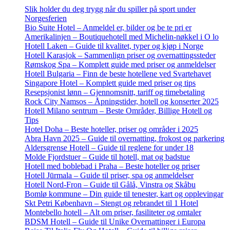
Slik holder du deg trygg når du spiller på sport under
Norgesferien
Bio Suite Hotel – Anmeldel er, bilder og be te pri er
Amerikalinjen – Boutiquehotell med Michelin-nøkkel i O lo
Hotell Laken – Guide til kvalitet, typer og kjøp i Norge
Hotell Karasjok – Sammenlign priser og overnattingssteder
Rømskog Spa – Komplett guide med priser og anmeldelser
Hotell Bulgaria – Finn de beste hotellene ved Svartehavet
Singapore Hotel – Komplett guide med priser og tips
Resepsjonist lønn – Gjennomsnitt, tariff og timebetaling
Rock City Namsos – Åpningstider, hotell og konserter 2025
Hotell Milano sentrum – Beste Områder, Billige Hotell og
Tips
Hotel Doha – Beste hoteller, priser og områder i 2025
Abra Havn 2025 – Guide til overnatting, frokost og parkering
Aldersgrense Hotell – Guide til reglene for under 18
Molde Fjordstuer – Guide til hotell, mat og badstue
Hotell med boblebad i Praha – Beste hoteller og priser
Hotell Jūrmala – Guide til priser, spa og anmeldelser
Hotell Nord-Fron – Guide til Gålå, Vinstra og Skåbu
Bomlø kommune – Din guide til tenester, kart og opplevingar
Skt Petri København – Stengt og rebrandet til 1 Hotel
Montebello hotell – Alt om priser, fasiliteter og omtaler
BDSM Hotell – Guide til Unike Overnattinger i Europa