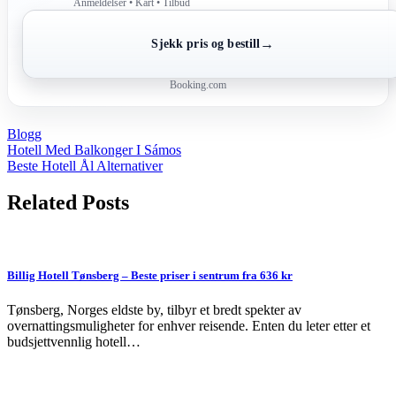
Anmeldelser • Kart • Tilbud
→
Sjekk pris og bestill
Booking.com
Blogg
Post
Hotell Med Balkonger I Sámos
Beste Hotell Ål Alternativer
navigation
Related Posts
Billig Hotell Tønsberg – Beste priser i sentrum fra 636 kr
Tønsberg, Norges eldste by, tilbyr et bredt spekter av
overnattingsmuligheter for enhver reisende. Enten du leter etter et
budsjettvennlig hotell…