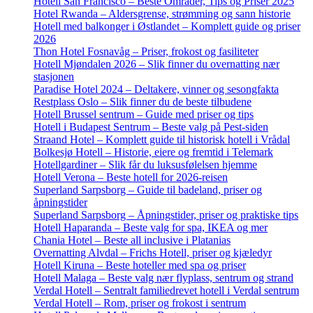
Hotell San Francisco – Beste Områder, Tips og Priser 2025
Hotel Rwanda – Aldersgrense, strømming og sann historie
Hotell med balkonger i Østlandet – Komplett guide og priser
2026
Thon Hotel Fosnavåg – Priser, frokost og fasiliteter
Hotell Mjøndalen 2026 – Slik finner du overnatting nær
stasjonen
Paradise Hotel 2024 – Deltakere, vinner og sesongfakta
Restplass Oslo – Slik finner du de beste tilbudene
Hotell Brussel sentrum – Guide med priser og tips
Hotell i Budapest Sentrum – Beste valg på Pest-siden
Straand Hotel – Komplett guide til historisk hotell i Vrådal
Bolkesjø Hotell – Historie, eiere og fremtid i Telemark
Hotellgardiner – Slik får du luksusfølelsen hjemme
Hotell Verona – Beste hotell for 2026-reisen
Superland Sarpsborg – Guide til badeland, priser og
åpningstider
Superland Sarpsborg – Åpningstider, priser og praktiske tips
Hotell Haparanda – Beste valg for spa, IKEA og mer
Chania Hotel – Beste all inclusive i Platanias
Overnatting Alvdal – Frichs Hotell, priser og kjæledyr
Hotell Kiruna – Beste hoteller med spa og priser
Hotell Malaga – Beste valg nær flyplass, sentrum og strand
Verdal Hotell – Sentralt familiedrevet hotell i Verdal sentrum
Verdal Hotell – Rom, priser og frokost i sentrum