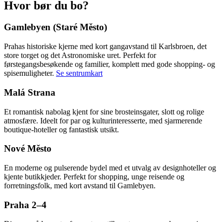
Hvor bør du bo?
Gamlebyen (Staré Město)
Prahas historiske kjerne med kort gangavstand til Karlsbroen, det
store torget og det Astronomiske uret. Perfekt for
førstegangsbesøkende og familier, komplett med gode shopping- og
spisemuligheter.
Se sentrumkart
Malá Strana
Et romantisk nabolag kjent for sine brosteinsgater, slott og rolige
atmosfære. Ideelt for par og kulturinteresserte, med sjarmerende
boutique-hoteller og fantastisk utsikt.
Nové Město
En moderne og pulserende bydel med et utvalg av designhoteller og
kjente butikkjeder. Perfekt for shopping, unge reisende og
forretningsfolk, med kort avstand til Gamlebyen.
Praha 2–4