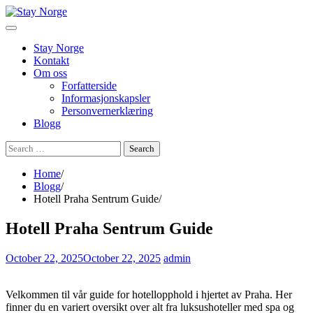
Skip
to
content
Stay Norge
Kontakt
Om oss
Forfatterside
Informasjonskapsler
Personvernerklæring
Blogg
Search
for:
Home
Blogg
Hotell Praha Sentrum Guide
Hotell Praha Sentrum Guide
October 22, 2025
October 22, 2025
admin
Velkommen til vår guide for hotellopphold i hjertet av Praha. Her
finner du en variert oversikt over alt fra luksushoteller med spa og