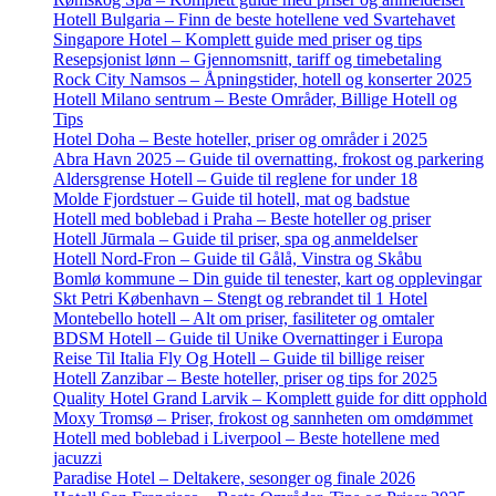
Hotell Bulgaria – Finn de beste hotellene ved Svartehavet
Singapore Hotel – Komplett guide med priser og tips
Resepsjonist lønn – Gjennomsnitt, tariff og timebetaling
Rock City Namsos – Åpningstider, hotell og konserter 2025
Hotell Milano sentrum – Beste Områder, Billige Hotell og
Tips
Hotel Doha – Beste hoteller, priser og områder i 2025
Abra Havn 2025 – Guide til overnatting, frokost og parkering
Aldersgrense Hotell – Guide til reglene for under 18
Molde Fjordstuer – Guide til hotell, mat og badstue
Hotell med boblebad i Praha – Beste hoteller og priser
Hotell Jūrmala – Guide til priser, spa og anmeldelser
Hotell Nord-Fron – Guide til Gålå, Vinstra og Skåbu
Bomlø kommune – Din guide til tenester, kart og opplevingar
Skt Petri København – Stengt og rebrandet til 1 Hotel
Montebello hotell – Alt om priser, fasiliteter og omtaler
BDSM Hotell – Guide til Unike Overnattinger i Europa
Reise Til Italia Fly Og Hotell – Guide til billige reiser
Hotell Zanzibar – Beste hoteller, priser og tips for 2025
Quality Hotel Grand Larvik – Komplett guide for ditt opphold
Moxy Tromsø – Priser, frokost og sannheten om omdømmet
Hotell med boblebad i Liverpool – Beste hotellene med
jacuzzi
Paradise Hotel – Deltakere, sesonger og finale 2026