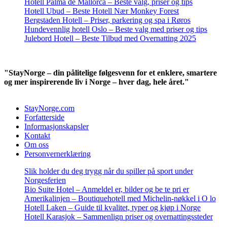
Hotell Palma de Mallorca – Beste valg, priser og tips
Hotell Ubud – Beste Hotell Nær Monkey Forest
Bergstaden Hotell – Priser, parkering og spa i Røros
Hundevennlig hotell Oslo – Beste valg med priser og tips
Julebord Hotell – Beste Tilbud med Overnatting 2025
"StayNorge – din pålitelige følgesvenn for et enklere, smartere
og mer inspirerende liv i Norge – hver dag, hele året."
StayNorge.com
Forfatterside
Informasjonskapsler
Kontakt
Om oss
Personvernerklæring
Slik holder du deg trygg når du spiller på sport under
Norgesferien
Bio Suite Hotel – Anmeldel er, bilder og be te pri er
Amerikalinjen – Boutiquehotell med Michelin-nøkkel i O lo
Hotell Laken – Guide til kvalitet, typer og kjøp i Norge
Hotell Karasjok – Sammenlign priser og overnattingssteder