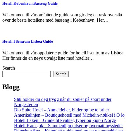
Hotell København Basseng Guide
Velkommen til vår omfattende guide som gir deg en rask oversikt
over de beste hotellene med basseng i København. Her…
Hotell I Sentrum Lisboa Guide
Velkommen til vår oppdaterte guide for hotell i sentrum av Lisboa.
Her finner du en nøye utvalgt liste med hoteller…
Search
Search
Blogg
Slik holder du deg trygg når du spiller på sport under
Norgesferien
Bio Suite Hotel – Anmeldel er, bilder og be te pri er
Amerikalinjen – Boutiquehotell med Michelin-nøkkel i O lo
Hotell Laken – Guide til kvalitet, typer og kjøp i Norge
Hotell Karasjok – Sammenlign priser og overnattingssteder
Rømskog Spa – Komplett guide med priser og anmeldelser