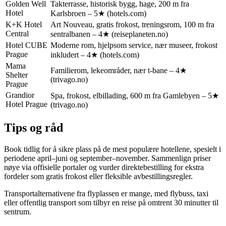
Golden Well
Takterrasse, historisk bygg, hage, 200 m fra
Hotel
Karlsbroen – 5★ (hotels.com)
K+K Hotel
Art Nouveau, gratis frokost, treningsrom, 100 m fra
Central
sentralbanen – 4★ (reiseplaneten.no)
Hotel CUBE
Moderne rom, hjelpsom service, nær museer, frokost
Prague
inkludert – 4★ (hotels.com)
Mama
Familierom, lekeområder, nær t-bane – 4★
Shelter
(trivago.no)
Prague
Grandior
Spa, frokost, elbillading, 600 m fra Gamlebyen – 5★
Hotel Prague
(trivago.no)
Tips og råd
Book tidlig for å sikre plass på de mest populære hotellene, spesielt i
periodene april–juni og september–november. Sammenlign priser
nøye via offisielle portaler og vurder direktebestilling for ekstra
fordeler som gratis frokost eller fleksible avbestillingsregler.
Transportalternativene fra flyplassen er mange, med flybuss, taxi
eller offentlig transport som tilbyr en reise på omtrent 30 minutter til
sentrum.