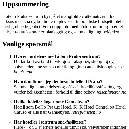
Oppsummering
Hotell i Praha sentrum byr på et mangfold av alternativer – fra
luksus med spa og boutique-opplevelser til praktiske budsjetthoteller
med god beliggenhet. For et opphold med både komfort og nærhet
til byens attraksjoner er planlegging og sammenligning nøkkelen.
Vanlige spørsmål
Hva er fordelene med å bo i Praha sentrum?
Du får kort avstand til viktige attraksjoner, shopping og
spisesteder, noe som sparer tid og gir en autentisk opplevelse.
hotels.com
Hvordan finner jeg det beste hotellet i Praha?
Sammenlign anmeldelser og offisiell hotellklassifisering, og
vurder beliggenheten i forhold til dine behov.
reiseplaneten.no
Hvilke hoteller ligger nær Gamlebyen?
Hotell som BoHo Prague Hotel, K+K Hotel Central og Hotel
Caruso er alle nær Gamlebyen.
reiseplaneten.no
Har hoteller i sentrum spa-fasiliteter?
Flere 4- og 5-stjerners hoteller tilbyr spa, velværebehandlinger