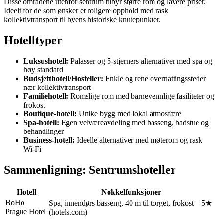
Disse områdene utenfor sentrum tilbyr større rom og lavere priser.
Ideelt for de som ønsker et roligere opphold med rask
kollektivtransport til byens historiske knutepunkter.
Hotelltyper
Luksushotell:
Palasser og 5-stjerners alternativer med spa og
høy standard
Budsjetthotell/Hosteller:
Enkle og rene overnattingssteder
nær kollektivtransport
Familiehotell:
Romslige rom med barnevennlige fasiliteter og
frokost
Boutique-hotell:
Unike bygg med lokal atmosfære
Spa-hotell:
Egen velværeavdeling med basseng, badstue og
behandlinger
Business-hotell:
Ideelle alternativer med møterom og rask
Wi-Fi
Sammenligning: Sentrumshoteller
Hotell
Nøkkelfunksjoner
BoHo
Spa, innendørs basseng, 40 m til torget, frokost – 5★
Prague Hotel
(hotels.com)