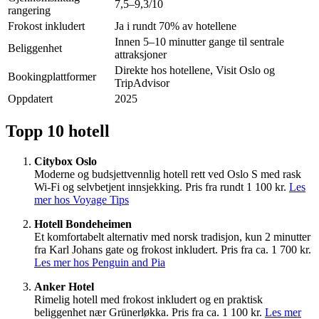
7,5–9,3/10
rangering
Frokost inkludert
Ja i rundt 70% av hotellene
Innen 5–10 minutter gange til sentrale
Beliggenhet
attraksjoner
Direkte hos hotellene, Visit Oslo og
Bookingplattformer
TripAdvisor
Oppdatert
2025
Topp 10 hotell
Citybox Oslo
Moderne og budsjettvennlig hotell rett ved Oslo S med rask
Wi-Fi og selvbetjent innsjekking. Pris fra rundt 1 100 kr.
Les
mer hos Voyage Tips
Hotell Bondeheimen
Et komfortabelt alternativ med norsk tradisjon, kun 2 minutter
fra Karl Johans gate og frokost inkludert. Pris fra ca. 1 700 kr.
Les mer hos Penguin and Pia
Anker Hotel
Rimelig hotell med frokost inkludert og en praktisk
beliggenhet nær Grünerløkka. Pris fra ca. 1 100 kr.
Les mer