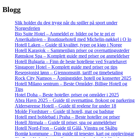
Blogg
Slik holder du deg trygg når du spiller på sport under
Norgesferien
Bio Suite Hotel – Anmeldel er, bilder og be te pri er
Amerikalinjen – Boutiquehotell med Michelin-nøkkel i O lo
Hotell Laken – Guide til kvalitet, typer og kjøp i Norge
Hotell Karasjok – Sammenlign priser og overnattingssteder
Rømskog Spa – Komplett guide med priser og anmeldelser
Hotell Bulgaria – Finn de beste hotellene ved Svartehavet
Singapore Hotel – Komplett guide med priser og tips
Resepsjonist lønn – Gjennomsnitt, tariff og timebetaling
Rock City Namsos – Åpningstider, hotell og konserter 2025
Hotell Milano sentrum – Beste Områder, Billige Hotell og
Tips
Hotel Doha – Beste hoteller, priser og områder i 2025
Abra Havn 2025 – Guide til overnatting, frokost og parkering
Aldersgrense Hotell – Guide til reglene for under 18
Molde Fjordstuer – Guide til hotell, mat og badstue
Hotell med boblebad i Praha – Beste hoteller og priser
Hotell Jūrmala – Guide til priser, spa og anmeldelser
Hotell Nord-Fron – Guide til Gålå, Vinstra og Skåbu
Bomlø kommune – Din guide til tenester, kart og opplevingar