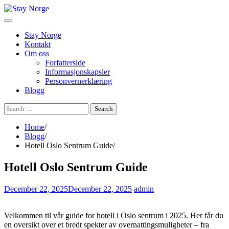
Skip
to
content
Stay Norge
Kontakt
Om oss
Forfatterside
Informasjonskapsler
Personvernerklæring
Blogg
Search
for:
Home
Blogg
Hotell Oslo Sentrum Guide
Hotell Oslo Sentrum Guide
December 22, 2025
December 22, 2025
admin
Velkommen til vår guide for hotell i Oslo sentrum i 2025. Her får du
en oversikt over et bredt spekter av overnattingsmuligheter – fra