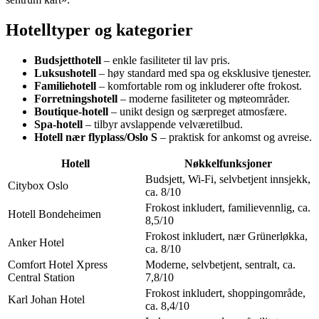
Hotelltyper og kategorier
Budsjetthotell
– enkle fasiliteter til lav pris.
Luksushotell
– høy standard med spa og eksklusive tjenester.
Familiehotell
– komfortable rom og inkluderer ofte frokost.
Forretningshotell
– moderne fasiliteter og møteområder.
Boutique-hotell
– unikt design og særpreget atmosfære.
Spa-hotell
– tilbyr avslappende velværetilbud.
Hotell nær flyplass/Oslo S
– praktisk for ankomst og avreise.
Hotell
Nøkkelfunksjoner
Budsjett, Wi-Fi, selvbetjent innsjekk,
Citybox Oslo
ca. 8/10
Frokost inkludert, familievennlig, ca.
Hotell Bondeheimen
8,5/10
Frokost inkludert, nær Grünerløkka,
Anker Hotel
ca. 8/10
Comfort Hotel Xpress
Moderne, selvbetjent, sentralt, ca.
Central Station
7,8/10
Frokost inkludert, shoppingområde,
Karl Johan Hotel
ca. 8,4/10