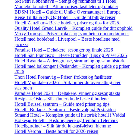
Skt Petri København – Stengt og rebrandet til 1 Hotel
Montebello hotell – Alt om priser, fasiliteter og omtaler
BDSM Hotell – Guide til Unike Overnattinger i Europa
Reise Til Italia Fly Og Hotell – Guide til billige reiser
Hotell Zanzibar – Beste hoteller, priser og tips for 2025
Quality Hotel Grand Larvik – Komplett guide for ditt opphold
Moxy Tromsø – Priser, frokost og sannheten om omdømmet
Hotell med boblebad i Liverpool – Beste hotellene med
jacuzzi
Paradise Hotel – Deltakere, sesonger og finale 2026
Hotell San Francisco – Beste Områder, Tips og Priser 2025
Hotel Rwanda – Aldersgrense, strømming og sann historie
Hotell med balkonger i Østlandet – Komplett guide og priser
2026
Thon Hotel Fosnavåg – Priser, frokost og fasiliteter
Hotell Mjøndalen 2026 – Slik finner du overnatting nær
stasjonen
Paradise Hotel 2024 – Deltakere, vinner og sesongfakta
Restplass Oslo – Slik finner du de beste tilbudene
Hotell Brussel sentrum – Guide med priser og tips
Hotell i Budapest Sentrum – Beste valg på Pest-siden
Straand Hotel – Komplett guide til historisk hotell i Vrådal
Bolkesjø Hotell – Historie, eiere og fremtid i Telemark
Hotellgardiner – Slik får du luksusfølelsen hjemme
Hotell Verona – Beste hotell for 2026-reisen