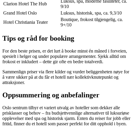
Luksus, spa, moderne fasiliteter, ca.
Clarion Hotel The Hub
9/10
Grand Hotel Oslo
Luksus, historisk, spa, ca. 9,3/10
Boutique, frokost tilgjengelig, ca.
Hotel Christiania Teater
9+/10
Tips og råd for booking
For den beste prisen, er det lurt å booke minst én måned i forveien,
spesielt i helger og under populære arrangementer. Sjekk alltid om
frokost er inkludert – dette gir ofte en bedre totalverdi.
Sammenlign priser via flere kilder og vurder beliggenheten nøye for
å være sikker på at du får et hotell nær kollektivknutepunkt og
attraksjoner.
Oppsummering og anbefalinger
Oslo sentrum tilbyr et variert utvalg av hoteller som dekker alle
prisklasser og behov – fra budsjettvennlige alternativer til luksuriøse
opplevelser med spa og historisk sjarm. Enten du reiser for jobb eller
fritid, finner du et hotell som passer perfekt for ditt opphold i byen.