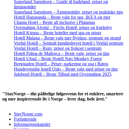
Superland Sarpsborg – Guide til badeland, priser og
åpningstider
Superland Sarpsborg – Åpningstider, priser og praktiske tips
Hotell Haparanda – Beste valg for spa, IKEA og mer
Chania Hotel – Beste all inclusive i Platanias
Overnatting Alvdal – Frichs Hotell, priser og kjæledyr
Hotell Kiruna – Beste hoteller med spa og priser
Hotell Malaga – Beste valg nær flyplass, sentrum og strand
Verdal Hotell – Sentralt familiedrevet hotell i Verdal sentrum
Verdal Hotell – Rom, priser og frokost i sentrum
Hotell Palma de Mallorca – Beste valg, priser og tips
Hotell Ubud – Beste Hotell Nær Monkey Forest
Bergstaden Hotell – Priser, parkering og spa i Røros
Hundevennlig hotell Oslo – Beste valg med priser og tips
Julebord Hotell – Beste Tilbud med Overnatting 2025
"StayNorge – din pålitelige følgesvenn for et enklere, smartere
og mer inspirerende liv i Norge – hver dag, hele året."
StayNorge.com
Forfatterside
Informasjonskapsler