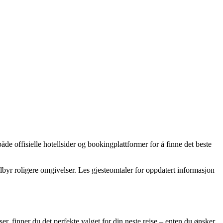
de offisielle hotellsider og bookingplattformer for å finne det beste
lbyr roligere omgivelser. Les gjesteomtaler for oppdatert informasjon
er, finner du det perfekte valget for din neste reise – enten du ønsker