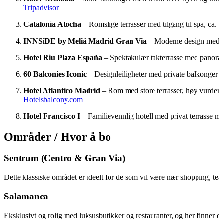
Tripadvisor
Catalonia Atocha
– Romslige terrasser med tilgang til spa, ca
INNSiDE by Meliá Madrid Gran Via
– Moderne design med st
Hotel Riu Plaza España
– Spektakulær takterrasse med panoram
60 Balconies Iconic
– Designleiligheter med private balkonger o
Hotel Atlantico Madrid
– Rom med store terrasser, høy vurderi
Hotelsbalcony.com
Hotel Francisco I
– Familievennlig hotell med privat terrasse 
Områder / Hvor å bo
Sentrum (Centro & Gran Via)
Dette klassiske området er ideelt for de som vil være nær shopping, te
Salamanca
Eksklusivt og rolig med luksusbutikker og restauranter, og her finner 