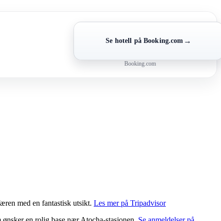
→
Se hotell på Booking.com
Booking.com
æren med en fantastisk utsikt.
Les mer på Tripadvisor
m ønsker en rolig base nær Atocha-stasjonen.
Se anmeldelser på