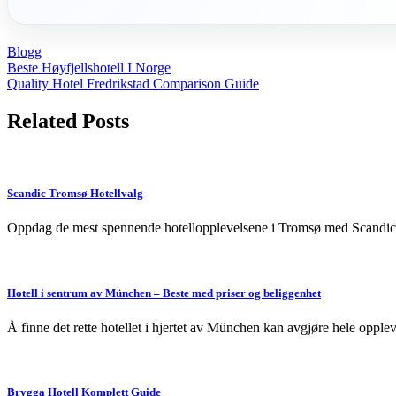
Blogg
Post
Beste Høyfjellshotell I Norge
Quality Hotel Fredrikstad Comparison Guide
navigation
Related Posts
Scandic Tromsø Hotellvalg
Oppdag de mest spennende hotellopplevelsene i Tromsø med Scandic. H
Hotell i sentrum av München – Beste med priser og beliggenhet
Å finne det rette hotellet i hjertet av München kan avgjøre hele op
Brygga Hotell Komplett Guide