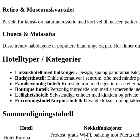
Retiro & Museumskvartalet
Perfekt for kunst- og naturinteresserte med kort vei til museer, parker
Chueca & Malasaña
Disse trendy nabolagene er populære blant unge og par. Her finner du 
Hotelltyper / Kategorier
Luksushotell med balkonger:
Design, spa og panoramautsikt,
Budsjetthotell:
Enkle alternativer i sentrum, ofte med mindre p
Familievennlig hotell:
Romslige rom med egen terrasse eller ba
Boutique-hotell:
Personlig innredede rom med sjarmerende ute
Leilighetshotell:
Selvstendige enheter med kjøkken og private te
Forretningshotell/airport-hotell:
Utvalgte luksusrom og takterr
Sammenligningstabell
Hotell
Nøkkelfunksjoner
Frokost, gratis Wi-Fi, balkong mot Puerta del
Hotel Europa