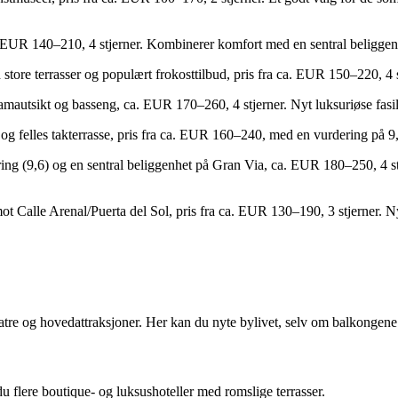
. EUR 140–210, 4 stjerner. Kombinerer komfort med en sentral beliggenh
ore terrasser og populært frokosttilbud, pris fra ca. EUR 150–220, 4 s
autsikt og basseng, ca. EUR 170–260, 4 stjerner. Nyt luksuriøse fasili
g felles takterrasse, pris fra ca. EUR 160–240, med en vurdering på 9,0
ng (9,6) og en sentral beliggenhet på Gran Via, ca. EUR 180–250, 4 stje
mot Calle Arenal/Puerta del Sol, pris fra ca. EUR 130–190, 3 stjerner. 
atre og hovedattraksjoner. Her kan du nyte bylivet, selv om balkongene 
du flere boutique- og luksushoteller med romslige terrasser.