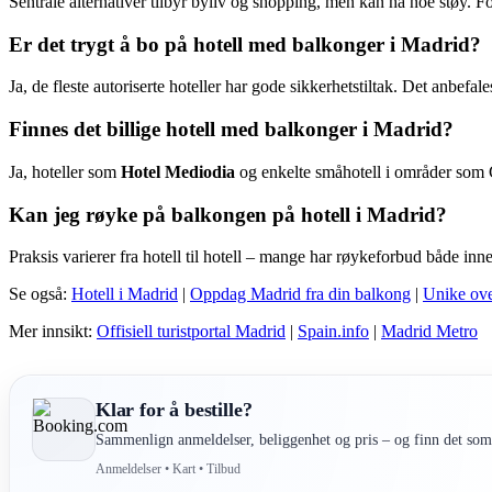
Sentrale alternativer tilbyr byliv og shopping, men kan ha noe støy. 
Er det trygt å bo på hotell med balkonger i Madrid?
Ja, de fleste autoriserte hoteller har gode sikkerhetstiltak. Det anbefal
Finnes det billige hotell med balkonger i Madrid?
Ja, hoteller som
Hotel Mediodia
og enkelte småhotell i områder som C
Kan jeg røyke på balkongen på hotell i Madrid?
Praksis varierer fra hotell til hotell – mange har røykeforbud både inne 
Se også:
Hotell i Madrid
|
Oppdag Madrid fra din balkong
|
Unike ove
Mer innsikt:
Offisiell turistportal Madrid
|
Spain.info
|
Madrid Metro
Klar for å bestille?
Sammenlign anmeldelser, beliggenhet og pris – og finn det som 
Anmeldelser • Kart • Tilbud