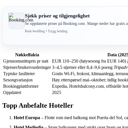
Sjekk priser og tilgjengelighet
Se oppdaterte priser på Booking.com. Mange steder har gratis av
Rask bestilling • Trygg betaling
Nøkkelfakta
Data (2025
Gjennomsnittspris pr natt
EUR 110–250 (høysesong fra EUR 140)
Stjerner/brukervurderinger
3–4,5 stjerner eller 8,4–9,6 poeng
Tripadv
Typiske fasiliteter
Gratis Wi-Fi, frokost, klimaanlegg, terrass
Sesongvariasjon
Høy etterspørsel mai–oktober; tidlig book
Bookingplattformer
Expedia, Hotelsbalcony.com, offisielle hot
Oppdatert
2025
Topp Anbefalte Hoteller
Hotel Europa
– Flotte rom med balkong mot Puerta del Sol, ca
Hotel Mediodia
– Store balkonger med utsikt over byen og kun