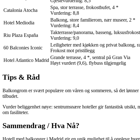
Gjestevurdering: 8,5
Spa, stor terrasse, frokostbufet, 4 *
Catalonia Atocha
Vurdering: 8,8
Balkong, store familierom, nær museer, 2 *
Hotel Mediodia
Vurdering: 8,4
Takterrasse/panorama, basseng, luksusfrokost
Riu Plaza España
Vurdering: 9,0
Leiligheter med kjøkken og privat balkong, ra
60 Balconies Iconic
Frokost mot pristillegg
Grande terrasse, 4 *, sentral på Gran Via
Hotel Atlantico Madrid
Høyt vurdert (9,6), flybuss tilgjengelig
Tips & Råd
Balkongrom er svært populære om våren og sommeren, så det lønner seg å
tilbudet.
Vurder beliggenhet nøye: sentrumsnære hoteller gir fantastisk utsikt,
om fasiliteter.
Sammendrag / Hva Nå?
Hotell med balkonger i Madrid gir en unik mulighet til å oppleve byen f