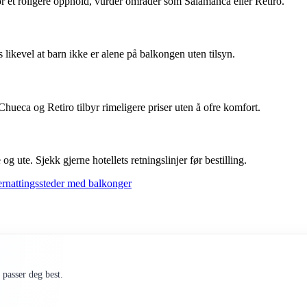
For et roligere opphold, vurder områder som Salamanca eller Retiro.
es likevel at barn ikke er alene på balkongen uten tilsyn.
hueca og Retiro tilbyr rimeligere priser uten å ofre komfort.
og ute. Sjekk gjerne hotellets retningslinjer før bestilling.
rnattingssteder med balkonger
passer deg best.