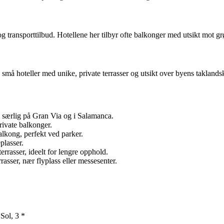
 og transporttilbud. Hotellene her tilbyr ofte balkonger med utsikt mot g
små hoteller med unike, private terrasser og utsikt over byens taklands
 særlig på Gran Via og i Salamanca.
rivate balkonger.
lkong, perfekt ved parker.
plasser.
rrasser, ideelt for lengre opphold.
asser, nær flyplass eller messesenter.
 Sol, 3 *