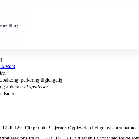
bestilling.
)
Expedia
isor
e/balkong, parkering tilgjengelig
ing anbefales
Tripadvisor
ellsider
. EUR 120–190 pr natt, 3 stjerner. Opplev den livlige bysentrumatmosf
stmuseer, pris fra ca. EUR 100–170, 2 stjerner. Et godt valg for de so