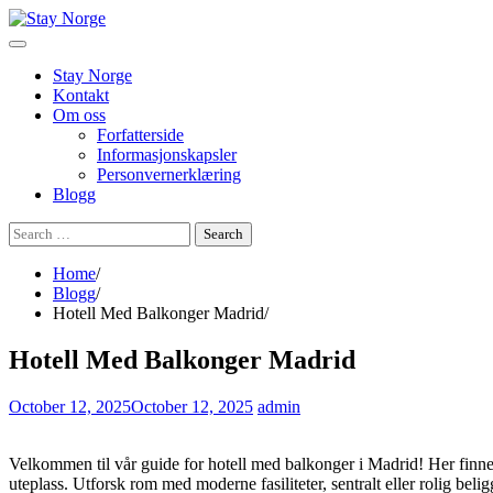
Skip
to
content
Stay Norge
Kontakt
Om oss
Forfatterside
Informasjonskapsler
Personvernerklæring
Blogg
Search
for:
Home
Blogg
Hotell Med Balkonger Madrid
Hotell Med Balkonger Madrid
October 12, 2025
October 12, 2025
admin
Velkommen til vår guide for hotell med balkonger i Madrid! Her finner
uteplass. Utforsk rom med moderne fasiliteter, sentralt eller rolig beli