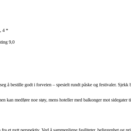
, 4 *
ting 9,0
 bestille godt i forveien – spesielt rundt påske og festivaler. Sjekk bå
 men kan medføre noe støy, mens hoteller med balkonger mot sidegater ti
ra et nytt perspektiv. Ved å sammenligne fasiliteter, beliggenhet og pris