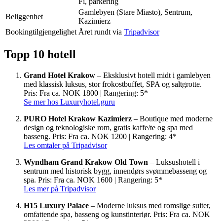
Fi, parkering
Gamlebyen (Stare Miasto), Sentrum,
Beliggenhet
Kazimierz
Bookingtilgjengelighet
Året rundt via
Tripadvisor
Topp 10 hotell
Grand Hotel Krakow
– Eksklusivt hotell midt i gamlebyen
med klassisk luksus, stor frokostbuffet, SPA og saltgrotte.
Pris: Fra ca. NOK 1800 | Rangering: 5*
Se mer hos Luxuryhotel.guru
PURO Hotel Krakow Kazimierz
– Boutique med moderne
design og teknologiske rom, gratis kaffe/te og spa med
basseng. Pris: Fra ca. NOK 1200 | Rangering: 4*
Les omtaler på Tripadvisor
Wyndham Grand Krakow Old Town
– Luksushotell i
sentrum med historisk bygg, innendørs svømmebasseng og
spa. Pris: Fra ca. NOK 1600 | Rangering: 5*
Les mer på Tripadvisor
H15 Luxury Palace
– Moderne luksus med romslige suiter,
omfattende spa, basseng og kunstinteriør. Pris: Fra ca. NOK