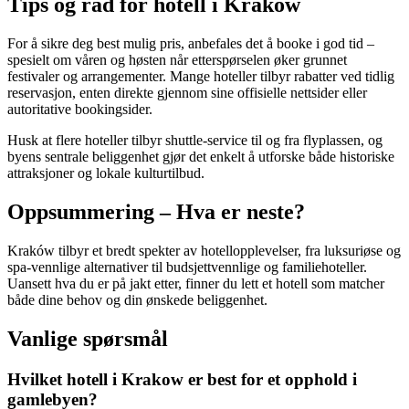
Tips og råd for hotell i Krakow
For å sikre deg best mulig pris, anbefales det å booke i god tid –
spesielt om våren og høsten når etterspørselen øker grunnet
festivaler og arrangementer. Mange hoteller tilbyr rabatter ved tidlig
reservasjon, enten direkte gjennom sine offisielle nettsider eller
autoritative bookingsider.
Husk at flere hoteller tilbyr shuttle-service til og fra flyplassen, og
byens sentrale beliggenhet gjør det enkelt å utforske både historiske
attraksjoner og lokale kulturtilbud.
Oppsummering – Hva er neste?
Kraków tilbyr et bredt spekter av hotellopplevelser, fra luksuriøse og
spa-vennlige alternativer til budsjettvennlige og familiehoteller.
Uansett hva du er på jakt etter, finner du lett et hotell som matcher
både dine behov og din ønskede beliggenhet.
Vanlige spørsmål
Hvilket hotell i Krakow er best for et opphold i
gamlebyen?