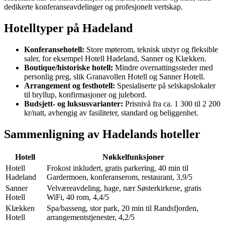
dedikerte konferanseavdelinger og profesjonelt vertskap.
Hotelltyper på Hadeland
Konferansehotell:
Store møterom, teknisk utstyr og fleksible
saler, for eksempel Hotell Hadeland, Sanner og Klækken.
Boutique/historiske hotell:
Mindre overnattingssteder med
personlig preg, slik Granavollen Hotell og Sanner Hotell.
Arrangement og festhotell:
Spesialiserte på selskapslokaler
til bryllup, konfirmasjoner og julebord.
Budsjett- og luksusvarianter:
Prisnivå fra ca. 1 300 til 2 200
kr/natt, avhengig av fasiliteter, standard og beliggenhet.
Sammenligning av Hadelands hoteller
Hotell
Nøkkelfunksjoner
Hotell
Frokost inkludert, gratis parkering, 40 min til
Hadeland
Gardermoen, konferanserom, restaurant, 3,9/5
Sanner
Velværeavdeling, hage, nær Søsterkirkene, gratis
Hotell
WiFi, 40 rom, 4,4/5
Klækken
Spa/basseng, stor park, 20 min til Randsfjorden,
Hotell
arrangementstjenester, 4,2/5