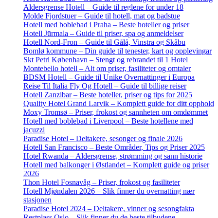
Aldersgrense Hotell – Guide til reglene for under 18
Molde Fjordstuer – Guide til hotell, mat og badstue
Hotell med boblebad i Praha – Beste hoteller og priser
Hotell Jūrmala – Guide til priser, spa og anmeldelser
Hotell Nord-Fron – Guide til Gålå, Vinstra og Skåbu
Bomlø kommune – Din guide til tenester, kart og opplevingar
Skt Petri København – Stengt og rebrandet til 1 Hotel
Montebello hotell – Alt om priser, fasiliteter og omtaler
BDSM Hotell – Guide til Unike Overnattinger i Europa
Reise Til Italia Fly Og Hotell – Guide til billige reiser
Hotell Zanzibar – Beste hoteller, priser og tips for 2025
Quality Hotel Grand Larvik – Komplett guide for ditt opphold
Moxy Tromsø – Priser, frokost og sannheten om omdømmet
Hotell med boblebad i Liverpool – Beste hotellene med
jacuzzi
Paradise Hotel – Deltakere, sesonger og finale 2026
Hotell San Francisco – Beste Områder, Tips og Priser 2025
Hotel Rwanda – Aldersgrense, strømming og sann historie
Hotell med balkonger i Østlandet – Komplett guide og priser
2026
Thon Hotel Fosnavåg – Priser, frokost og fasiliteter
Hotell Mjøndalen 2026 – Slik finner du overnatting nær
stasjonen
Paradise Hotel 2024 – Deltakere, vinner og sesongfakta
Restplass Oslo – Slik finner du de beste tilbudene