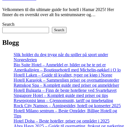
Velkommen til din ultimate guide for hotell i Hamar 2025! Her
finner du en oversikt over alt fra sentrumsnære og…
Search
Search
Blogg
Slik holder du deg trygg når du spiller på sport under
Norgesferien
Bio Suite Hotel – Anmeldel er, bilder og be te pri er
Amerikalinjen – Boutiquehotell med Michelin-nøkkel i O lo
Hotell Laken – Guide til kvalitet, typer og kjøp i Norge
Hotell Karasjok – Sammenlign priser og overnattingssteder
Rømskog Spa – Komplett guide med priser og anmeldelser
Hotell Bulgaria – Finn de beste hotellene ved Svartehavet
Singapore Hotel – Komplett guide med priser og tips
Resepsjonist lønn – Gjennomsnitt, tariff og timebetaling
Rock City Namsos – Åpningstider, hotell og konserter 2025
Hotell Milano sentrum – Beste Områder, Billige Hotell og
Tips
Hotel Doha – Beste hoteller, priser og områder i 2025
Abra Havn 2025 – Guide til overnatting, frokost og parkering