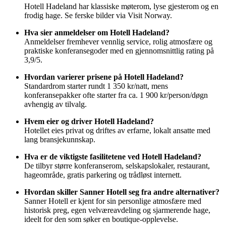
Hotell Hadeland har klassiske møterom, lyse gjesterom og en
frodig hage. Se ferske bilder via Visit Norway.
Hva sier anmeldelser om Hotell Hadeland?
Anmeldelser fremhever vennlig service, rolig atmosfære og
praktiske konferansegoder med en gjennomsnittlig rating på
3,9/5.
Hvordan varierer prisene på Hotell Hadeland?
Standardrom starter rundt 1 350 kr/natt, mens
konferansepakker ofte starter fra ca. 1 900 kr/person/døgn
avhengig av tilvalg.
Hvem eier og driver Hotell Hadeland?
Hotellet eies privat og driftes av erfarne, lokalt ansatte med
lang bransjekunnskap.
Hva er de viktigste fasilitetene ved Hotell Hadeland?
De tilbyr større konferanserom, selskapslokaler, restaurant,
hageområde, gratis parkering og trådløst internett.
Hvordan skiller Sanner Hotell seg fra andre alternativer?
Sanner Hotell er kjent for sin personlige atmosfære med
historisk preg, egen velværeavdeling og sjarmerende hage,
ideelt for den som søker en boutique-opplevelse.