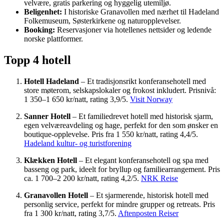
velvære, gratis parkering og hyggelig utemiljø.
Beligenhet:
I historiske Granavollen med nærhet til Hadeland
Folkemuseum, Søsterkirkene og naturopplevelser.
Booking:
Reservasjoner via hotellenes nettsider og ledende
norske plattformer.
Topp 4 hotell
Hotell Hadeland
– Et tradisjonsrikt konferansehotell med
store møterom, selskapslokaler og frokost inkludert. Prisnivå:
1 350–1 650 kr/natt, rating 3,9/5.
Visit Norway
Sanner Hotell
– Et familiedrevet hotell med historisk sjarm,
egen velværeavdeling og hage, perfekt for den som ønsker en
boutique-opplevelse. Pris fra 1 550 kr/natt, rating 4,4/5.
Hadeland kultur- og turistforening
Klækken Hotell
– Et elegant konferansehotell og spa med
basseng og park, ideelt for bryllup og familiearrangement. Pris
ca. 1 700–2 200 kr/natt, rating 4,2/5.
NRK Reise
Granavollen Hotell
– Et sjarmerende, historisk hotell med
personlig service, perfekt for mindre grupper og retreats. Pris
fra 1 300 kr/natt, rating 3,7/5.
Aftenposten Reiser