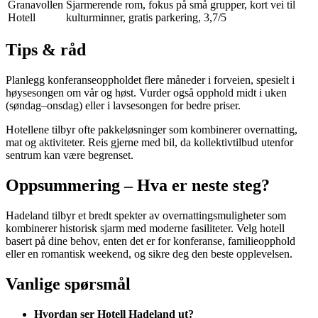
Granavollen
Sjarmerende rom, fokus på små grupper, kort vei til
Hotell
kulturminner, gratis parkering, 3,7/5
Tips & råd
Planlegg konferanseoppholdet flere måneder i forveien, spesielt i
høysesongen om vår og høst. Vurder også opphold midt i uken
(søndag–onsdag) eller i lavsesongen for bedre priser.
Hotellene tilbyr ofte pakkeløsninger som kombinerer overnatting,
mat og aktiviteter. Reis gjerne med bil, da kollektivtilbud utenfor
sentrum kan være begrenset.
Oppsummering – Hva er neste steg?
Hadeland tilbyr et bredt spekter av overnattingsmuligheter som
kombinerer historisk sjarm med moderne fasiliteter. Velg hotell
basert på dine behov, enten det er for konferanse, familieopphold
eller en romantisk weekend, og sikre deg den beste opplevelsen.
Vanlige spørsmål
Hvordan ser Hotell Hadeland ut?