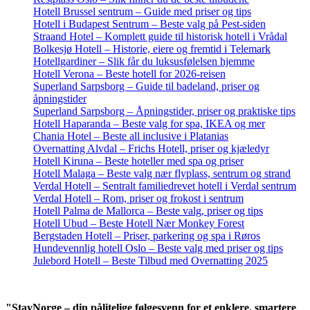
Hotell Brussel sentrum – Guide med priser og tips
Hotell i Budapest Sentrum – Beste valg på Pest-siden
Straand Hotel – Komplett guide til historisk hotell i Vrådal
Bolkesjø Hotell – Historie, eiere og fremtid i Telemark
Hotellgardiner – Slik får du luksusfølelsen hjemme
Hotell Verona – Beste hotell for 2026-reisen
Superland Sarpsborg – Guide til badeland, priser og
åpningstider
Superland Sarpsborg – Åpningstider, priser og praktiske tips
Hotell Haparanda – Beste valg for spa, IKEA og mer
Chania Hotel – Beste all inclusive i Platanias
Overnatting Alvdal – Frichs Hotell, priser og kjæledyr
Hotell Kiruna – Beste hoteller med spa og priser
Hotell Malaga – Beste valg nær flyplass, sentrum og strand
Verdal Hotell – Sentralt familiedrevet hotell i Verdal sentrum
Verdal Hotell – Rom, priser og frokost i sentrum
Hotell Palma de Mallorca – Beste valg, priser og tips
Hotell Ubud – Beste Hotell Nær Monkey Forest
Bergstaden Hotell – Priser, parkering og spa i Røros
Hundevennlig hotell Oslo – Beste valg med priser og tips
Julebord Hotell – Beste Tilbud med Overnatting 2025
"StayNorge – din pålitelige følgesvenn for et enklere, smartere