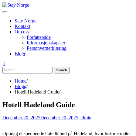
Skip
to
content
Stay Norge
Kontakt
Om oss
Forfatterside
Informasjonskapsler
Personvernerklæring
Blogg
Search
for:
Home
Blogg
Hotell Hadeland Guide
Hotell Hadeland Guide
December 20, 2025
December 20, 2025
admin
Oppdag et spennende hotelltilbud på Hadeland, hvor historie møter