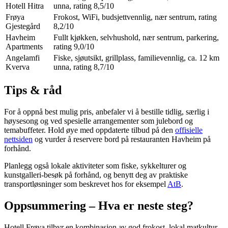
Hotell Hitra
unna, rating 8,5/10
Frøya
Frokost, WiFi, budsjettvennlig, nær sentrum, rating
Gjestegård
8,2/10
Havheim
Fullt kjøkken, selvhushold, nær sentrum, parkering,
Apartments
rating 9,0/10
Angelamfi
Fiske, sjøutsikt, grillplass, familievennlig, ca. 12 km
Kverva
unna, rating 8,7/10
Tips & råd
For å oppnå best mulig pris, anbefaler vi å bestille tidlig, særlig i
høysesong og ved spesielle arrangementer som julebord og
temabuffeter. Hold øye med oppdaterte tilbud på den
offisielle
nettsiden
og vurder å reservere bord på restauranten Havheim på
forhånd.
Planlegg også lokale aktiviteter som fiske, sykkelturer og
kunstgalleri-besøk på forhånd, og benytt deg av praktiske
transportløsninger som beskrevet hos for eksempel
AtB
.
Oppsummering – Hva er neste steg?
Hotell Frøya tilbyr en kombinasjon av god frokost, lokal matkultur