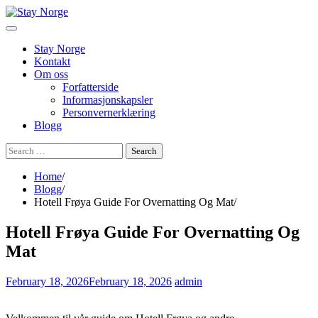
Skip
to
content
Stay Norge
Kontakt
Om oss
Forfatterside
Informasjonskapsler
Personvernerklæring
Blogg
Search
for:
Home
Blogg
Hotell Frøya Guide For Overnatting Og Mat
Hotell Frøya Guide For Overnatting Og
Mat
February 18, 2026
February 18, 2026
admin