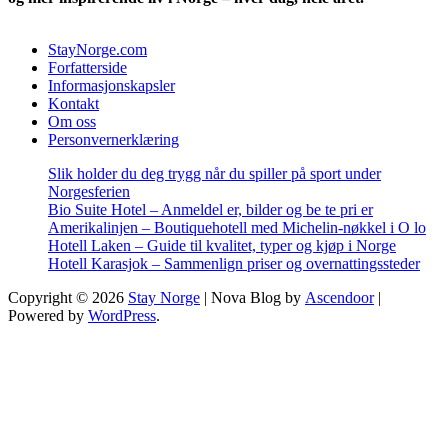
StayNorge.com
Forfatterside
Informasjonskapsler
Kontakt
Om oss
Personvernerklæring
Slik holder du deg trygg når du spiller på sport under
Norgesferien
Bio Suite Hotel – Anmeldel er, bilder og be te pri er
Amerikalinjen – Boutiquehotell med Michelin-nøkkel i O lo
Hotell Laken – Guide til kvalitet, typer og kjøp i Norge
Hotell Karasjok – Sammenlign priser og overnattingssteder
Copyright © 2026
Stay Norge
| Nova Blog by
Ascendoor
|
Powered by
WordPress
.