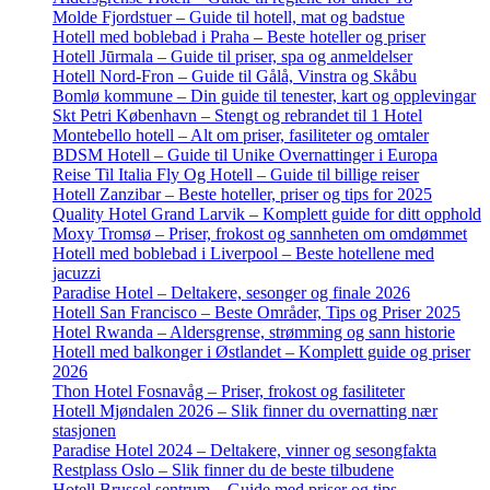
Molde Fjordstuer – Guide til hotell, mat og badstue
Hotell med boblebad i Praha – Beste hoteller og priser
Hotell Jūrmala – Guide til priser, spa og anmeldelser
Hotell Nord-Fron – Guide til Gålå, Vinstra og Skåbu
Bomlø kommune – Din guide til tenester, kart og opplevingar
Skt Petri København – Stengt og rebrandet til 1 Hotel
Montebello hotell – Alt om priser, fasiliteter og omtaler
BDSM Hotell – Guide til Unike Overnattinger i Europa
Reise Til Italia Fly Og Hotell – Guide til billige reiser
Hotell Zanzibar – Beste hoteller, priser og tips for 2025
Quality Hotel Grand Larvik – Komplett guide for ditt opphold
Moxy Tromsø – Priser, frokost og sannheten om omdømmet
Hotell med boblebad i Liverpool – Beste hotellene med
jacuzzi
Paradise Hotel – Deltakere, sesonger og finale 2026
Hotell San Francisco – Beste Områder, Tips og Priser 2025
Hotel Rwanda – Aldersgrense, strømming og sann historie
Hotell med balkonger i Østlandet – Komplett guide og priser
2026
Thon Hotel Fosnavåg – Priser, frokost og fasiliteter
Hotell Mjøndalen 2026 – Slik finner du overnatting nær
stasjonen
Paradise Hotel 2024 – Deltakere, vinner og sesongfakta
Restplass Oslo – Slik finner du de beste tilbudene
Hotell Brussel sentrum – Guide med priser og tips