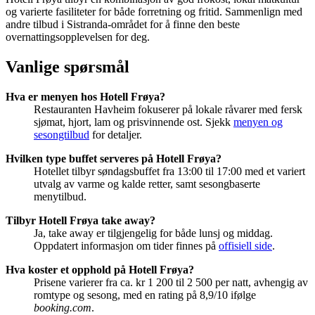
og varierte fasiliteter for både forretning og fritid. Sammenlign med
andre tilbud i Sistranda-området for å finne den beste
overnattingsopplevelsen for deg.
Vanlige spørsmål
Hva er menyen hos Hotell Frøya?
Restauranten Havheim fokuserer på lokale råvarer med fersk
sjømat, hjort, lam og prisvinnende ost. Sjekk
menyen og
sesongtilbud
for detaljer.
Hvilken type buffet serveres på Hotell Frøya?
Hotellet tilbyr søndagsbuffet fra 13:00 til 17:00 med et variert
utvalg av varme og kalde retter, samt sesongbaserte
menytilbud.
Tilbyr Hotell Frøya take away?
Ja, take away er tilgjengelig for både lunsj og middag.
Oppdatert informasjon om tider finnes på
offisiell side
.
Hva koster et opphold på Hotell Frøya?
Prisene varierer fra ca. kr 1 200 til 2 500 per natt, avhengig av
romtype og sesong, med en rating på 8,9/10 ifølge
booking.com
.