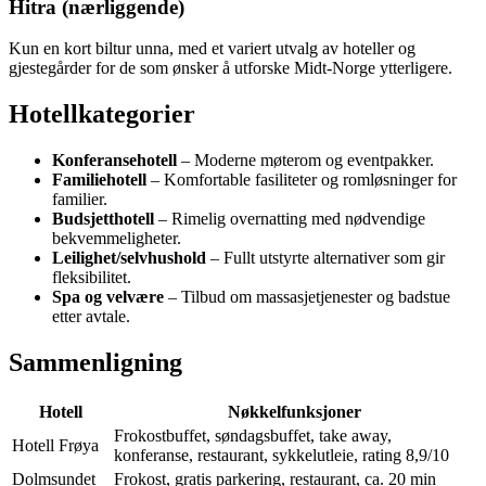
Hitra (nærliggende)
Kun en kort biltur unna, med et variert utvalg av hoteller og
gjestegårder for de som ønsker å utforske Midt-Norge ytterligere.
Hotellkategorier
Konferansehotell
– Moderne møterom og eventpakker.
Familiehotell
– Komfortable fasiliteter og romløsninger for
familier.
Budsjetthotell
– Rimelig overnatting med nødvendige
bekvemmeligheter.
Leilighet/selvhushold
– Fullt utstyrte alternativer som gir
fleksibilitet.
Spa og velvære
– Tilbud om massasjetjenester og badstue
etter avtale.
Sammenligning
Hotell
Nøkkelfunksjoner
Frokostbuffet, søndagsbuffet, take away,
Hotell Frøya
konferanse, restaurant, sykkelutleie, rating 8,9/10
Dolmsundet
Frokost, gratis parkering, restaurant, ca. 20 min