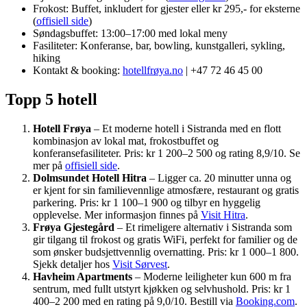
Frokost: Buffet, inkludert for gjester eller kr 295,- for eksterne
(
offisiell side
)
Søndagsbuffet: 13:00–17:00 med lokal meny
Fasiliteter: Konferanse, bar, bowling, kunstgalleri, sykling,
hiking
Kontakt & booking:
hotellfrøya.no
| +47 72 46 45 00
Topp 5 hotell
Hotell Frøya
– Et moderne hotell i Sistranda med en flott
kombinasjon av lokal mat, frokostbuffet og
konferansefasiliteter. Pris: kr 1 200–2 500 og rating 8,9/10. Se
mer på
offisiell side
.
Dolmsundet Hotell Hitra
– Ligger ca. 20 minutter unna og
er kjent for sin familievennlige atmosfære, restaurant og gratis
parkering. Pris: kr 1 100–1 900 og tilbyr en hyggelig
opplevelse. Mer informasjon finnes på
Visit Hitra
.
Frøya Gjestegård
– Et rimeligere alternativ i Sistranda som
gir tilgang til frokost og gratis WiFi, perfekt for familier og de
som ønsker budsjettvennlig overnatting. Pris: kr 1 000–1 800.
Sjekk detaljer hos
Visit Sørvest
.
Havheim Apartments
– Moderne leiligheter kun 600 m fra
sentrum, med fullt utstyrt kjøkken og selvhushold. Pris: kr 1
400–2 200 med en rating på 9,0/10. Bestill via
Booking.com
.