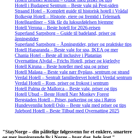
Hotell i Budapest Sentrum – Beste valg på Pest-siden
Straand Hotel – Komplett guide til historisk hotell i Vrådal
Bolkesjø Hotell – Historie, eiere og fremtid i Telemark
Hotellgardiner – Slik får du luksusfølelsen hjemme
Hotell Verona – Beste hotell for 2026-reisen
Superland Sarpsborg – Guide til badeland, priser og
åpningstider
Superland Sarpsborg – Åpningstider, priser og praktiske tips
Hotell Haparanda – Beste valg for spa, IKEA og mer
Chania Hotel – Beste all inclusive i Platanias
Overnatting Alvdal – Frichs Hotell, priser og kjæledyr
Hotell Kiruna – Beste hoteller med spa og priser
Hotell Malaga – Beste valg nær flyplass, sentrum og strand
Verdal Hotell – Sentralt familiedrevet hotell i Verdal sentrum
Verdal Hotell – Rom, priser og frokost i sentrum
Hotell Palma de Mallorca – Beste valg, priser og tips
Hotell Ubud – Beste Hotell Nær Monkey Forest
Bergstaden Hotell – Priser, parkering og spa i Røros
Hundevennlig hotell Oslo – Beste valg med priser og tips
Julebord Hotell – Beste Tilbud med Overnatting 2025
"StayNorge – din pålitelige følgesvenn for et enklere, smartere
og mer inspirerende liv i Norge – hver dag, hele året."