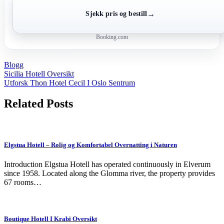
→
Sjekk pris og bestill
Booking.com
Blogg
Post
Sicilia Hotell Oversikt
Utforsk Thon Hotel Cecil I Oslo Sentrum
navigation
Related Posts
Elgstua Hotell – Rolig og Komfortabel Overnatting i Naturen
Introduction Elgstua Hotell has operated continuously in Elverum
since 1958. Located along the Glomma river, the property provides
67 rooms…
Boutique Hotell I Krabi Oversikt