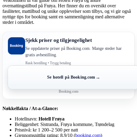
Velkommen til vår guide om Hotell Frøya og andre
overnattingstilbud på Frøya. Her finner du en oversikt over
fasiliteter, mattilbud og unike opplevelser som tilbys, og vi gir også
nyttige tips for booking samt en sammenligning med alternative
steder i området.
Sjekk priser og tilgjengelighet
Se oppdaterte priser på Booking.com. Mange steder har
gratis avbestilling.
Rask bestilling • Trygg betaling
→
Se hotell på Booking.com
Booking.com
Nøkkelfakta / At-a-Glance:
Hotellnavn:
Hotell Frøya
Beliggenhet: Sistranda, Frøya kommune, Trøndelag
Prisnivå: kr 1 200–2 500 per natt
Gjennomsnittlig rating: 8,9/10 (
booking.com
)