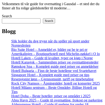
Velkommen til vår guide for overnatting i Gausdal – et sted der du
finner alt fra rolige gårdshoteller til moderne…
Search
Search
Blogg
Slik holder du deg trygg når du spiller på sport under
Norgesferien
Bio Suite Hotel – Anmeldel er, bilder og be te pri er
Amerikalinjen – Boutiquehotell med Michelin-nøkkel i O lo
Hotell Laken – Guide til kvalitet, typer og kjøp i Norge
Hotell Karasjok – Sammenlign priser og overnattingssteder
Rømskog Spa – Komplett guide med priser og anmeldelser
Hotell Bulgaria – Finn de beste hotellene ved Svartehavet
Singapore Hotel – Komplett guide med priser og tips
Resepsjonist lønn – Gjennomsnitt, tariff og timebetaling
Rock City Namsos – Åpningstider, hotell og konserter 2025
Hotell Milano sentrum – Beste Områder, Billige Hotell og
Tips
Hotel Doha – Beste hoteller, priser og områder i 2025
Abra Havn 2025 – Guide til overnatting, frokost og parkering
Aldersgrense Hotell – Guide til reglene for under 18