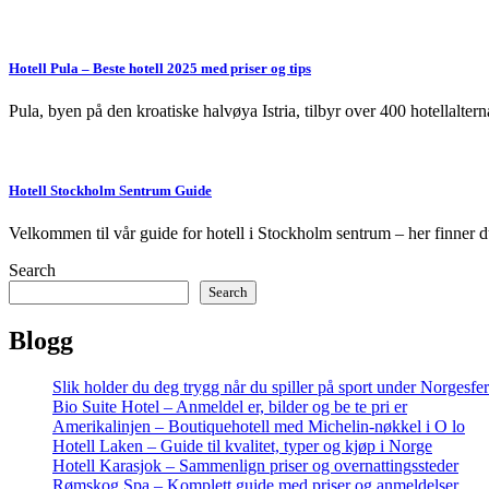
Hotell Pula – Beste hotell 2025 med priser og tips
Pula, byen på den kroatiske halvøya Istria, tilbyr over 400 hotellaltern
Hotell Stockholm Sentrum Guide
Velkommen til vår guide for hotell i Stockholm sentrum – her finner d
Search
Search
Blogg
Slik holder du deg trygg når du spiller på sport under Norgesfe
Bio Suite Hotel – Anmeldel er, bilder og be te pri er
Amerikalinjen – Boutiquehotell med Michelin-nøkkel i O lo
Hotell Laken – Guide til kvalitet, typer og kjøp i Norge
Hotell Karasjok – Sammenlign priser og overnattingssteder
Rømskog Spa – Komplett guide med priser og anmeldelser