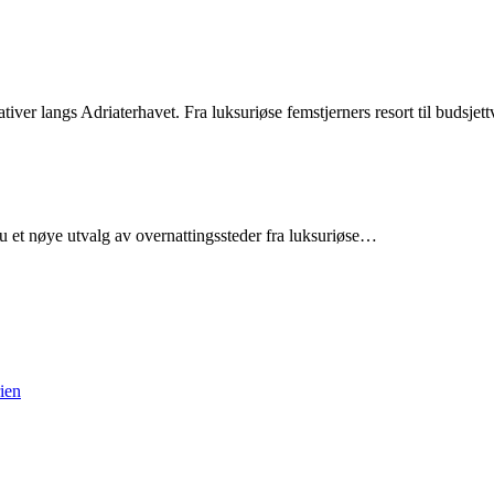
ativer langs Adriaterhavet. Fra luksuriøse femstjerners resort til budsjet
u et nøye utvalg av overnattingssteder fra luksuriøse…
rien