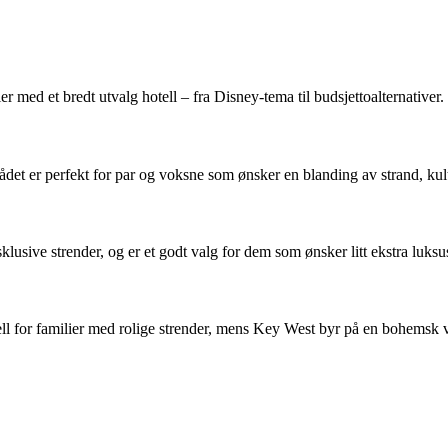
ier med et bredt utvalg hotell – fra Disney-tema til budsjettoalternative
rådet er perfekt for par og voksne som ønsker en blanding av strand, ku
usive strender, og er et godt valg for dem som ønsker litt ekstra luksus 
eell for familier med rolige strender, mens Key West byr på en bohemsk