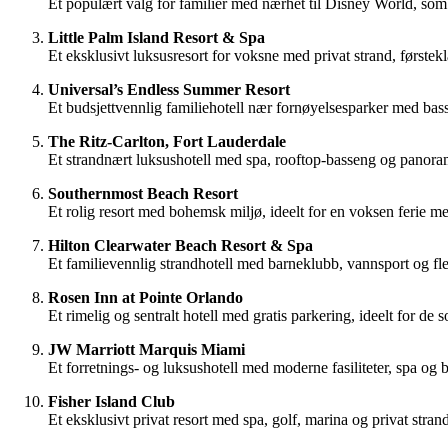
Et populært valg for familier med nærhet til Disney World, som 
Little Palm Island Resort & Spa
Et eksklusivt luksusresort for voksne med privat strand, første
Universal’s Endless Summer Resort
Et budsjettvennlig familiehotell nær fornøyelsesparker med bas
The Ritz-Carlton, Fort Lauderdale
Et strandnært luksushotell med spa, rooftop-basseng og panora
Southernmost Beach Resort
Et rolig resort med bohemsk miljø, ideelt for en voksen ferie m
Hilton Clearwater Beach Resort & Spa
Et familievennlig strandhotell med barneklubb, vannsport og fle
Rosen Inn at Pointe Orlando
Et rimelig og sentralt hotell med gratis parkering, ideelt for d
JW Marriott Marquis Miami
Et forretnings- og luksushotell med moderne fasiliteter, spa og 
Fisher Island Club
Et eksklusivt privat resort med spa, golf, marina og privat stra