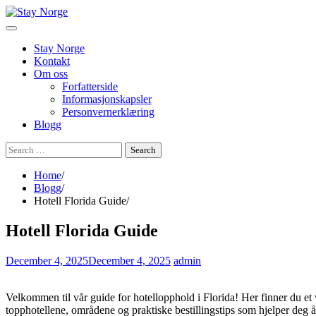
Skip
to
content
Stay Norge
Kontakt
Om oss
Forfatterside
Informasjonskapsler
Personvernerklæring
Blogg
Search
for:
Home
Blogg
Hotell Florida Guide
Hotell Florida Guide
December 4, 2025
December 4, 2025
admin
Velkommen til vår guide for hotellopphold i Florida! Her finner du et va
topphotellene, områdene og praktiske bestillingstips som hjelper deg å fi