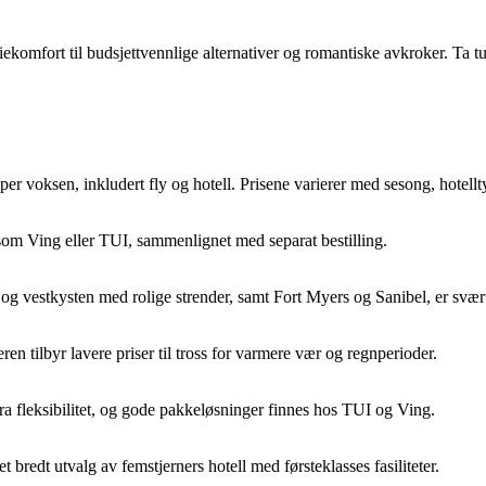
ekomfort til budsjettvennlige alternativer og romantiske avkroker. Ta ture
er voksen, inkludert fly og hotell. Prisene varierer med sesong, hotellty
om Ving eller TUI, sammenlignet med separat bestilling.
g vestkysten med rolige strender, samt Fort Myers og Sanibel, er svært
n tilbyr lavere priser til tross for varmere vær og regnperioder.
ra fleksibilitet, og gode pakkeløsninger finnes hos TUI og Ving.
redt utvalg av femstjerners hotell med førsteklasses fasiliteter.