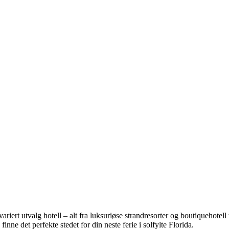
riert utvalg hotell – alt fra luksuriøse strandresorter og boutiquehotell 
nne det perfekte stedet for din neste ferie i solfylte Florida.