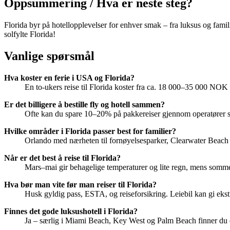
Oppsummering / Hva er neste steg?
Florida byr på hotellopplevelser for enhver smak – fra luksus og famili
solfylte Florida!
Vanlige spørsmål
Hva koster en ferie i USA og Florida?
En to-ukers reise til Florida koster fra ca. 18 000–35 000 NOK p
Er det billigere å bestille fly og hotell sammen?
Ofte kan du spare 10–20% på pakkereiser gjennom operatører s
Hvilke områder i Florida passer best for familier?
Orlando med nærheten til fornøyelsesparker, Clearwater Beach o
Når er det best å reise til Florida?
Mars–mai gir behagelige temperaturer og lite regn, mens sommere
Hva bør man vite før man reiser til Florida?
Husk gyldig pass, ESTA, og reiseforsikring. Leiebil kan gi ekst
Finnes det gode luksushotell i Florida?
Ja – særlig i Miami Beach, Key West og Palm Beach finner du et b