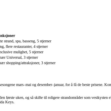
nksjoner
te strand, spa, basseng, 5 stjerner
g, flere restauranter, 4 stjerner
nclusive mulighet, 5 stjerner
 nær Universal, 3 stjerner
nær shopping/attraksjoner, 3 stjerner
øysesongene mars–mai og desember–januar, for å få de beste prisene. Kom
en første uken, og så skifte til roligere strandområder som vestkysten 
rida Keys.