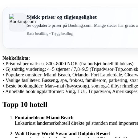
Sjekk priser og tilgjengelighet
Se oppdaterte priser på Booking.com. Mange steder har gratis av
Rask bestilling • Trygg betaling
Nøkkelfakta:
• Prisnivå per natt: ca. 800–8000 NOK (fra budsjetthotell til luksus)
• Gj.snittlig vurdering: 4–5 stjerner / 7,8–9,5 (Tripadvisor-Trip.com-sk
• Populære områder: Miami Beach, Orlando, Fort Lauderdale, Clearw
• Vanlige fasiliteter: Basseng, spa, frokost, familierom, parkering, stra
• Beste bookingtider: Mars–mai (høysesong), som også tilbyr rimelige
• Anbefalte bookingplattformer: Ving, TUI, Tripadvisor, Amerikaspesi
Topp 10 hotell
Fontainebleau Miami Beach
Luksuriøst landemerkehotell direkte på stranden med imponerend
Walt Disney World Swan and Dolphin Resort