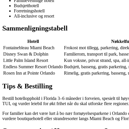
Familievennlige hotell
Budsjetthotell
Forretningshotell
All-inclusive og resort
Sammenligningstabell
Hotell
Nøkkelfu
Fontainebleau Miami Beach
Frokost mot tillegg, parkering, direk
Disney Swan & Dolphin
Familierom, transport til park, bassen
Little Palm Island Resort
Kun voksne, privat strand, spa, all-i
Endless Summer Resort Orlando
Budsjett, basseng, gratis parkering,
Rosen Inn at Pointe Orlando
Rimelig, gratis parkering, basseng, 
Tips & Bestilling
Bestill hotellopphold i Florida 3–6 måneder i forveien, spesielt til h
TUI, og vurder leiebil for økt frihet når du skal utforske flere regioner.
For familier kan det være lurt å bo nær fornøyelsesparkene i Orlando d
vurdere boutiquehotell eller strandresorter langs Miami Beach og Flo