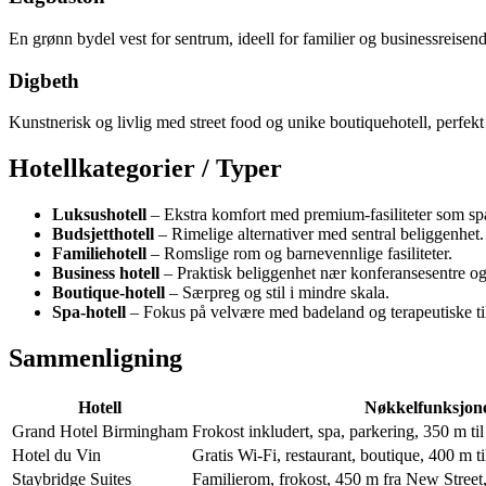
En grønn bydel vest for sentrum, ideell for familier og businessreisend
Digbeth
Kunstnerisk og livlig med street food og unike boutiquehotell, perfek
Hotellkategorier / Typer
Luksushotell
– Ekstra komfort med premium-fasiliteter som sp
Budsjetthotell
– Rimelige alternativer med sentral beliggenhet.
Familiehotell
– Romslige rom og barnevennlige fasiliteter.
Business hotell
– Praktisk beliggenhet nær konferansesentre og 
Boutique-hotell
– Særpreg og stil i mindre skala.
Spa-hotell
– Fokus på velvære med badeland og terapeutiske ti
Sammenligning
Hotell
Nøkkelfunksjon
Grand Hotel Birmingham
Frokost inkludert, spa, parkering, 350 m til
Hotel du Vin
Gratis Wi-Fi, restaurant, boutique, 400 m ti
Staybridge Suites
Familierom, frokost, 450 m fra New Street,