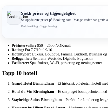
Sjekk priser og tilgjengelighet
Se oppdaterte priser på Booking.com. Mange steder har gratis av
Rask bestilling • Trygg betaling
Prisintervaller:
850 – 2600 NOK/natt
Rating:
Fra 7,7/10 til 9/10
Hotelltyper:
Luksus, Boutique, Familie, Budsjett, Business og
Beliggenhet:
Sentrum, Westside, Digbeth, Edgbaston
Fasiliteter:
Spa, frokost, Wi-Fi, parkering og treningssenter
Topp 10 hotell
Grand Hotel Birmingham
– Et historisk og elegant hotell me
Hotel du Vin Birmingham
– Et særpreget boutiquehotell med 
Staybridge Suites Birmingham
– Perfekt for familier og len
Hampton by Hilton Broad Street
– Moderne og forretningsven