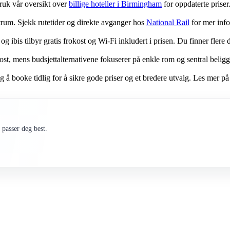
bruk vår oversikt over
billige hoteller i Birmingham
for oppdaterte priser
rum. Sjekk rutetider og direkte avganger hos
National Rail
for mer inf
 ibis tilbyr gratis frokost og Wi-Fi inkludert i prisen. Du finner flere de
ost, mens budsjettalternativene fokuserer på enkle rom og sentral belig
eg å booke tidlig for å sikre gode priser og et bredere utvalg. Les mer p
passer deg best.