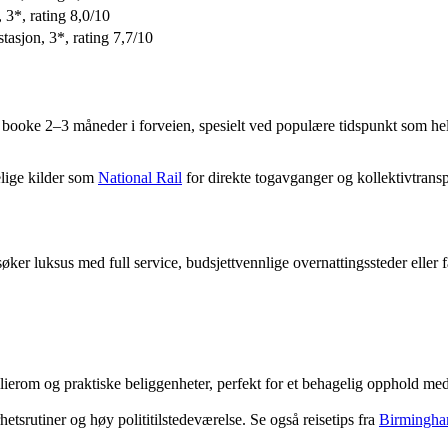
 3*, rating 8,0/10
stasjon, 3*, rating 7,7/10
 å booke 2–3 måneder i forveien, spesielt ved populære tidspunkt som 
elige kilder som
National Rail
for direkte togavganger og kollektivtransp
søker luksus med full service, budsjettvennlige overnattingssteder eller f
lierom og praktiske beliggenheter, perfekt for et behagelig opphold me
tsrutiner og høy polititilstedeværelse. Se også reisetips fra
Birmingha