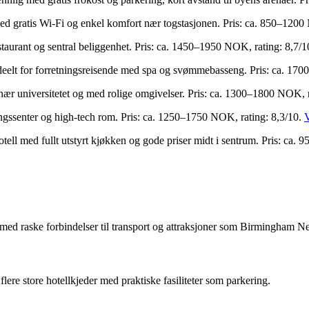
med gratis Wi-Fi og enkel komfort nær togstasjonen. Pris: ca. 850–1200
estaurant og sentral beliggenhet. Pris: ca. 1450–1950 NOK, rating: 8,7/
ideelt for forretningsreisende med spa og svømmebasseng. Pris: ca. 17
ær universitetet og med rolige omgivelser. Pris: ca. 1300–1800 NOK, r
ngssenter og high-tech rom. Pris: ca. 1250–1750 NOK, rating: 8,3/10.
V
otell med fullt utstyrt kjøkken og gode priser midt i sentrum. Pris: ca
r med raske forbindelser til transport og attraksjoner som Birmingham Ne
flere store hotellkjeder med praktiske fasiliteter som parkering.