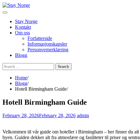
Skip
to
content
Stay Norge
Kontakt
Om oss
Forfatterside
Informasjonskapsler
Personvernerklæring
Blogg
Search
for:
Home
Blogg
Hotell Birmingham Guide
Hotell Birmingham Guide
February 28, 2026
February 28, 2026
admin
Velkommen til vår guide om hoteller i Birmingham – her finner du alt fr
byen. Guiden dekker alt fra atmosfære og fasiliteter til priser og sentra