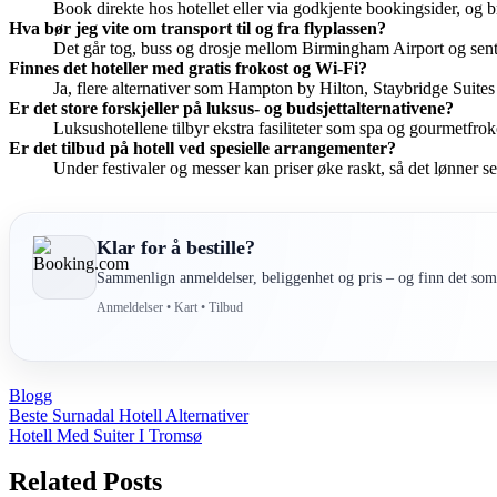
Book direkte hos hotellet eller via godkjente bookingsider, og 
Hva bør jeg vite om transport til og fra flyplassen?
Det går tog, buss og drosje mellom Birmingham Airport og sent
Finnes det hoteller med gratis frokost og Wi-Fi?
Ja, flere alternativer som Hampton by Hilton, Staybridge Suites og
Er det store forskjeller på luksus- og budsjettalternativene?
Luksushotellene tilbyr ekstra fasiliteter som spa og gourmetfrok
Er det tilbud på hotell ved spesielle arrangementer?
Under festivaler og messer kan priser øke raskt, så det lønner s
Klar for å bestille?
Sammenlign anmeldelser, beliggenhet og pris – og finn det som 
Anmeldelser • Kart • Tilbud
Blogg
Post
Beste Surnadal Hotell Alternativer
Hotell Med Suiter I Tromsø
navigation
Related Posts