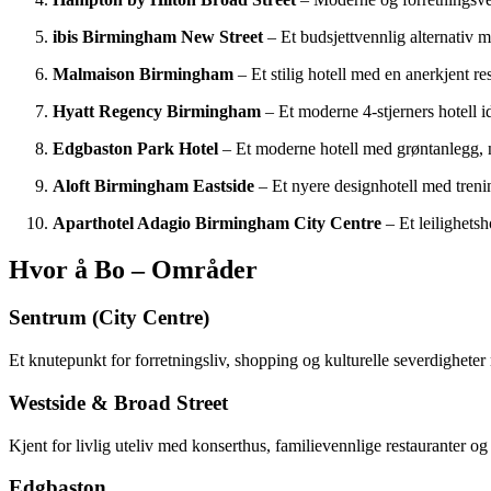
ibis Birmingham New Street
– Et budsjettvennlig alternativ 
Malmaison Birmingham
– Et stilig hotell med en anerkjent r
Hyatt Regency Birmingham
– Et moderne 4-stjerners hotell 
Edgbaston Park Hotel
– Et moderne hotell med grøntanlegg, n
Aloft Birmingham Eastside
– Et nyere designhotell med treni
Aparthotel Adagio Birmingham City Centre
– Et leilighetsh
Hvor å Bo – Områder
Sentrum (City Centre)
Et knutepunkt for forretningsliv, shopping og kulturelle severdighete
Westside & Broad Street
Kjent for livlig uteliv med konserthus, familievennlige restauranter og 
Edgbaston