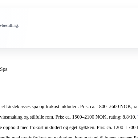
bestilling.
 Spa
d et førsteklasses spa og frokost inkludert. Pris: ca. 1800–2600 NOK, ra
vinsmaking og stilfulle rom. Pris: ca. 1500–2100 NOK, rating: 8,8/10.
gre opphold med frokost inkludert og eget kjøkken. Pris: ca. 1200–1700
nlig med gratis frokost og parkering, kort avstand til byens arenaer. 