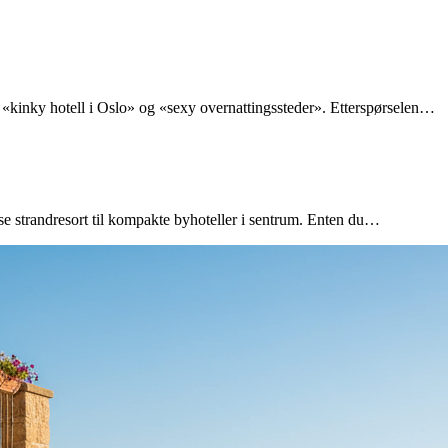
, «kinky hotell i Oslo» og «sexy overnattingssteder». Etterspørselen…
øse strandresort til kompakte byhoteller i sentrum. Enten du…