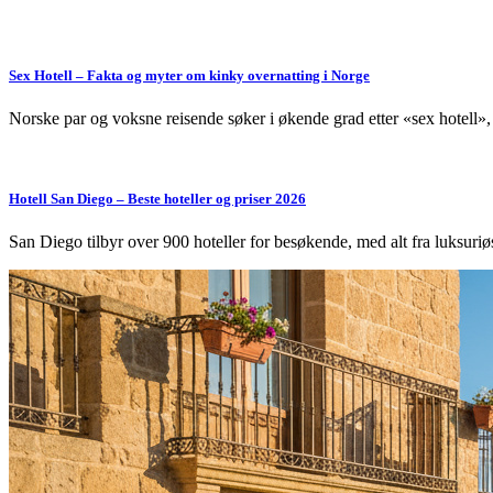
Sex Hotell – Fakta og myter om kinky overnatting i Norge
Norske par og voksne reisende søker i økende grad etter «sex hotell»
Hotell San Diego – Beste hoteller og priser 2026
San Diego tilbyr over 900 hoteller for besøkende, med alt fra luksuri