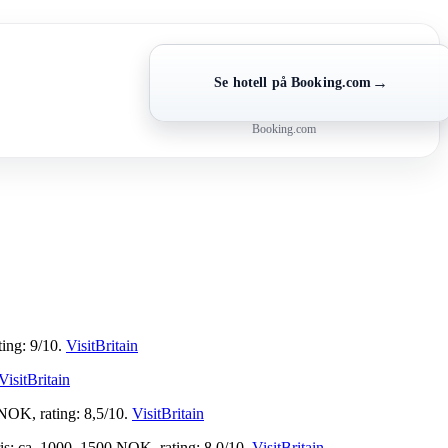
→
Se hotell på Booking.com
Booking.com
ting: 9/10.
VisitBritain
VisitBritain
 NOK, rating: 8,5/10.
VisitBritain
Pris: ca. 1000–1500 NOK, rating: 8,0/10.
VisitBritain