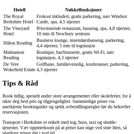
Hotell
Nøkkelfunksjoner
The Royal
Frokost inkludert, gratis parkering, nær Windsor
Berkshire Hotel
Castle, spa, 4,5 stjerner
The Vineyard
Prisvinnende restaurant, basseng, spa, 4,8 stjerner,
Hotel
10 min til Newbury sentrum
Business lounge, innendørsbasseng, parkering,
Hilton Reading
4,4 stjerner, 5 min til togstasjon
Malmaison
Boutique, bar/brasserie, gratis Wi-Fi, nær
Reading
togstasjon, 4,3 stjerner
De Vere
Golfbane, familievennlig, konferanser, parkering,
Wokefield Estate
4,3 stjerner
Tips & Råd
Book tidlig, spesielt under store arrangementer eller skoleferier, for å
sikre deg best pris og tilgjengelighet. Sammenlign priser via
anerkjente bookingsider og sjekk avbestillingsregler før du bekrefter
reservasjonen.
Transport i Berkshire er enkelt med tog, buss, taxi og shuttle-
tjenester. Vær oppmerksom på at priser kan stige ved siste liten, så
planlegg reisen din i god tid.