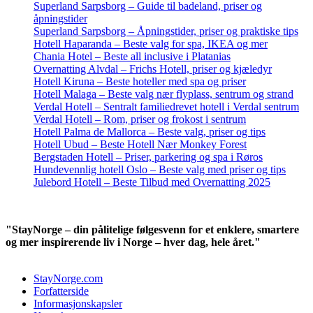
Superland Sarpsborg – Guide til badeland, priser og
åpningstider
Superland Sarpsborg – Åpningstider, priser og praktiske tips
Hotell Haparanda – Beste valg for spa, IKEA og mer
Chania Hotel – Beste all inclusive i Platanias
Overnatting Alvdal – Frichs Hotell, priser og kjæledyr
Hotell Kiruna – Beste hoteller med spa og priser
Hotell Malaga – Beste valg nær flyplass, sentrum og strand
Verdal Hotell – Sentralt familiedrevet hotell i Verdal sentrum
Verdal Hotell – Rom, priser og frokost i sentrum
Hotell Palma de Mallorca – Beste valg, priser og tips
Hotell Ubud – Beste Hotell Nær Monkey Forest
Bergstaden Hotell – Priser, parkering og spa i Røros
Hundevennlig hotell Oslo – Beste valg med priser og tips
Julebord Hotell – Beste Tilbud med Overnatting 2025
"StayNorge – din pålitelige følgesvenn for et enklere, smartere
og mer inspirerende liv i Norge – hver dag, hele året."
StayNorge.com
Forfatterside
Informasjonskapsler