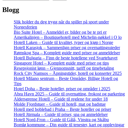
Blogg
Slik holder du deg trygg når du spiller på sport under
Norgesferien
Bio Suite Hotel – Anmeldel er, bilder og be te pri er
Amerikalinjen – Boutiquehotell med Michelin-nøkkel i O lo
Hotell Laken – Guide til kvalitet, typer og kjøp i Norge
Hotell Karasjok – Sammenlign priser og overnattingssteder
Rømskog Spa – Komplett guide med priser og anmeldelser
Hotell Bulgaria – Finn de beste hotellene ved Svartehavet
Singapore Hotel – Komplett guide med priser og tips
Resepsjonist lønn – Gjennomsnitt, tariff og timebetaling
Rock City Namsos – Åpningstider, hotell og konserter 2025
Hotell Milano sentrum – Beste Områder, Billige Hotell og
Tips
Hotel Doha – Beste hoteller, priser og områder i 2025
Abra Havn 2025 – Guide til overnatting, frokost og parkering
Aldersgrense Hotell – Guide til reglene for under 18
Molde Fjordstuer – Guide til hotell, mat og badstue
Hotell med boblebad i Praha – Beste hoteller og priser
Hotell Jūrmala – Guide til priser, spa og anmeldelser
Hotell Nord-Fron – Guide til Gålå, Vinstra og Skåbu
Bomlø kommune – Din guide til tenester, kart og opplevingar