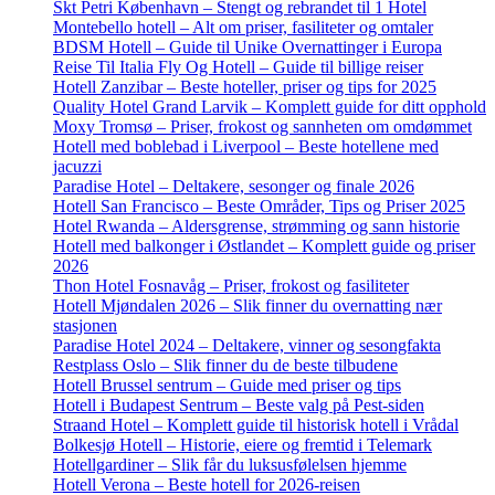
Skt Petri København – Stengt og rebrandet til 1 Hotel
Montebello hotell – Alt om priser, fasiliteter og omtaler
BDSM Hotell – Guide til Unike Overnattinger i Europa
Reise Til Italia Fly Og Hotell – Guide til billige reiser
Hotell Zanzibar – Beste hoteller, priser og tips for 2025
Quality Hotel Grand Larvik – Komplett guide for ditt opphold
Moxy Tromsø – Priser, frokost og sannheten om omdømmet
Hotell med boblebad i Liverpool – Beste hotellene med
jacuzzi
Paradise Hotel – Deltakere, sesonger og finale 2026
Hotell San Francisco – Beste Områder, Tips og Priser 2025
Hotel Rwanda – Aldersgrense, strømming og sann historie
Hotell med balkonger i Østlandet – Komplett guide og priser
2026
Thon Hotel Fosnavåg – Priser, frokost og fasiliteter
Hotell Mjøndalen 2026 – Slik finner du overnatting nær
stasjonen
Paradise Hotel 2024 – Deltakere, vinner og sesongfakta
Restplass Oslo – Slik finner du de beste tilbudene
Hotell Brussel sentrum – Guide med priser og tips
Hotell i Budapest Sentrum – Beste valg på Pest-siden
Straand Hotel – Komplett guide til historisk hotell i Vrådal
Bolkesjø Hotell – Historie, eiere og fremtid i Telemark
Hotellgardiner – Slik får du luksusfølelsen hjemme
Hotell Verona – Beste hotell for 2026-reisen