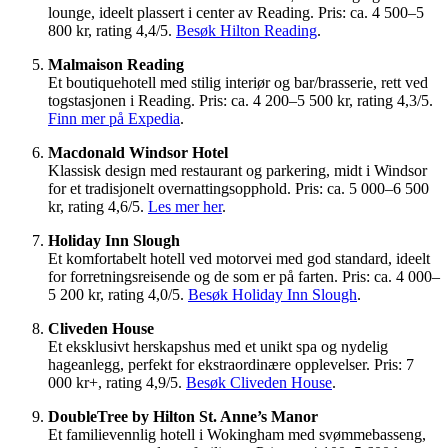
lounge, ideelt plassert i center av Reading. Pris: ca. 4 500–5
800 kr, rating 4,4/5.
Besøk Hilton Reading
.
Malmaison Reading
Et boutiquehotell med stilig interiør og bar/brasserie, rett ved
togstasjonen i Reading. Pris: ca. 4 200–5 500 kr, rating 4,3/5.
Finn mer på Expedia
.
Macdonald Windsor Hotel
Klassisk design med restaurant og parkering, midt i Windsor
for et tradisjonelt overnattingsopphold. Pris: ca. 5 000–6 500
kr, rating 4,6/5.
Les mer her
.
Holiday Inn Slough
Et komfortabelt hotell ved motorvei med god standard, ideelt
for forretningsreisende og de som er på farten. Pris: ca. 4 000–
5 200 kr, rating 4,0/5.
Besøk Holiday Inn Slough
.
Cliveden House
Et eksklusivt herskapshus med et unikt spa og nydelig
hageanlegg, perfekt for ekstraordinære opplevelser. Pris: 7
000 kr+, rating 4,9/5.
Besøk Cliveden House
.
DoubleTree by Hilton St. Anne’s Manor
Et familievennlig hotell i Wokingham med svømmebasseng,