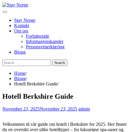
Skip
to
content
Stay Norge
Kontakt
Om oss
Forfatterside
Informasjonskapsler
Personvernerklæring
Blogg
Search
for:
Home
Blogg
Hotell Berkshire Guide
Hotell Berkshire Guide
November 23, 2025
November 23, 2025
admin
Velkommen til vår guide om hotell i Berkshire for 2025. Her finner
du en oversikt over ulike hotelltyper – fra luksuriøse spa-oaser og