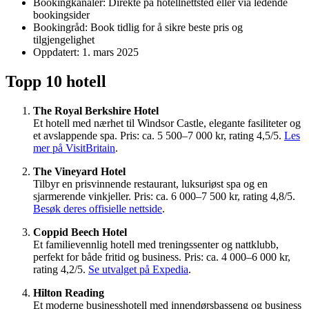
Bookingkanaler: Direkte på hotellnettsted eller via ledende
bookingsider
Bookingråd: Book tidlig for å sikre beste pris og
tilgjengelighet
Oppdatert:
1. mars 2025
Topp 10 hotell
The Royal Berkshire Hotel
Et hotell med nærhet til Windsor Castle, elegante fasiliteter og
et avslappende spa. Pris: ca. 5 500–7 000 kr, rating 4,5/5.
Les
mer på VisitBritain
.
The Vineyard Hotel
Tilbyr en prisvinnende restaurant, luksuriøst spa og en
sjarmerende vinkjeller. Pris: ca. 6 000–7 500 kr, rating 4,8/5.
Besøk deres offisielle nettside
.
Coppid Beech Hotel
Et familievennlig hotell med treningssenter og nattklubb,
perfekt for både fritid og business. Pris: ca. 4 000–6 000 kr,
rating 4,2/5.
Se utvalget på Expedia
.
Hilton Reading
Et moderne businesshotell med innendørsbasseng og business