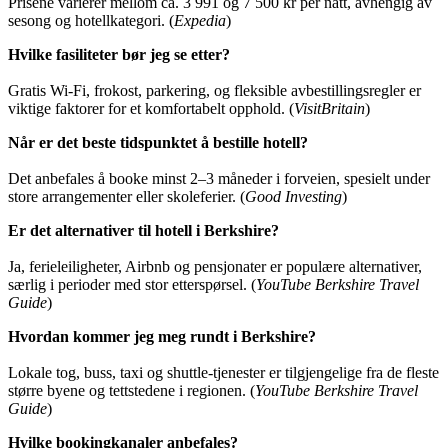
Prisene varierer mellom ca. 3 991 og 7 500 kr per natt, avhengig av
sesong og hotellkategori. (
Expedia
)
Hvilke fasiliteter bør jeg se etter?
Gratis Wi-Fi, frokost, parkering, og fleksible avbestillingsregler er
viktige faktorer for et komfortabelt opphold. (
VisitBritain
)
Når er det beste tidspunktet å bestille hotell?
Det anbefales å booke minst 2–3 måneder i forveien, spesielt under
store arrangementer eller skoleferier. (
Good Investing
)
Er det alternativer til hotell i Berkshire?
Ja, ferieleiligheter, Airbnb og pensjonater er populære alternativer,
særlig i perioder med stor etterspørsel. (
YouTube Berkshire Travel
Guide
)
Hvordan kommer jeg meg rundt i Berkshire?
Lokale tog, buss, taxi og shuttle-tjenester er tilgjengelige fra de fleste
større byene og tettstedene i regionen. (
YouTube Berkshire Travel
Guide
)
Hvilke bookingkanaler anbefales?