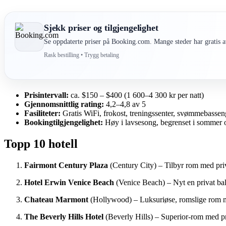
Sjekk priser og tilgjengelighet
Se oppdaterte priser på Booking.com. Mange steder har gratis av
Rask bestilling • Trygg betaling
Prisintervall:
ca. $150 – $400 (1 600–4 300 kr per natt)
Gjennomsnittlig rating:
4,2–4,8 av 5
Fasiliteter:
Gratis WiFi, frokost, treningssenter, svømmebassen
Bookingtilgjengelighet:
Høy i lavsesong, begrenset i sommer 
Topp 10 hotell
Fairmont Century Plaza
(Century City) – Tilbyr rom med priv
Hotel Erwin Venice Beach
(Venice Beach) – Nyt en privat balk
Chateau Marmont
(Hollywood) – Luksuriøse, romslige rom med
The Beverly Hills Hotel
(Beverly Hills) – Superior-rom med pri