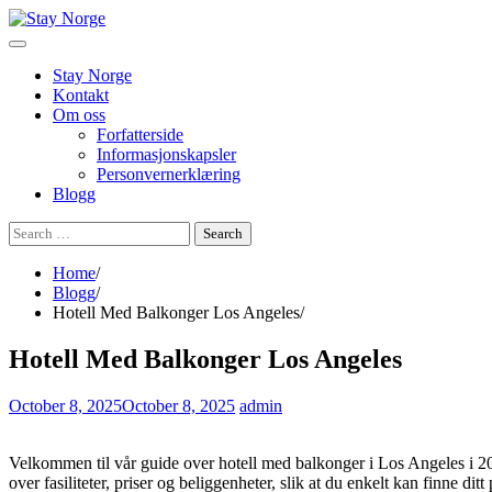
Skip
to
content
Stay Norge
Kontakt
Om oss
Forfatterside
Informasjonskapsler
Personvernerklæring
Blogg
Search
for:
Home
Blogg
Hotell Med Balkonger Los Angeles
Hotell Med Balkonger Los Angeles
October 8, 2025
October 8, 2025
admin
Velkommen til vår guide over hotell med balkonger i Los Angeles i 2025
over fasiliteter, priser og beliggenheter, slik at du enkelt kan finne ditt 