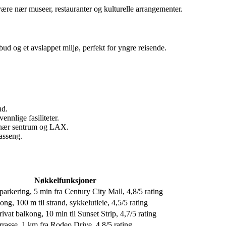
være nær museer, restauranter og kulturelle arrangementer.
bud og et avslappet miljø, perfekt for yngre reisende.
ud.
nlige fasiliteter.
t nær sentrum og LAX.
asseng.
Nøkkelfunksjoner
 parkering, 5 min fra Century City Mall, 4,8/5 rating
ong, 100 m til strand, sykkelutleie, 4,5/5 rating
privat balkong, 10 min til Sunset Strip, 4,7/5 rating
rrasse, 1 km fra Rodeo Drive, 4,8/5 rating