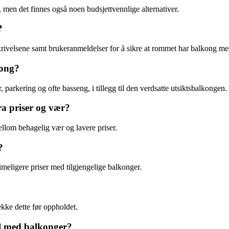
, men det finnes også noen budsjettvennlige alternativer.
?
ivelsene samt brukeranmeldelser for å sikre at rommet har balkong med
kong?
er, parkering og ofte basseng, i tillegg til den verdsatte utsiktsbalkongen.
ra priser og vær?
llom behagelig vær og lavere priser.
?
meligere priser med tilgjengelige balkonger.
jekke dette før oppholdet.
ell med balkonger?