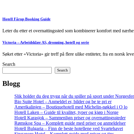
Hotell Fårup Booking Guide
Leter du etter et overnattingssted som kombinerer komfort med nærhe
Victoria – Arbeidsklær AS, dronning, hotell og serie
Søket etter «Victoria» gir treff på flere ulike entiteter, fra en norsk le
Search
Search
Blogg
Slik holder du deg trygg når du spiller på sport under Norgesfe
Bio Suite Hotel – Anmeldel er, bilder og be te pri er
Amerikalinjen – Boutiquehotell med Michelin-nøkkel i O lo
Hotell Laken – Guide til kvalitet, typer og kjøp i Norge
Hotell Karasjok – Sammenlign priser og overnattingssteder
Rømskog Spa – Komplett guide med priser og anmeldelser
Hotell Bulgaria – Finn de beste hotellene ved Svartehavet
Singapore Hotel – Komplett guide med priser og tips