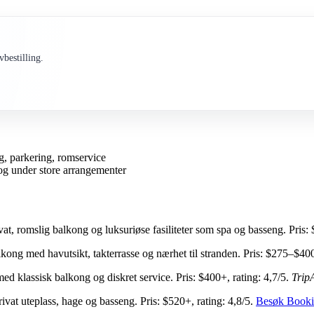
bestilling.
g, parkering, romservice
og under store arrangementer
at, romslig balkong og luksuriøse fasiliteter som spa og basseng. Pris:
ong med havutsikt, takterrasse og nærhet til stranden. Pris: $275–$400
 klassisk balkong og diskret service. Pris: $400+, rating: 4,7/5.
Trip
vat uteplass, hage og basseng. Pris: $520+, rating: 4,8/5.
Besøk Book