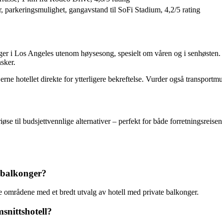
, parkeringsmulighet, gangavstand til SoFi Stadium, 4,2/5 rating
ger i Los Angeles utenom høysesong, spesielt om våren og i senhøsten. 
sker.
e hotellet direkte for ytterligere bekreftelse. Vurder også transportmulig
iøse til budsjettvennlige alternativer – perfekt for både forretningsreis
d balkonger?
områdene med et bredt utvalg av hotell med private balkonger.
snittshotell?