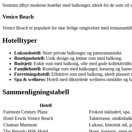
Sentrum tilbyr moderne hoteller med balkonger, ideelt for de som vil 
Venice Beach
Venice Beach er populært for sine livlige omgivelser med restauranttil
Hotelltyper
Luksushotell:
Store private balkonger og panoramautsikt.
Boutiquehotell:
Unik design og intime rom med balkong.
Budsjett:
Enkle rom med balkong, ofte med gode kollektivtilb
Familiehotell:
Romslige rom med balkonger, basseng og barneven
Forretningshotell:
Effektive rom med balkong, ideelt plasser
Spa & wellness:
Hotell med tilknyttede wellness-områder og b
Sammenligningstabell
Hotell
Fairmont Century Plaza
Frokost inkludert, spa,
Hotel Erwin Venice Beach
Takterrasse, utsiktsbalk
Chateau Marmont
Luksus, historisk stil, 
The Beverly Hills Hotel
Hage, basseng, egen te