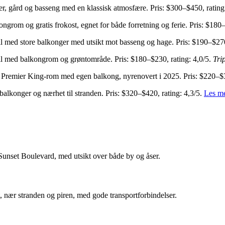
er, gård og basseng med en klassisk atmosfære. Pris: $300–$450, rating
rom og gratis frokost, egnet for både forretning og ferie. Pris: $180–
 med store balkonger med utsikt mot basseng og hage. Pris: $190–$270,
 med balkongrom og grøntområde. Pris: $180–$230, rating: 4,0/5.
Tri
Premier King-rom med egen balkong, nyrenovert i 2025. Pris: $220–$3
alkonger og nærhet til stranden. Pris: $320–$420, rating: 4,3/5.
Les me
unset Boulevard, med utsikt over både by og åser.
 nær stranden og piren, med gode transportforbindelser.