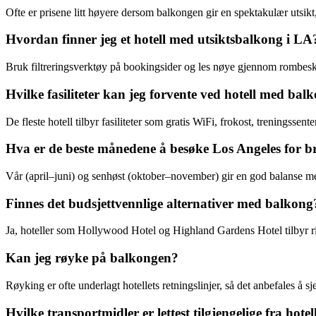
Ofte er prisene litt høyere dersom balkongen gir en spektakulær utsikt
Hvordan finner jeg et hotell med utsiktsbalkong i LA
Bruk filtreringsverktøy på bookingsider og les nøye gjennom rombeskr
Hvilke fasiliteter kan jeg forvente ved hotell med bal
De fleste hotell tilbyr fasiliteter som gratis WiFi, frokost, treningssent
Hva er de beste månedene å besøke Los Angeles for b
Vår (april–juni) og senhøst (oktober–november) gir en god balanse me
Finnes det budsjettvennlige alternativer med balkong
Ja, hoteller som Hollywood Hotel og Highland Gardens Hotel tilbyr ri
Kan jeg røyke på balkongen?
Røyking er ofte underlagt hotellets retningslinjer, så det anbefales å s
Hvilke transportmidler er lettest tilgjengelige fra hot