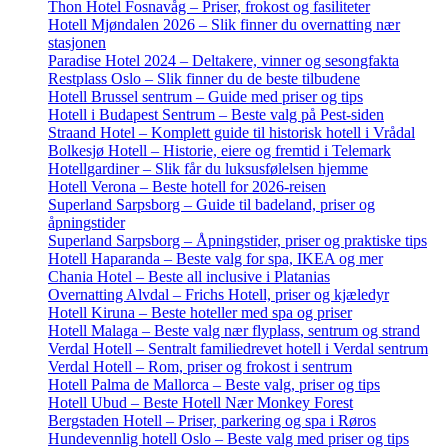
Thon Hotel Fosnavåg – Priser, frokost og fasiliteter
Hotell Mjøndalen 2026 – Slik finner du overnatting nær
stasjonen
Paradise Hotel 2024 – Deltakere, vinner og sesongfakta
Restplass Oslo – Slik finner du de beste tilbudene
Hotell Brussel sentrum – Guide med priser og tips
Hotell i Budapest Sentrum – Beste valg på Pest-siden
Straand Hotel – Komplett guide til historisk hotell i Vrådal
Bolkesjø Hotell – Historie, eiere og fremtid i Telemark
Hotellgardiner – Slik får du luksusfølelsen hjemme
Hotell Verona – Beste hotell for 2026-reisen
Superland Sarpsborg – Guide til badeland, priser og
åpningstider
Superland Sarpsborg – Åpningstider, priser og praktiske tips
Hotell Haparanda – Beste valg for spa, IKEA og mer
Chania Hotel – Beste all inclusive i Platanias
Overnatting Alvdal – Frichs Hotell, priser og kjæledyr
Hotell Kiruna – Beste hoteller med spa og priser
Hotell Malaga – Beste valg nær flyplass, sentrum og strand
Verdal Hotell – Sentralt familiedrevet hotell i Verdal sentrum
Verdal Hotell – Rom, priser og frokost i sentrum
Hotell Palma de Mallorca – Beste valg, priser og tips
Hotell Ubud – Beste Hotell Nær Monkey Forest
Bergstaden Hotell – Priser, parkering og spa i Røros
Hundevennlig hotell Oslo – Beste valg med priser og tips