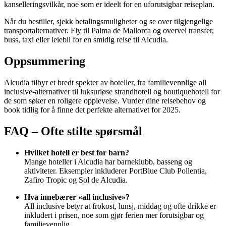
kanselleringsvilkår, noe som er ideelt for en uforutsigbar reiseplan.
Når du bestiller, sjekk betalingsmuligheter og se over tilgjengelige
transportalternativer. Fly til Palma de Mallorca og overvei transfer,
buss, taxi eller leiebil for en smidig reise til Alcudia.
Oppsummering
Alcudia tilbyr et bredt spekter av hoteller, fra familievennlige all
inclusive-alternativer til luksuriøse strandhotell og boutiquehotell for
de som søker en roligere opplevelse. Vurder dine reisebehov og
book tidlig for å finne det perfekte alternativet for 2025.
FAQ – Ofte stilte spørsmål
Hvilket hotell er best for barn?
Mange hoteller i Alcudia har barneklubb, basseng og
aktiviteter. Eksempler inkluderer PortBlue Club Pollentia,
Zafiro Tropic og Sol de Alcudia.
Hva innebærer «all inclusive»?
All inclusive betyr at frokost, lunsj, middag og ofte drikke er
inkludert i prisen, noe som gjør ferien mer forutsigbar og
familievennlig.