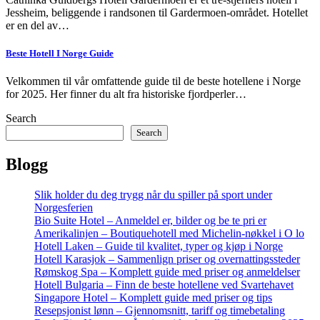
Jessheim, beliggende i randsonen til Gardermoen-området. Hotellet
er en del av…
Beste Hotell I Norge Guide
Velkommen til vår omfattende guide til de beste hotellene i Norge
for 2025. Her finner du alt fra historiske fjordperler…
Search
Search
Blogg
Slik holder du deg trygg når du spiller på sport under
Norgesferien
Bio Suite Hotel – Anmeldel er, bilder og be te pri er
Amerikalinjen – Boutiquehotell med Michelin-nøkkel i O lo
Hotell Laken – Guide til kvalitet, typer og kjøp i Norge
Hotell Karasjok – Sammenlign priser og overnattingssteder
Rømskog Spa – Komplett guide med priser og anmeldelser
Hotell Bulgaria – Finn de beste hotellene ved Svartehavet
Singapore Hotel – Komplett guide med priser og tips
Resepsjonist lønn – Gjennomsnitt, tariff og timebetaling