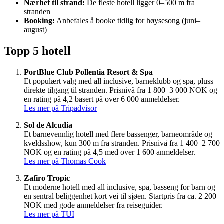
Nærhet til strand:
De fleste hotell ligger 0–500 m fra
stranden
Booking:
Anbefales å booke tidlig for høysesong (juni–
august)
Topp 5 hotell
PortBlue Club Pollentia Resort & Spa
Et populært valg med all inclusive, barneklubb og spa, pluss
direkte tilgang til stranden. Prisnivå fra 1 800–3 000 NOK og
en rating på 4,2 basert på over 6 000 anmeldelser.
Les mer på Tripadvisor
Sol de Alcudia
Et barnevennlig hotell med flere bassenger, barneområde og
kveldsshow, kun 300 m fra stranden. Prisnivå fra 1 400–2 700
NOK og en rating på 4,5 med over 1 600 anmeldelser.
Les mer på Thomas Cook
Zafiro Tropic
Et moderne hotell med all inclusive, spa, basseng for barn og
en sentral beliggenhet kort vei til sjøen. Startpris fra ca. 2 200
NOK med gode anmeldelser fra reiseguider.
Les mer på TUI