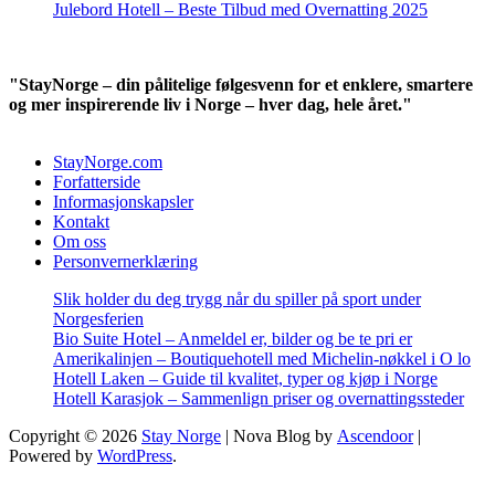
Julebord Hotell – Beste Tilbud med Overnatting 2025
"StayNorge – din pålitelige følgesvenn for et enklere, smartere
og mer inspirerende liv i Norge – hver dag, hele året."
StayNorge.com
Forfatterside
Informasjonskapsler
Kontakt
Om oss
Personvernerklæring
Slik holder du deg trygg når du spiller på sport under
Norgesferien
Bio Suite Hotel – Anmeldel er, bilder og be te pri er
Amerikalinjen – Boutiquehotell med Michelin-nøkkel i O lo
Hotell Laken – Guide til kvalitet, typer og kjøp i Norge
Hotell Karasjok – Sammenlign priser og overnattingssteder
Copyright © 2026
Stay Norge
| Nova Blog by
Ascendoor
|
Powered by
WordPress
.