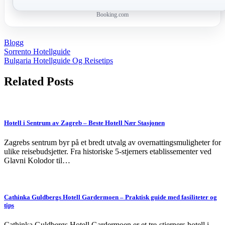
Booking.com
Blogg
Post
Sorrento Hotellguide
Bulgaria Hotellguide Og Reisetips
navigation
Related Posts
Hotell i Sentrum av Zagreb – Beste Hotell Nær Stasjonen
Zagrebs sentrum byr på et bredt utvalg av overnattingsmuligheter for
ulike reisebudsjetter. Fra historiske 5-stjerners etablissementer ved
Glavni Kolodor til…
Cathinka Guldbergs Hotell Gardermoen – Praktisk guide med fasiliteter og
tips
Cathinka Guldbergs Hotell Gardermoen er et tre-stjerners hotell i