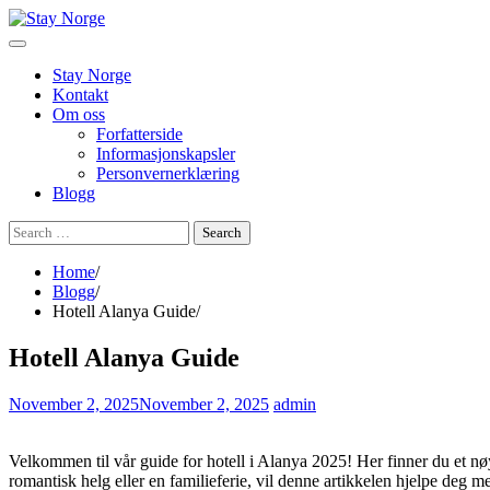
Skip
to
content
Stay Norge
Kontakt
Om oss
Forfatterside
Informasjonskapsler
Personvernerklæring
Blogg
Search
for:
Home
Blogg
Hotell Alanya Guide
Hotell Alanya Guide
November 2, 2025
November 2, 2025
admin
Velkommen til vår guide for hotell i Alanya 2025! Her finner du et nøye 
romantisk helg eller en familieferie, vil denne artikkelen hjelpe deg