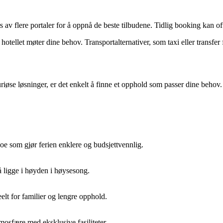
 av flere portaler for å oppnå de beste tilbudene. Tidlig booking kan ofte
 hotellet møter dine behov. Transportalternativer, som taxi eller transfer
suriøse løsninger, er det enkelt å finne et opphold som passer dine beho
 noe som gjør ferien enklere og budsjettvennlig.
å ligge i høyden i høysesong.
elt for familier og lengre opphold.
tmosfære med eksklusive fasiliteter.