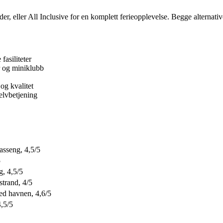
ltider, eller All Inclusive for en komplett ferieopplevelse. Begge alternat
asiliteter
er og miniklubb
og kvalitet
elvbetjening
basseng, 4,5/5
5
g, 4,5/5
strand, 4/5
ed havnen, 4,6/5
4,5/5