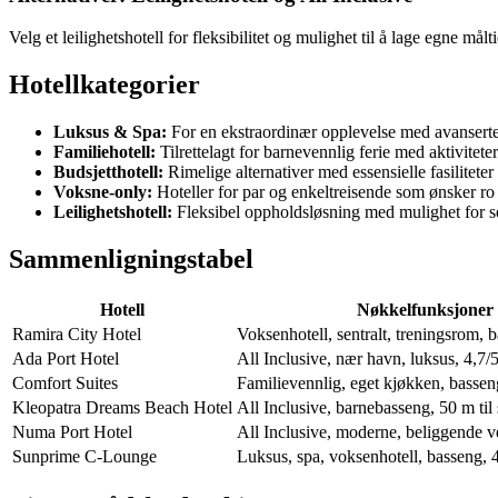
Velg et leilighetshotell for fleksibilitet og mulighet til å lage egne må
Hotellkategorier
Luksus & Spa:
For en ekstraordinær opplevelse med avanserte f
Familiehotell:
Tilrettelagt for barnevennlig ferie med aktivitet
Budsjetthotell:
Rimelige alternativer med essensielle fasiliteter
Voksne-only:
Hoteller for par og enkeltreisende som ønsker ro 
Leilighetshotell:
Fleksibel oppholdsløsning med mulighet for s
Sammenligningstabel
Hotell
Nøkkelfunksjoner
Ramira City Hotel
Voksenhotell, sentralt, treningsrom, 
Ada Port Hotel
All Inclusive, nær havn, luksus, 4,7/
Comfort Suites
Familievennlig, eget kjøkken, bassen
Kleopatra Dreams Beach Hotel
All Inclusive, barnebasseng, 50 m til 
Numa Port Hotel
All Inclusive, moderne, beliggende v
Sunprime C-Lounge
Luksus, spa, voksenhotell, basseng, 