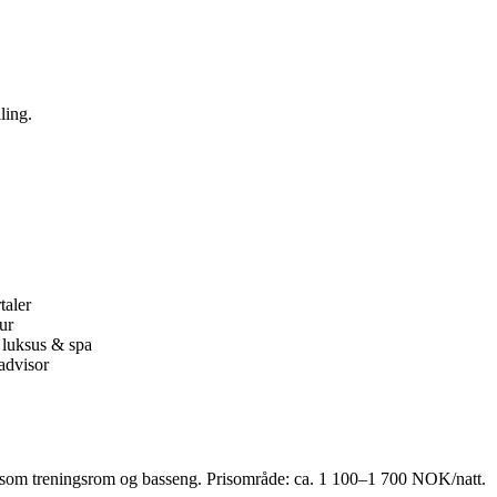
ling.
taler
ur
, luksus & spa
advisor
ter som treningsrom og basseng. Prisområde: ca. 1 100–1 700 NOK/natt.