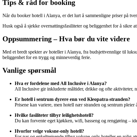
Tips & råd for booking
Når du booker hotell i Alanya, er det lurt å sammenligne priser på tvers
Husk også å sjekke overnattingsfasiliteter og beliggenhet for å sikre at
Oppsummering – Hva bør du vite videre
Med et bredt spekter av hoteller i Alanya, fra budsjettvennlige til luk
beliggenhet for en trygg og minneverdig ferie.
Vanlige spørsmål
Hva er fordelene med All Inclusive i Alanya?
All Inclusive gir inkluderte måltider, drikke og ofte aktiviteter,
Er hotell i sentrum dyrere enn ved Kleopatra-stranden?
Prisene kan variere, men hotell nær stranden og sentrum pleier 
Hvilke fasiliteter tilbyr leilighetshotell?
Du kan forvente eget kjøkken, wifi, basseng og rengjøring – ide
Hvorfor velge voksne-only hotell?
For par og enkeltreisende tilbyr voksne-only hoteller en rolig a