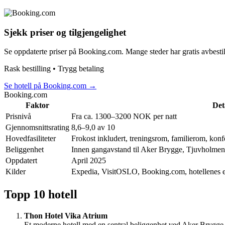
Sjekk priser og tilgjengelighet
Se oppdaterte priser på Booking.com. Mange steder har gratis avbestil
Rask bestilling • Trygg betaling
Se hotell på Booking.com
→
Booking.com
Faktor
Det
Prisnivå
Fra ca. 1300–3200 NOK per natt
Gjennomsnittsrating
8,6–9,0 av 10
Hovedfasiliteter
Frokost inkludert, treningsrom, familierom, kon
Beliggenhet
Innen gangavstand til Aker Brygge, Tjuvholmen
Oppdatert
April 2025
Kilder
Expedia, VisitOSLO, Booking.com, hotellenes e
Topp 10 hotell
Thon Hotel Vika Atrium
Et moderne hotell med en sentral beliggenhet ved Aker Brygge