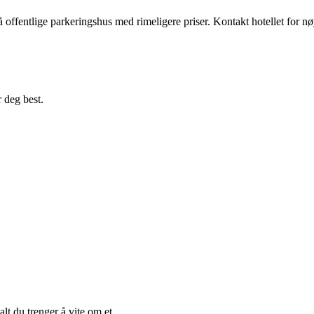
så offentlige parkeringshus med rimeligere priser. Kontakt hotellet for n
 deg best.
alt du trenger å vite om et…