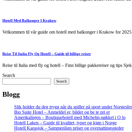
Hotell Med Balkonger I Krakow
Velkommen til vår guide om hotell med balkonger i Krakow for 2025.
Reise Til Italia Fly Og Hotell – Guide til billige reiser
Reise til Italia med fly og hotell – Finn billige pakkereiser og tips Sj
Search
Search
Blogg
Slik holder du deg trygg når du spiller på sport under Norgesfe
Bio Suite Hotel – Anmeldel er, bilder og be te pri er
Amerikalinjen – Boutiquehotell med Michelin-nøkkel i O lo
Hotell Laken – Guide til kvalitet, typer og kjøp i Norge
Hotell Karasjok – Sammenlign priser og overnattingssteder