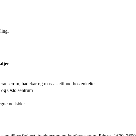
ling.
aljer
feranserom, badekar og massasjetilbud hos enkelte
 og Oslo sentrum
gne nettsider
, som tilbyr frokost, treningsrom og konferanserom. Pris ca. 1600–26