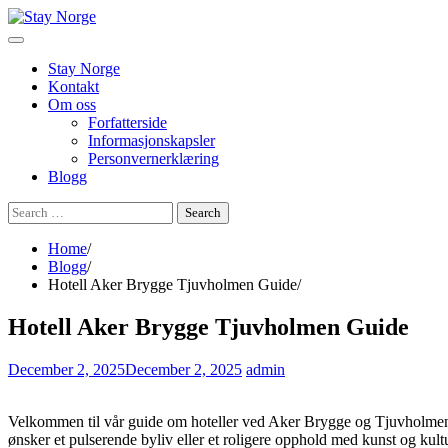
Skip
to
content
Stay Norge
Kontakt
Om oss
Forfatterside
Informasjonskapsler
Personvernerklæring
Blogg
Search
for:
Home
Blogg
Hotell Aker Brygge Tjuvholmen Guide
Hotell Aker Brygge Tjuvholmen Guide
December 2, 2025
December 2, 2025
admin
Velkommen til vår guide om hoteller ved Aker Brygge og Tjuvholmen – h
ønsker et pulserende byliv eller et roligere opphold med kunst og kultu