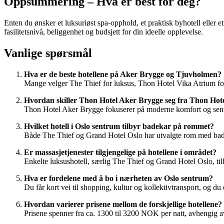
Oppsummering – Hva er best for deg?
Enten du ønsker et luksuriøst spa-opphold, et praktisk byhotell eller e
fasilitetsnivå, beliggenhet og budsjett for din ideelle opplevelse.
Vanlige spørsmål
Hva er de beste hotellene på Aker Brygge og Tjuvholmen?
Mange velger The Thief for luksus, Thon Hotel Vika Atrium for b
Hvordan skiller Thon Hotel Aker Brygge seg fra Thon Hot
Thon Hotel Aker Brygge fokuserer på moderne komfort og sentra
Hvilket hotell i Oslo sentrum tilbyr badekar på rommet?
Både The Thief og Grand Hotel Oslo har utvalgte rom med badek
Er massasjetjenester tilgjengelige på hotellene i området?
Enkelte luksushotell, særlig The Thief og Grand Hotel Oslo, til
Hva er fordelene med å bo i nærheten av Oslo sentrum?
Du får kort vei til shopping, kultur og kollektivtransport, og
Hvordan varierer prisene mellom de forskjellige hotellene?
Prisene spenner fra ca. 1300 til 3200 NOK per natt, avhengig av 