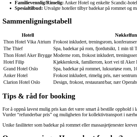
Familievennlig/Rimelig:
Anker Hotel og enkelte Scandic-hotell
Spesialtilbud:
Utvalgte hoteller tilbyr badekar på rommet og ma
Sammenligningstabell
Hotell
Nøkkelfun
Thon Hotel Vika Atrium
Frokost inkludert, treningsrom, konferanser
The Thief
Spa, badekar på rom, fjordutsikt, 1 min til
Thon Hotel Aker Brygge
Moderne rom, frokost inkludert, treningssent
Hotel Filip
Kjøkkenkrok, familierom, kort vei til Aker 
Grand Hotel Oslo
Spa, badekar på rommet, luksuriøse rom, 10 
Anker Hotel
Frokost inkludert, rimelig pris, nær sentrum
Clarion Hotel Oslo
Design, frokost, restaurant/bar, nær Operahu
Tips & råd for booking
For å oppnå lavest mulig pris kan det være smart å bestille opphold i
Vurder “refunderbar pris” og muligheten for kollektivtransport i næ
Unike fasiliteter som badekar på rommet eller massasjetjenester krever o