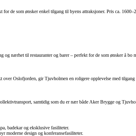
fekt for de som ønsker enkel tilgang til byens attraksjoner. Pris ca. 1
g og nærhet til restauranter og barer – perfekt for de som ønsker å bo mi
ikt over Oslofjorden, gir Tjuvholmen en roligere opplevelse med tilgang 
g kollektivtransport, samtidig som du er nær både Aker Brygge og Tjuvh
, badekar og eksklusive fasiliteter.
yr moderne design og konferansefasiliteter.