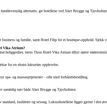
t familievennlig alternativ, gir hotellene ved Aker Brygge og Tjuvholmen
usiness og familie, samt Hotel Filip for et boutique-opphold. Sjekk vår 
el Vika Atrium?
l beliggenhet, mens Thon Hotel Vika Atrium tilbyr større møteromsfasil
ar for en ekstra luksuriøs opplevelse.
byr spa- og massasjetjenester – ofte med forhåndsbestilling.
 du er samtidig nær både Aker Brygge og Tjuvholmen.
standard, fasiliteter og sesong. Luksushotellene ligger gjerne i den øvr