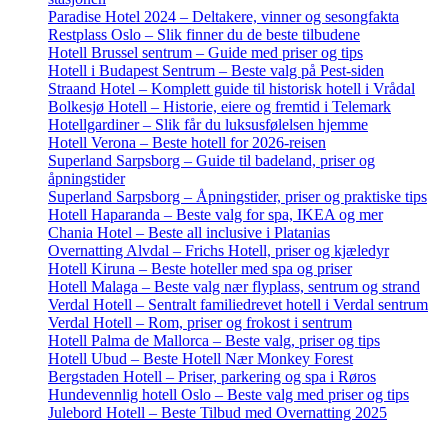
Paradise Hotel 2024 – Deltakere, vinner og sesongfakta
Restplass Oslo – Slik finner du de beste tilbudene
Hotell Brussel sentrum – Guide med priser og tips
Hotell i Budapest Sentrum – Beste valg på Pest-siden
Straand Hotel – Komplett guide til historisk hotell i Vrådal
Bolkesjø Hotell – Historie, eiere og fremtid i Telemark
Hotellgardiner – Slik får du luksusfølelsen hjemme
Hotell Verona – Beste hotell for 2026-reisen
Superland Sarpsborg – Guide til badeland, priser og
åpningstider
Superland Sarpsborg – Åpningstider, priser og praktiske tips
Hotell Haparanda – Beste valg for spa, IKEA og mer
Chania Hotel – Beste all inclusive i Platanias
Overnatting Alvdal – Frichs Hotell, priser og kjæledyr
Hotell Kiruna – Beste hoteller med spa og priser
Hotell Malaga – Beste valg nær flyplass, sentrum og strand
Verdal Hotell – Sentralt familiedrevet hotell i Verdal sentrum
Verdal Hotell – Rom, priser og frokost i sentrum
Hotell Palma de Mallorca – Beste valg, priser og tips
Hotell Ubud – Beste Hotell Nær Monkey Forest
Bergstaden Hotell – Priser, parkering og spa i Røros
Hundevennlig hotell Oslo – Beste valg med priser og tips
Julebord Hotell – Beste Tilbud med Overnatting 2025