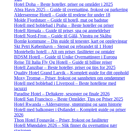
Hotel Doha – Beste hoteller, priser og områder i 2025
Abra Havn 2025 – Guide til overnatting, frokost og parkering
Aldersgrense Hotell – Guide til reglene for under 18
Molde Fjordstuer – Guide til hotell, mat og badstue
Hotell med boblebad i Praha – Beste hoteller og priser
Hotell Jūrmala – Guide til priser, spa og anmeldelser
Hotell Nord-Fron – Guide til Gålå, Vinstra og Skåbu
Bomlø kommune – Din guide til tenester, kart og opplevingar
Skt Petri København – Stengt og rebrandet til 1 Hotel
Montebello hotell – Alt om priser, fasiliteter og omtaler
BDSM Hotell – Guide til Unike Overnattinger i Europa
Reise Til Italia Fly Og Hotell – Guide til billige reiser
Hotell Zanzibar – Beste hoteller, priser og tips for 2025
Quality Hotel Grand Larvik – Komplett guide for ditt opphold
Moxy Tromsø – Priser, frokost og sannheten om omdømmet
Hotell med boblebad i Liverpool – Beste hotellene med
jacuzzi
Paradise Hotel – Deltakere, sesonger og finale 2026
Hotell San Francisco – Beste Områder, Tips og Priser 2025
Hotel Rwanda – Aldersgrense, strømming og sann historie
Hotell med balkonger i Østlandet – Komplett guide og priser
2026
Thon Hotel Fosnavåg – Priser, frokost og fasiliteter
Hotell Mjøndalen 2026 – Slik finner du overnatting nær
stasjonen