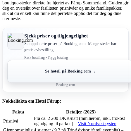
boutique-steder, direkte fra hjertet av Fårup Sommerland. Guiden gir
deg en oversikt over fasiliteter, prisnivåer og unike familiepakker,
slik at du enkelt kan finne det perfekte oppholdet for deg og dine
nærmeste.
Sjekk priser og tilgjengelighet
Se oppdaterte priser på Booking.com. Mange steder har
gratis avbestilling.
Rask bestilling • Trygg betaling
→
Se hotell på Booking.com
Booking.com
Nøkkelfakta om Hotel Fårup:
Fakta
Detaljer (2025)
Fra ca. 2 200 DKK/natt (familierom, inkl. frokost
Prisnivå
og adgang til parken) –
Visit Nordvestkysten
Gjennomsnittlig
4 stjerner / 9,2 på TripAdvisor (familievennlig) –