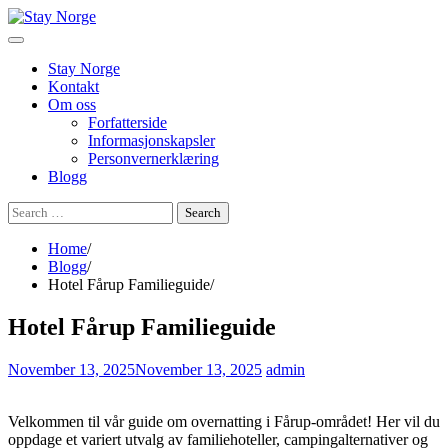
Skip
to
content
Stay Norge
Kontakt
Om oss
Forfatterside
Informasjonskapsler
Personvernerklæring
Blogg
Search
for:
Home
Blogg
Hotel Fårup Familieguide
Hotel Fårup Familieguide
November 13, 2025
November 13, 2025
admin
Velkommen til vår guide om overnatting i Fårup-området! Her vil du
oppdage et variert utvalg av familiehoteller, campingalternativer og