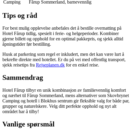
Camping
Fårup Sommerland, barnevennlig
Tips og råd
For best mulig opplevelse anbefales det å bestille overnatting på
Hotel Fårup tidlig, spesielt i ferie- og helgeperioder. Kombiner
gjerne billett og opphold for en optimal pakkepris, og sjekk alltid
åpningstider før bestilling.
Husk at parkering som regel er inkludert, men det kan være lurt å
bekrefte direkte med hotellet. Er du på vei med offentlig transport,
sjekk reisetips fra
Rejseplanen.dk
for en enkel reise.
Sammendrag
Hotel Fårup tilbyr en unik kombinasjon av familievennlig komfort
og nærhet til Fårup Sommerland, mens alternativer som Skovbrynet
Camping og hotell i Blokhus sentrum gir fleksible valg for både par,
grupper og naturelskere. Velg ditt perfekte opphold og nyt alt
området har å tilby!
Vanlige spørsmål