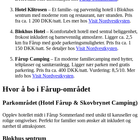
Hotel Klitrosen
– Et familie- og parvennlig hotell i Blokhus
sentrum med moderne rom og restaurant, nær stranden. Pris
fra ca. 1 200 DKK/natt. Les mer hos
Visit Nordvestkysten
.
Blokhus Hotel
– Komfortabelt hotell med sentral beliggenhet,
frokost inkludert og barnevennlig atmosfære. Ligger ca. 2,5
km fra Fårup med gode parkeringsmuligheter. Pris fra ca. 1
150 DKK/natt. Se detaljer hos
Visit Nordvestkysten
.
Fårup Camping
– En moderne familiecamping med hytter,
teltplasser og sanitæranlegg. Ligger nær parken med gratis
parkering. Pris fra ca. 400 DKK/natt. Vurdering: 8,5/10. Mer
info hos
Visit Nordvestkysten
.
Hvor å bo i Fårup-området
Parkområdet (Hotel Fårup & Skovbrynet Camping)
Opplev hotellet midt i Fårup Sommerland med utsikt til karuseller og
rolige omgivelser. Perfekt for familier som ønsker alt inkludert og
nærhet til attraksjoner.
Blokhus sentrum