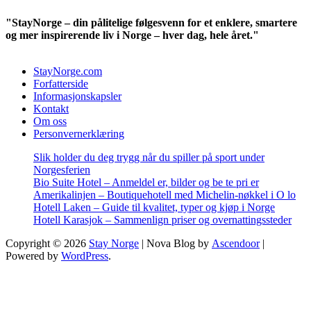
"StayNorge – din pålitelige følgesvenn for et enklere, smartere
og mer inspirerende liv i Norge – hver dag, hele året."
StayNorge.com
Forfatterside
Informasjonskapsler
Kontakt
Om oss
Personvernerklæring
Slik holder du deg trygg når du spiller på sport under
Norgesferien
Bio Suite Hotel – Anmeldel er, bilder og be te pri er
Amerikalinjen – Boutiquehotell med Michelin-nøkkel i O lo
Hotell Laken – Guide til kvalitet, typer og kjøp i Norge
Hotell Karasjok – Sammenlign priser og overnattingssteder
Copyright © 2026
Stay Norge
| Nova Blog by
Ascendoor
|
Powered by
WordPress
.