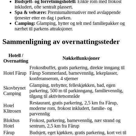
Budsjett- og forretningshotell:
Enkle rom med frokost
inkludert, ofte sentralt plassert.
Spa & velvære:
Premiumalternativer med avslappende
tjenester etter en dag i parken.
Camping:
Glamping, hytter og telt med familiepakker og
nærhet til parkens attraksjoner.
Sammenligning av overnattingssteder
Hotell /
Nøkkelfunksjoner
Overnatting
Frokostbuffet, gratis parkering, direkte inngang til
Hotel Fårup
Fårup Sommerland, barnevennlig, lekeplasser,
konferanserom, 4 stjerner
Glamping, trehytter, felleskjøkken, bad, egen
Skovbrynet
parkering, 500 m til parkinngang, familievennlig,
Camping
tilgang til aktivitetsområde
Restaurant, gratis parkering, 2,5 km fra Fårup,
Hotel
moderne rom, frokost inkludert, familie- og
Klitrosen
parvennlig
Blokhus
Frokost, parkering, barnevennlig, nær strand og
Hotel
sentrum, 2,5 km fra Fårup
Fårup
Budsjett, eget kjøkken, gratis parkering, kort vei til