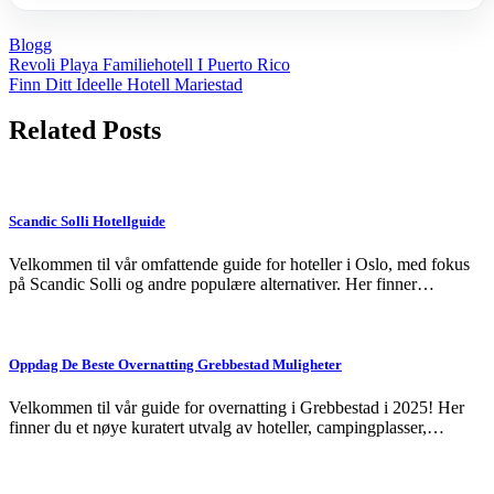
Blogg
Post
Revoli Playa Familiehotell I Puerto Rico
Finn Ditt Ideelle Hotell Mariestad
navigation
Related Posts
Scandic Solli Hotellguide
Velkommen til vår omfattende guide for hoteller i Oslo, med fokus
på Scandic Solli og andre populære alternativer. Her finner…
Oppdag De Beste Overnatting Grebbestad Muligheter
Velkommen til vår guide for overnatting i Grebbestad i 2025! Her
finner du et nøye kuratert utvalg av hoteller, campingplasser,…