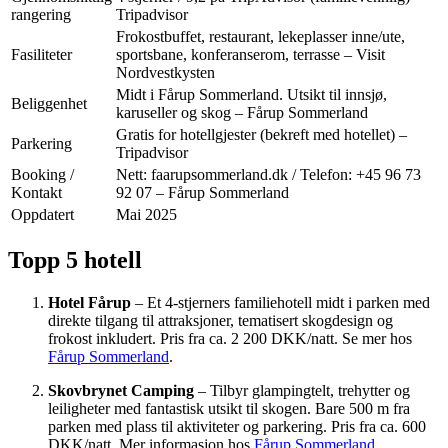
rangering
Tripadvisor
Frokostbuffet, restaurant, lekeplasser inne/ute,
Fasiliteter
sportsbane, konferanserom, terrasse – Visit
Nordvestkysten
Midt i Fårup Sommerland. Utsikt til innsjø,
Beliggenhet
karuseller og skog – Fårup Sommerland
Gratis for hotellgjester (bekreft med hotellet) –
Parkering
Tripadvisor
Booking /
Nett: faarupsommerland.dk / Telefon: +45 96 73
Kontakt
92 07 – Fårup Sommerland
Oppdatert
Mai 2025
Topp 5 hotell
Hotel Fårup
– Et 4-stjerners familiehotell midt i parken med
direkte tilgang til attraksjoner, tematisert skogdesign og
frokost inkludert. Pris fra ca. 2 200 DKK/natt. Se mer hos
Fårup Sommerland
.
Skovbrynet Camping
– Tilbyr glampingtelt, trehytter og
leiligheter med fantastisk utsikt til skogen. Bare 500 m fra
parken med plass til aktiviteter og parkering. Pris fra ca. 600
DKK/natt. Mer informasjon hos
Fårup Sommerland
.