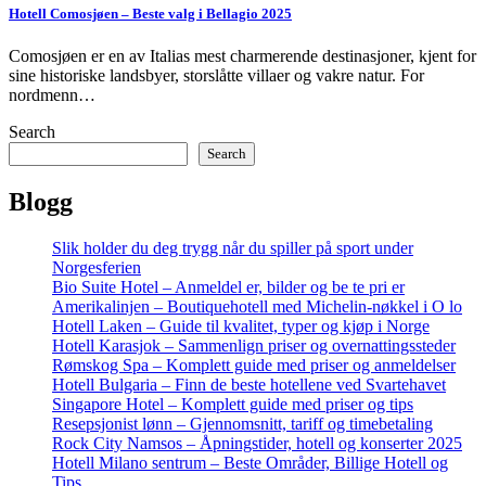
Hotell Comosjøen – Beste valg i Bellagio 2025
Comosjøen er en av Italias mest charmerende destinasjoner, kjent for
sine historiske landsbyer, storslåtte villaer og vakre natur. For
nordmenn…
Search
Search
Blogg
Slik holder du deg trygg når du spiller på sport under
Norgesferien
Bio Suite Hotel – Anmeldel er, bilder og be te pri er
Amerikalinjen – Boutiquehotell med Michelin-nøkkel i O lo
Hotell Laken – Guide til kvalitet, typer og kjøp i Norge
Hotell Karasjok – Sammenlign priser og overnattingssteder
Rømskog Spa – Komplett guide med priser og anmeldelser
Hotell Bulgaria – Finn de beste hotellene ved Svartehavet
Singapore Hotel – Komplett guide med priser og tips
Resepsjonist lønn – Gjennomsnitt, tariff og timebetaling
Rock City Namsos – Åpningstider, hotell og konserter 2025
Hotell Milano sentrum – Beste Områder, Billige Hotell og
Tips