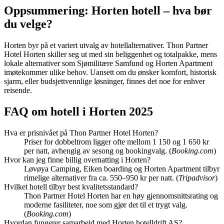
Oppsummering: Horten hotell – hva bør
du velge?
Horten byr på et variert utvalg av hotellalternativer. Thon Partner
Hotel Horten skiller seg ut med sin beliggenhet og totalpakke, mens
lokale alternativer som Sjømilitære Samfund og Horten Apartment
imøtekommer ulike behov. Uansett om du ønsker komfort, historisk
sjarm, eller budsjettvennlige løsninger, finnes det noe for enhver
reisende.
FAQ om hotell i Horten 2025
Hva er prisnivået på Thon Partner Hotel Horten?
Priser for dobbeltrom ligger ofte mellom 1 150 og 1 650 kr
per natt, avhengig av sesong og bookingvalg. (
Booking.com
)
Hvor kan jeg finne billig overnatting i Horten?
Løvøya Camping, Eiken boarding og Horten Apartment tilbyr
rimelige alternativer fra ca. 550–950 kr per natt. (
Tripadvisor
)
Hvilket hotell tilbyr best kvalitetsstandard?
Thon Partner Hotel Horten har en høy gjennomsnittsrating og
moderne fasiliteter, noe som gjør det til et trygt valg.
(
Booking.com
)
Hvordan fungerer samarbeid med Horten hotelldrift AS?