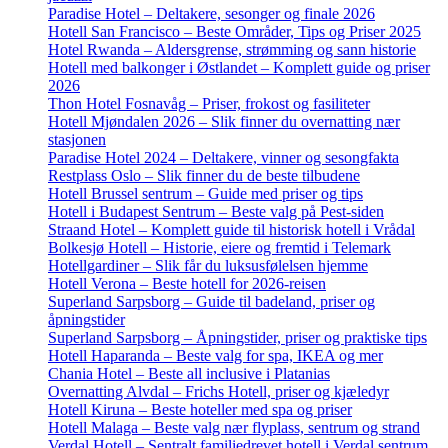
Paradise Hotel – Deltakere, sesonger og finale 2026
Hotell San Francisco – Beste Områder, Tips og Priser 2025
Hotel Rwanda – Aldersgrense, strømming og sann historie
Hotell med balkonger i Østlandet – Komplett guide og priser
2026
Thon Hotel Fosnavåg – Priser, frokost og fasiliteter
Hotell Mjøndalen 2026 – Slik finner du overnatting nær
stasjonen
Paradise Hotel 2024 – Deltakere, vinner og sesongfakta
Restplass Oslo – Slik finner du de beste tilbudene
Hotell Brussel sentrum – Guide med priser og tips
Hotell i Budapest Sentrum – Beste valg på Pest-siden
Straand Hotel – Komplett guide til historisk hotell i Vrådal
Bolkesjø Hotell – Historie, eiere og fremtid i Telemark
Hotellgardiner – Slik får du luksusfølelsen hjemme
Hotell Verona – Beste hotell for 2026-reisen
Superland Sarpsborg – Guide til badeland, priser og
åpningstider
Superland Sarpsborg – Åpningstider, priser og praktiske tips
Hotell Haparanda – Beste valg for spa, IKEA og mer
Chania Hotel – Beste all inclusive i Platanias
Overnatting Alvdal – Frichs Hotell, priser og kjæledyr
Hotell Kiruna – Beste hoteller med spa og priser
Hotell Malaga – Beste valg nær flyplass, sentrum og strand
Verdal Hotell – Sentralt familiedrevet hotell i Verdal sentrum