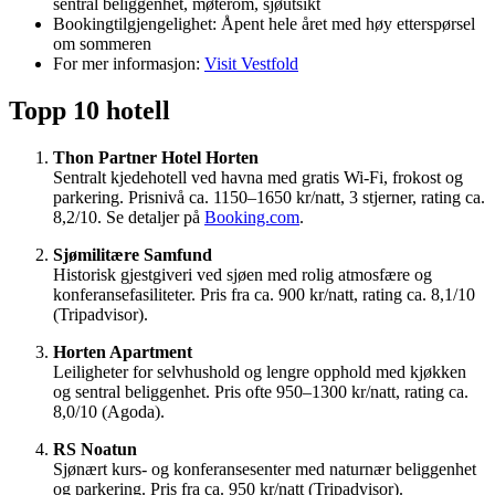
sentral beliggenhet, møterom, sjøutsikt
Bookingtilgjengelighet: Åpent hele året med høy etterspørsel
om sommeren
For mer informasjon:
Visit Vestfold
Topp 10 hotell
Thon Partner Hotel Horten
Sentralt kjedehotell ved havna med gratis Wi‑Fi, frokost og
parkering. Prisnivå ca. 1150–1650 kr/natt, 3 stjerner, rating ca.
8,2/10. Se detaljer på
Booking.com
.
Sjømilitære Samfund
Historisk gjestgiveri ved sjøen med rolig atmosfære og
konferansefasiliteter. Pris fra ca. 900 kr/natt, rating ca. 8,1/10
(Tripadvisor).
Horten Apartment
Leiligheter for selvhushold og lengre opphold med kjøkken
og sentral beliggenhet. Pris ofte 950–1300 kr/natt, rating ca.
8,0/10 (Agoda).
RS Noatun
Sjønært kurs- og konferansesenter med naturnær beliggenhet
og parkering. Pris fra ca. 950 kr/natt (Tripadvisor).