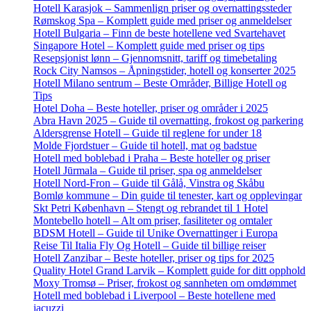
Hotell Karasjok – Sammenlign priser og overnattingssteder
Rømskog Spa – Komplett guide med priser og anmeldelser
Hotell Bulgaria – Finn de beste hotellene ved Svartehavet
Singapore Hotel – Komplett guide med priser og tips
Resepsjonist lønn – Gjennomsnitt, tariff og timebetaling
Rock City Namsos – Åpningstider, hotell og konserter 2025
Hotell Milano sentrum – Beste Områder, Billige Hotell og
Tips
Hotel Doha – Beste hoteller, priser og områder i 2025
Abra Havn 2025 – Guide til overnatting, frokost og parkering
Aldersgrense Hotell – Guide til reglene for under 18
Molde Fjordstuer – Guide til hotell, mat og badstue
Hotell med boblebad i Praha – Beste hoteller og priser
Hotell Jūrmala – Guide til priser, spa og anmeldelser
Hotell Nord-Fron – Guide til Gålå, Vinstra og Skåbu
Bomlø kommune – Din guide til tenester, kart og opplevingar
Skt Petri København – Stengt og rebrandet til 1 Hotel
Montebello hotell – Alt om priser, fasiliteter og omtaler
BDSM Hotell – Guide til Unike Overnattinger i Europa
Reise Til Italia Fly Og Hotell – Guide til billige reiser
Hotell Zanzibar – Beste hoteller, priser og tips for 2025
Quality Hotel Grand Larvik – Komplett guide for ditt opphold
Moxy Tromsø – Priser, frokost og sannheten om omdømmet
Hotell med boblebad i Liverpool – Beste hotellene med
jacuzzi