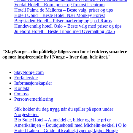
Verdal Hotell – Rom, priser og frokost i sentrum
Hotell Palma de Mallorca – Beste valg, priser og tips
Hotell Ubud – Beste Hotell Nær Monkey Forest
Bergstaden Hotell – Priser, parkering og spa i Røros
Hundevennlig hotell Oslo – Beste valg med priser og tips
Julebord Hotell – Beste Tilbud med Overnatting 2025
"StayNorge – din pålitelige følgesvenn for et enklere, smartere
og mer inspirerende liv i Norge – hver dag, hele året."
StayNorge.com
Forfatterside
Informasjonskapsler
Kontakt
Om oss
Personvernerklæring
Slik holder du deg trygg når du spiller på sport under
Norgesferien
Bio Suite Hotel – Anmeldel er, bilder og be te pri er
Amerikalinjen – Boutiquehotell med Michelin-nøkkel i O lo
Hotell Laken – Guide til kvalitet, typer og kjøp i Norge