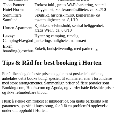
Thon Partner
Frokost inkl., gratis Wi‑Fi/parkering, sentral
Hotel Horten
beliggenhet, konferansefasiliteter, ca. 8,2/10
Sjømilitære
Sjøutsikt, historisk miljø, konferanse- og
Samfund
møtemuligheter, ca. 8,1/10
Kjøkken, selvhushold, sentral beliggenhet,
Horten Apartment
gratis Wi‑Fi, ca. 8,0/10
Løvøya
Hytter og camping, rimelig,
Camping/Havgård
parkeringsmuligheter, naturnært
Eiken
Enkelt, budsjettvennlig, med parkering
boarding/gjestehus
Tips & Råd for best booking i Horten
For å sikre deg de beste prisene og de mest ønskede hotellene,
anbefales det å booke tidlig, spesielt til sommeren eller i forbindelse
med store arrangementer. Sammenlign priser på flere portaler som
Booking.com, Hotels.com og Agoda, og vurder både fleksible priser
og ikke-refunderbare tilbud.
Husk å sjekke om frokost er inkludert og om gratis parkering kan
garanteres, spesielt i høysesong, for å få en problemfri opplevelse
under ditt opphold i Horten.