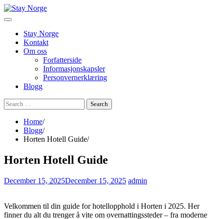
Skip
to
content
Stay Norge
Kontakt
Om oss
Forfatterside
Informasjonskapsler
Personvernerklæring
Blogg
Search
for:
Home
Blogg
Horten Hotell Guide
Horten Hotell Guide
December 15, 2025
December 15, 2025
admin
Velkommen til din guide for hotellopphold i Horten i 2025. Her
finner du alt du trenger å vite om overnattingssteder – fra moderne