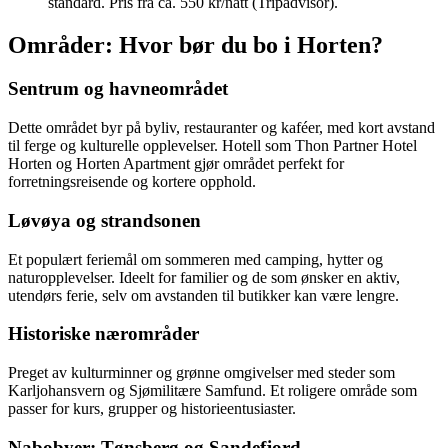
standard. Pris fra ca. 550 kr/natt (Tripadvisor).
Områder: Hvor bør du bo i Horten?
Sentrum og havneområdet
Dette området byr på byliv, restauranter og kaféer, med kort avstand
til ferge og kulturelle opplevelser. Hotell som Thon Partner Hotel
Horten og Horten Apartment gjør området perfekt for
forretningsreisende og kortere opphold.
Løvøya og strandsonen
Et populært feriemål om sommeren med camping, hytter og
naturopplevelser. Ideelt for familier og de som ønsker en aktiv,
utendørs ferie, selv om avstanden til butikker kan være lengre.
Historiske nærområder
Preget av kulturminner og grønne omgivelser med steder som
Karljohansvern og Sjømilitære Samfund. Et roligere område som
passer for kurs, grupper og historieentusiaster.
Nabobyer: Tønsberg og Sandefjord