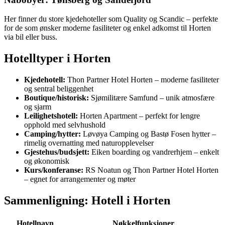
Her finner du store kjedehoteller som Quality og Scandic – perfekte
for de som ønsker moderne fasiliteter og enkel adkomst til Horten
via bil eller buss.
Hotelltyper i Horten
Kjedehotell:
Thon Partner Hotel Horten – moderne fasiliteter
og sentral beliggenhet
Boutique/historisk:
Sjømilitære Samfund – unik atmosfære
og sjarm
Leilighetshotell:
Horten Apartment – perfekt for lengre
opphold med selvhushold
Camping/hytter:
Løvøya Camping og Bastø Fosen hytter –
rimelig overnatting med naturopplevelser
Gjestehus/budsjett:
Eiken boarding og vandrerhjem – enkelt
og økonomisk
Kurs/konferanse:
RS Noatun og Thon Partner Hotel Horten
– egnet for arrangementer og møter
Sammenligning: Hotell i Horten
Hotellnavn
Nøkkelfunksjoner