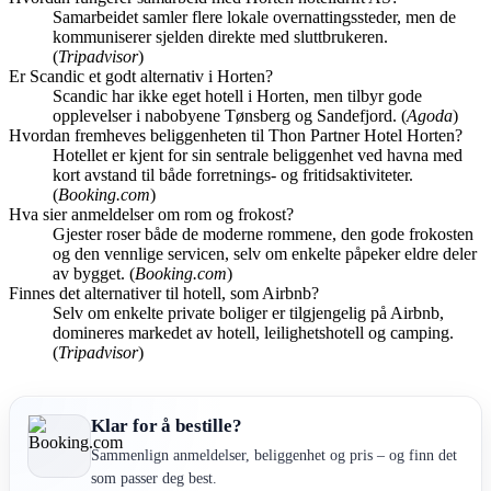
Samarbeidet samler flere lokale overnattingssteder, men de
kommuniserer sjelden direkte med sluttbrukeren.
(
Tripadvisor
)
Er Scandic et godt alternativ i Horten?
Scandic har ikke eget hotell i Horten, men tilbyr gode
opplevelser i nabobyene Tønsberg og Sandefjord. (
Agoda
)
Hvordan fremheves beliggenheten til Thon Partner Hotel Horten?
Hotellet er kjent for sin sentrale beliggenhet ved havna med
kort avstand til både forretnings- og fritidsaktiviteter.
(
Booking.com
)
Hva sier anmeldelser om rom og frokost?
Gjester roser både de moderne rommene, den gode frokosten
og den vennlige servicen, selv om enkelte påpeker eldre deler
av bygget. (
Booking.com
)
Finnes det alternativer til hotell, som Airbnb?
Selv om enkelte private boliger er tilgjengelig på Airbnb,
domineres markedet av hotell, leilighetshotell og camping.
(
Tripadvisor
)
Klar for å bestille?
Sammenlign anmeldelser, beliggenhet og pris – og finn det
som passer deg best.