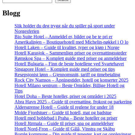
Blogg
Slik holder du deg trygg når du spiller på sport under
Norgesferien
Bio Suite Hotel – Anmeldel er, bilder og be te pri er
Amerikalinjen – Boutiquehotell med Michelin-nøkkel i O lo
Hotell Laken – Guide til kvalitet, typer og kjøp i Norge
Hotell Karasjok – Sammenlign priser og overnattingssteder
Rømskog Spa – Komplett guide med priser og anmeldelser
Hotell Bulgaria – Finn de beste hotellene ved Svartehavet
Singapore Hotel – Komplett guide med priser og tips
Resepsjonist lønn – Gjennomsnitt, tariff og timebetaling
Rock City Namsos – Åpningstider, hotell og konserter 2025
Hotell Milano sentrum – Beste Områder, Billige Hotell og
Tips
Hotel Doha – Beste hoteller, priser og områder i 2025
Abra Havn 2025 – Guide til overnatting, frokost og parkering
Aldersgrense Hotell – Guide til reglene for under 18
Molde Fjordstuer – Guide til hotell, mat og badstue
Hotell med boblebad i Praha – Beste hoteller og priser
Hotell Jūrmala – Guide til priser, spa og anmeldelser
Hotell Nord-Fron – Guide til Gålå, Vinstra og Skåbu
Bomlø kommune – Din guide til tenester, kart og opplevingar