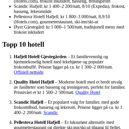
(Hotels.com), frokost inkludert, basseng, treningsrom
Scandic Hafjell: kr 1 400–2 200/natt, 8/10 (Expedia), frokost,
basseng, lekeområde
Pellestova Hotell Hafjell: kr 1 800–3 000/natt, 8,9/10
(Hotels.com), gourmetrestaurant, ski-inn/ski-ut
Øyer Gjestegård: kr 1 000–1 500/natt, tradisjonell meny med
frokost inkludert
Topp 10 hotell
Hafjell Hotell Gjestegården
– Et familievennlig og
hjemmekoselig hotell med lekehjørne og populær
frokostbuffé. Prisene ligger på ca. kr 1 300–2 000/natt.
Offisiell nettside
Quality Hotel Hafjell
– Moderne hotell med et bredt utvalg
av fasiliteter som basseng og treningsrom, perfekt for familier.
Prisnivået er kr 1 500–2 500/natt.
Quality Hotel
Scandic Hafjell
– Et populært valg for familier, med gode
frokosttilbud, basseng og lekerom. Prisene ligger på ca. kr 1
400–2 200/natt.
Scandic
Pellestova Hotell Hafjell
– Et luksuriøst alternativ med
gourmetrestaurant og direkte ski-inn/ski-ut tilgang til fjellet.