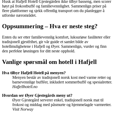
Husk at Hafjell Hotell Gjestegården ikke tilbyr basseng, men scorer
høyt på frokostbuffé og familievennlighet. Sammenlign priser på
flere plattformer og sjekk offentlig transport om du planlegger å
utforske nærområdet.
Oppsummering – Hva er neste steg?
Enten du ser etter familievennlig komfort, luksuriøse fasiliteter eller
tradisjonell gjestfrihet, gir vår guide et samlet bilde av
hotellmulighetene i Hafjell og Øyer. Sammenlign, vurder og finn
den perfekte løsningen for ditt neste opphold.
Vanlige spørsmål om hotell i Hafjell
Hva tilbyr Hafjell Hotell på menyen?
Menyen består av tradisjonell norsk kost med varme retter og
barnevennlige bufféer, inkludert sommerbuffé og spesialretter.
Hafjellhotell.no
Hvordan ser Øyer Gjestegårds meny ut?
Øyer Gjestegård serverer enkel, tradisjonell norsk mat til
frokost og middag med påsmurte og hjemmelagde varmretter.
Visit Norway