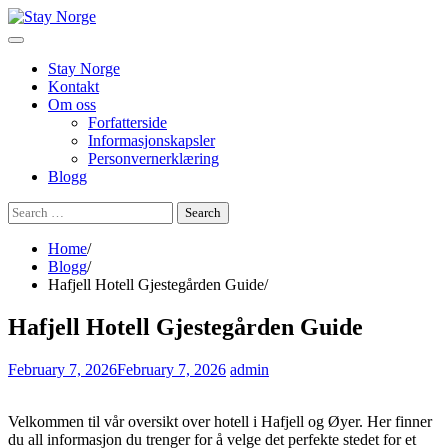
Skip
to
content
Stay Norge
Kontakt
Om oss
Forfatterside
Informasjonskapsler
Personvernerklæring
Blogg
Search
for:
Home
Blogg
Hafjell Hotell Gjestegården Guide
Hafjell Hotell Gjestegården Guide
February 7, 2026
February 7, 2026
admin
Velkommen til vår oversikt over hotell i Hafjell og Øyer. Her finner
du all informasjon du trenger for å velge det perfekte stedet for et