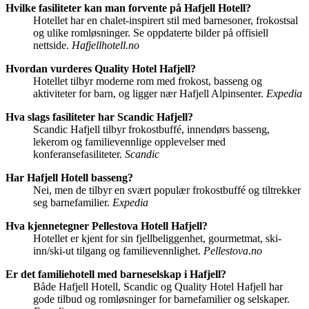
Hvilke fasiliteter kan man forvente på Hafjell Hotell?
Hotellet har en chalet-inspirert stil med barnesoner, frokostsal
og ulike romløsninger. Se oppdaterte bilder på offisiell
nettside.
Hafjellhotell.no
Hvordan vurderes Quality Hotel Hafjell?
Hotellet tilbyr moderne rom med frokost, basseng og
aktiviteter for barn, og ligger nær Hafjell Alpinsenter.
Expedia
Hva slags fasiliteter har Scandic Hafjell?
Scandic Hafjell tilbyr frokostbuffé, innendørs basseng,
lekerom og familievennlige opplevelser med
konferansefasiliteter.
Scandic
Har Hafjell Hotell basseng?
Nei, men de tilbyr en svært populær frokostbuffé og tiltrekker
seg barnefamilier.
Expedia
Hva kjennetegner Pellestova Hotell Hafjell?
Hotellet er kjent for sin fjellbeliggenhet, gourmetmat, ski-
inn/ski-ut tilgang og familievennlighet.
Pellestova.no
Er det familiehotell med barneselskap i Hafjell?
Både Hafjell Hotell, Scandic og Quality Hotel Hafjell har
gode tilbud og romløsninger for barnefamilier og selskaper.