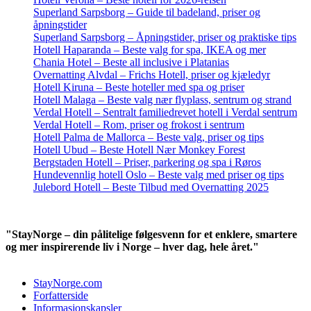
Superland Sarpsborg – Guide til badeland, priser og
åpningstider
Superland Sarpsborg – Åpningstider, priser og praktiske tips
Hotell Haparanda – Beste valg for spa, IKEA og mer
Chania Hotel – Beste all inclusive i Platanias
Overnatting Alvdal – Frichs Hotell, priser og kjæledyr
Hotell Kiruna – Beste hoteller med spa og priser
Hotell Malaga – Beste valg nær flyplass, sentrum og strand
Verdal Hotell – Sentralt familiedrevet hotell i Verdal sentrum
Verdal Hotell – Rom, priser og frokost i sentrum
Hotell Palma de Mallorca – Beste valg, priser og tips
Hotell Ubud – Beste Hotell Nær Monkey Forest
Bergstaden Hotell – Priser, parkering og spa i Røros
Hundevennlig hotell Oslo – Beste valg med priser og tips
Julebord Hotell – Beste Tilbud med Overnatting 2025
"StayNorge – din pålitelige følgesvenn for et enklere, smartere
og mer inspirerende liv i Norge – hver dag, hele året."
StayNorge.com
Forfatterside
Informasjonskapsler