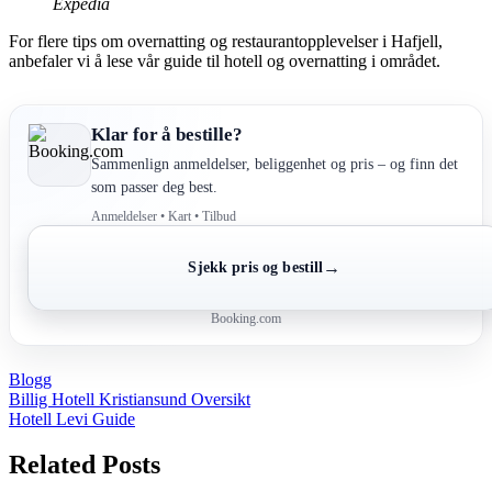
Expedia
For flere tips om overnatting og restaurantopplevelser i Hafjell,
anbefaler vi å lese vår guide til hotell og overnatting i området.
Klar for å bestille?
Sammenlign anmeldelser, beliggenhet og pris – og finn det
som passer deg best.
Anmeldelser • Kart • Tilbud
→
Sjekk pris og bestill
Booking.com
Blogg
Post
Billig Hotell Kristiansund Oversikt
Hotell Levi Guide
navigation
Related Posts