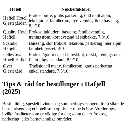
Hotell
Nøkkelfaktorer
Frokostbuffé, gratis parkering, 650 m til alpin,
Hafjell Hotell
lekehjørne, familierom, dyrevennlig, ikke basseng,
Gjestegården
8,2/10
Quality Hotel
Frokost inkludert, basseng, familievennlig,
Hafjell
treningsrom, kort avstand til skibakke, 7,8/10
Scandic
Basseng, stor frokost, lekerom, parkering, nær alpin,
Hafjell
familietilpasset, 8/10
Pellestova
Frokost/gourmet, ski-inn/ski-ut, turski, treningsrom,
Hotell Hafjell
fjellro, høy standard, 8,9/10
Øyer
Tradisjonell meny, familierom, gratis parkering,
Gjestegård
enkel standard, 7,5/10
Tips & råd for bestillinger i Hafjell
(2025)
Bestill tidlig, spesielt i vinter- og sommerhøysesongen, for å sikre de
beste prisene og et hotell som oppfyller dine behov. Vurder nøye
hvilke fasiliteter som er viktige for deg – om det er frokost,
parkering, eller barnevennlige områder.