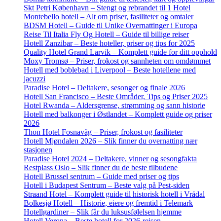
Skt Petri København – Stengt og rebrandet til 1 Hotel
Montebello hotell – Alt om priser, fasiliteter og omtaler
BDSM Hotell – Guide til Unike Overnattinger i Europa
Reise Til Italia Fly Og Hotell – Guide til billige reiser
Hotell Zanzibar – Beste hoteller, priser og tips for 2025
Quality Hotel Grand Larvik – Komplett guide for ditt opphold
Moxy Tromsø – Priser, frokost og sannheten om omdømmet
Hotell med boblebad i Liverpool – Beste hotellene med
jacuzzi
Paradise Hotel – Deltakere, sesonger og finale 2026
Hotell San Francisco – Beste Områder, Tips og Priser 2025
Hotel Rwanda – Aldersgrense, strømming og sann historie
Hotell med balkonger i Østlandet – Komplett guide og priser
2026
Thon Hotel Fosnavåg – Priser, frokost og fasiliteter
Hotell Mjøndalen 2026 – Slik finner du overnatting nær
stasjonen
Paradise Hotel 2024 – Deltakere, vinner og sesongfakta
Restplass Oslo – Slik finner du de beste tilbudene
Hotell Brussel sentrum – Guide med priser og tips
Hotell i Budapest Sentrum – Beste valg på Pest-siden
Straand Hotel – Komplett guide til historisk hotell i Vrådal
Bolkesjø Hotell – Historie, eiere og fremtid i Telemark
Hotellgardiner – Slik får du luksusfølelsen hjemme
Hotell Verona – Beste hotell for 2026-reisen