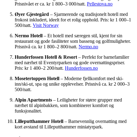
Prisnivået er ca. kr 1 800–3 000/natt.
Pellestova.no
Øyer Gjestegård
– Sjarmerende og tradisjonelt hotell med
frokost inkludert, ideelt for et rolig opphold. Pris: kr 1 000–1
500/natt.
Visit Norway
Nermo Hotell
– Et hotell med særegen stil, kjent for sin
restaurant og gode fasiliteter som basseng og golfmuligheter.
Prisnivå ca. kr 1 800–2 800/natt.
Nermo.no
Hunderfossen Hotell & Resort
– Perfekt for barnefamilier
med nærhet til Eventyrparken og gode overnattingspriser.
Pris: kr 1 400–2 200/natt.
Hunderfossen.no
Mosetertoppen Hotell
– Moderne fjellkomfort med ski-
inn/ski-ut, spa og unike opplevelser. Prisnivå ca. kr 2 000–3
500/natt.
Alpin Apartments
– Leiligheter for større grupper med
nærhet til alpinbakken, som kombinerer komfort og
funksjonalitet.
Lilleputthammer Hotell
– Barnevennlig overnatting med
kort avstand til Lilleputthammer miniatyrpark.