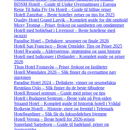
BDSM Hotell – Guide til Unike Overnattinger i Europa
Reise Til Italia Fly Og Hotell – Guide til billige reiser
Hotell Zanzibar – Beste hoteller, priser og tips for 2025
Quality Hotel Grand Larvik – Komplett guide for ditt opphold
Moxy Tromsø – Priser, frokost og sannheten om omdømmet
Hotell med boblebad i Liverpool – Beste hotellene med
jacuzzi
Paradise Hotel – Deltakere, sesonger og finale 2026
Hotell San Francisco – Beste Områder, Tips og Priser 2025
Hotel Rwanda – Aldersgrense, strømming og sann historie
Hotell med balkonger i Østlandet – Komplett guide og priser
2026
Thon Hotel Fosnavåg – Priser, frokost og fasiliteter
Hotell Mjøndalen 2026 – Slik finner du overnatting nær
stasjonen
Paradise Hotel 2024 – Deltakere, vinner og sesongfakta
Restplass Oslo – Slik finner du de beste tilbudene
Hotell Brussel sentrum – Guide med priser og tips
Hotell i Budapest Sentrum – Beste valg på Pest-siden
Straand Hotel – Komplett guide til historisk hotell i Vrådal
Bolkesjø Hotell – Historie, eiere og fremtid i Telemark
Hotellgardiner – Slik får du luksusfølelsen hjemme
Hotell Verona – Beste hotell for 2026-reisen
Superland Sarpsborg – Guide til badeland, priser og
åpningstider