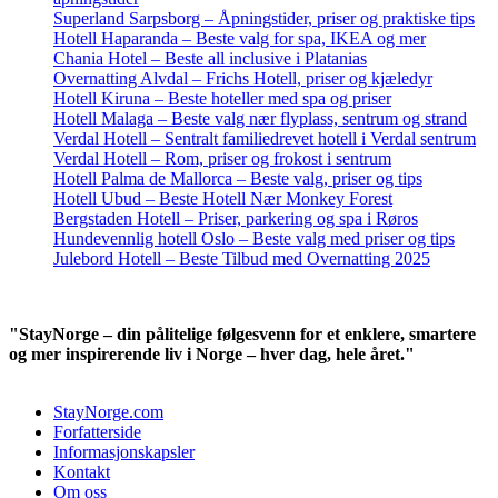
Superland Sarpsborg – Åpningstider, priser og praktiske tips
Hotell Haparanda – Beste valg for spa, IKEA og mer
Chania Hotel – Beste all inclusive i Platanias
Overnatting Alvdal – Frichs Hotell, priser og kjæledyr
Hotell Kiruna – Beste hoteller med spa og priser
Hotell Malaga – Beste valg nær flyplass, sentrum og strand
Verdal Hotell – Sentralt familiedrevet hotell i Verdal sentrum
Verdal Hotell – Rom, priser og frokost i sentrum
Hotell Palma de Mallorca – Beste valg, priser og tips
Hotell Ubud – Beste Hotell Nær Monkey Forest
Bergstaden Hotell – Priser, parkering og spa i Røros
Hundevennlig hotell Oslo – Beste valg med priser og tips
Julebord Hotell – Beste Tilbud med Overnatting 2025
"StayNorge – din pålitelige følgesvenn for et enklere, smartere
og mer inspirerende liv i Norge – hver dag, hele året."
StayNorge.com
Forfatterside
Informasjonskapsler
Kontakt
Om oss