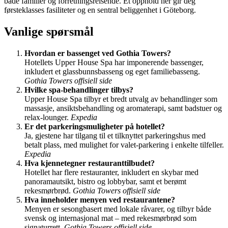
både familier og forretningsreisende. Et opphold her gir deg
førsteklasses fasiliteter og en sentral beliggenhet i Göteborg.
Vanlige spørsmål
Hvordan er bassenget ved Gothia Towers?
Hotellets Upper House Spa har imponerende bassenger,
inkludert et glassbunnsbasseng og eget familiebasseng.
Gothia Towers offisiell side
Hvilke spa-behandlinger tilbys?
Upper House Spa tilbyr et bredt utvalg av behandlinger som
massasje, ansiktsbehandling og aromaterapi, samt badstuer og
relax-lounger.
Expedia
Er det parkeringsmuligheter på hotellet?
Ja, gjestene har tilgang til et tilknyttet parkeringshus med
betalt plass, med mulighet for valet-parkering i enkelte tilfeller.
Expedia
Hva kjennetegner restauranttilbudet?
Hotellet har flere restauranter, inkludert en skybar med
panoramautsikt, bistro og lobbybar, samt et berømt
rekesmørbrød.
Gothia Towers offisiell side
Hva inneholder menyen ved restaurantene?
Menyen er sesongbasert med lokale råvarer, og tilbyr både
svensk og internasjonal mat – med rekesmørbrød som
signaturrett.
Gothia Towers offisiell side