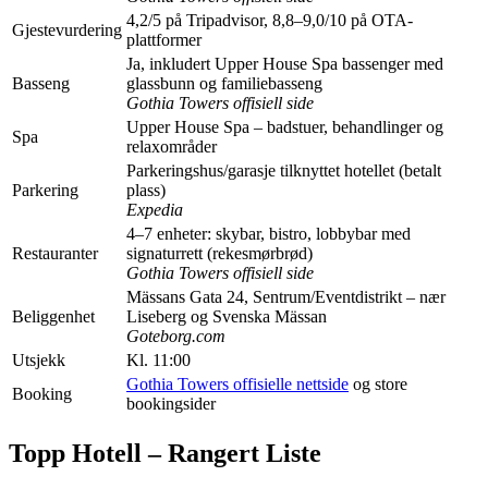
4,2/5 på Tripadvisor, 8,8–9,0/10 på OTA-
Gjestevurdering
plattformer
Ja, inkludert Upper House Spa bassenger med
Basseng
glassbunn og familiebasseng
Gothia Towers offisiell side
Upper House Spa – badstuer, behandlinger og
Spa
relaxområder
Parkeringshus/garasje tilknyttet hotellet (betalt
Parkering
plass)
Expedia
4–7 enheter: skybar, bistro, lobbybar med
Restauranter
signaturrett (rekesmørbrød)
Gothia Towers offisiell side
Mässans Gata 24, Sentrum/Eventdistrikt – nær
Beliggenhet
Liseberg og Svenska Mässan
Goteborg.com
Utsjekk
Kl. 11:00
Gothia Towers offisielle nettside
og store
Booking
bookingsider
Topp Hotell – Rangert Liste