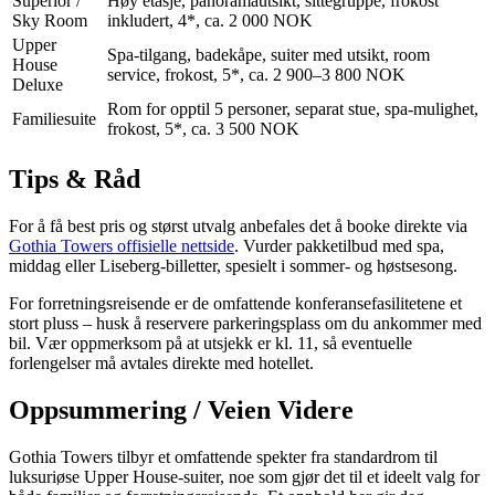
Superior /
Høy etasje, panoramautsikt, sittegruppe, frokost
Sky Room
inkludert, 4*, ca. 2 000 NOK
Upper
Spa-tilgang, badekåpe, suiter med utsikt, room
House
service, frokost, 5*, ca. 2 900–3 800 NOK
Deluxe
Rom for opptil 5 personer, separat stue, spa-mulighet,
Familiesuite
frokost, 5*, ca. 3 500 NOK
Tips & Råd
For å få best pris og størst utvalg anbefales det å booke direkte via
Gothia Towers offisielle nettside
. Vurder pakketilbud med spa,
middag eller Liseberg-billetter, spesielt i sommer- og høstsesong.
For forretningsreisende er de omfattende konferansefasilitetene et
stort pluss – husk å reservere parkeringsplass om du ankommer med
bil. Vær oppmerksom på at utsjekk er kl. 11, så eventuelle
forlengelser må avtales direkte med hotellet.
Oppsummering / Veien Videre
Gothia Towers tilbyr et omfattende spekter fra standardrom til
luksuriøse Upper House-suiter, noe som gjør det til et ideelt valg for