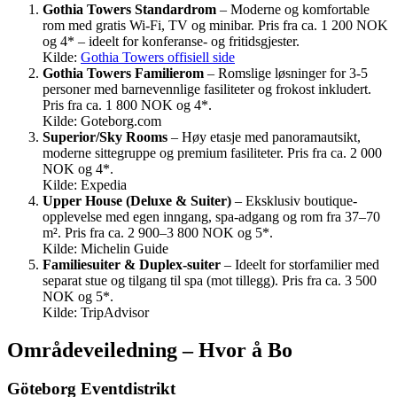
Gothia Towers Standardrom
– Moderne og komfortable
rom med gratis Wi‑Fi, TV og minibar. Pris fra ca. 1 200 NOK
og 4* – ideelt for konferanse- og fritidsgjester.
Kilde:
Gothia Towers offisiell side
Gothia Towers Familierom
– Romslige løsninger for 3-5
personer med barnevennlige fasiliteter og frokost inkludert.
Pris fra ca. 1 800 NOK og 4*.
Kilde: Goteborg.com
Superior/Sky Rooms
– Høy etasje med panoramautsikt,
moderne sittegruppe og premium fasiliteter. Pris fra ca. 2 000
NOK og 4*.
Kilde: Expedia
Upper House (Deluxe & Suiter)
– Eksklusiv boutique-
opplevelse med egen inngang, spa-adgang og rom fra 37–70
m². Pris fra ca. 2 900–3 800 NOK og 5*.
Kilde: Michelin Guide
Familiesuiter & Duplex-suiter
– Ideelt for storfamilier med
separat stue og tilgang til spa (mot tillegg). Pris fra ca. 3 500
NOK og 5*.
Kilde: TripAdvisor
Områdeveiledning – Hvor å Bo
Göteborg Eventdistrikt