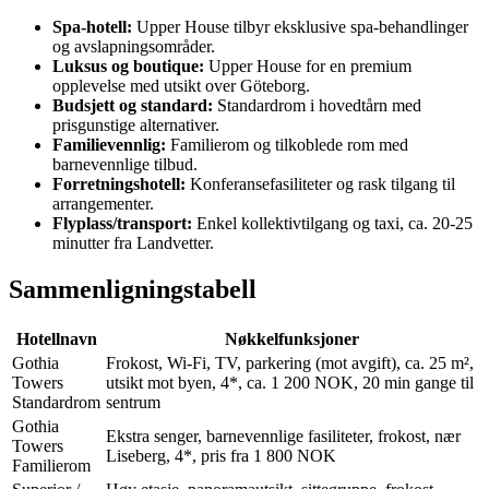
Spa-hotell:
Upper House tilbyr eksklusive spa-behandlinger
og avslapningsområder.
Luksus og boutique:
Upper House for en premium
opplevelse med utsikt over Göteborg.
Budsjett og standard:
Standardrom i hovedtårn med
prisgunstige alternativer.
Familievennlig:
Familierom og tilkoblede rom med
barnevennlige tilbud.
Forretningshotell:
Konferansefasiliteter og rask tilgang til
arrangementer.
Flyplass/transport:
Enkel kollektivtilgang og taxi, ca. 20-25
minutter fra Landvetter.
Sammenligningstabell
Hotellnavn
Nøkkelfunksjoner
Gothia
Frokost, Wi‑Fi, TV, parkering (mot avgift), ca. 25 m²,
Towers
utsikt mot byen, 4*, ca. 1 200 NOK, 20 min gange til
Standardrom
sentrum
Gothia
Ekstra senger, barnevennlige fasiliteter, frokost, nær
Towers
Liseberg, 4*, pris fra 1 800 NOK
Familierom