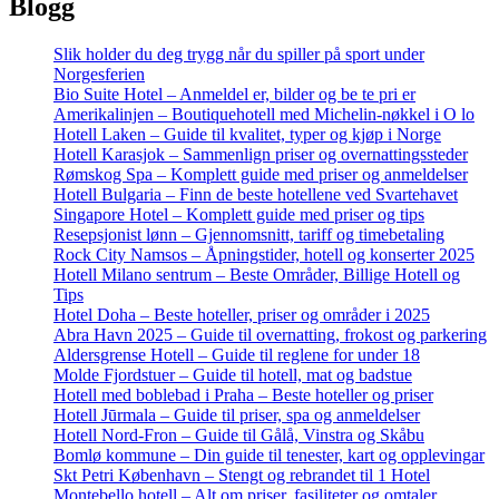
Blogg
Slik holder du deg trygg når du spiller på sport under
Norgesferien
Bio Suite Hotel – Anmeldel er, bilder og be te pri er
Amerikalinjen – Boutiquehotell med Michelin-nøkkel i O lo
Hotell Laken – Guide til kvalitet, typer og kjøp i Norge
Hotell Karasjok – Sammenlign priser og overnattingssteder
Rømskog Spa – Komplett guide med priser og anmeldelser
Hotell Bulgaria – Finn de beste hotellene ved Svartehavet
Singapore Hotel – Komplett guide med priser og tips
Resepsjonist lønn – Gjennomsnitt, tariff og timebetaling
Rock City Namsos – Åpningstider, hotell og konserter 2025
Hotell Milano sentrum – Beste Områder, Billige Hotell og
Tips
Hotel Doha – Beste hoteller, priser og områder i 2025
Abra Havn 2025 – Guide til overnatting, frokost og parkering
Aldersgrense Hotell – Guide til reglene for under 18
Molde Fjordstuer – Guide til hotell, mat og badstue
Hotell med boblebad i Praha – Beste hoteller og priser
Hotell Jūrmala – Guide til priser, spa og anmeldelser
Hotell Nord-Fron – Guide til Gålå, Vinstra og Skåbu
Bomlø kommune – Din guide til tenester, kart og opplevingar
Skt Petri København – Stengt og rebrandet til 1 Hotel
Montebello hotell – Alt om priser, fasiliteter og omtaler