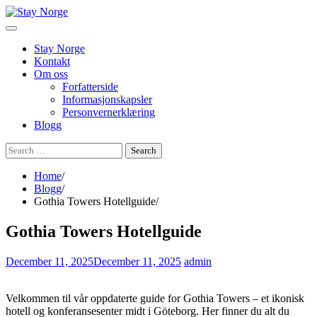
Skip
to
content
Stay Norge
Kontakt
Om oss
Forfatterside
Informasjonskapsler
Personvernerklæring
Blogg
Search
for:
Home
Blogg
Gothia Towers Hotellguide
Gothia Towers Hotellguide
December 11, 2025
December 11, 2025
admin
Velkommen til vår oppdaterte guide for Gothia Towers – et ikonisk
hotell og konferansesenter midt i Göteborg. Her finner du alt du