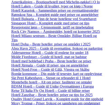
Amerikalinjen – Boutiquehotell med Michelin-nøkkel i O lo
Hotell Laken – Guide til kvalitet, typer og kjøp i Norge
Hotell Karasjok – Sammenlign priser og overnattingssteder
Rømskog Spa – Komplett guide med priser og anmeldelser
Hotell Bulgaria – Finn de beste hotellene ved Svartehavet
Singapore Hotel – Komplett guide med priser og tips
Resepsjonist lønn – Gjennomsnitt, tariff og timebetaling
Rock City Namsos – Åpningstider, hotell og konserter 2025
Hotell Milano sentrum – Beste Områder, Billige Hotell og
Tips
Hotel Doha – Beste hoteller, priser og områder i 2025
Abra Havn 2025 – Guide til overnatting, frokost og parkering
Aldersgrense Hotell – Guide til reglene for under 18
Molde Fjordstuer – Guide til hotell, mat og badstue
Hotell med boblebad i Praha – Beste hoteller og priser
Hotell Jūrmala – Guide til priser, spa og anmeldelser
Hotell Nord-Fron – Guide til Gålå, Vinstra og Skåbu
Bomlø kommune – Din guide til tenester, kart og opplevingar
Skt Petri København – Stengt og rebrandet til 1 Hotel
Montebello hotell – Alt om priser, fasiliteter og omtaler
BDSM Hotell – Guide til Unike Overnattinger i Europa
Reise Til Italia Fly Og Hotell – Guide til billige reiser
Hotell Zanzibar – Beste hoteller, priser og tips for 2025
Quality Hotel Grand Larvik – Komplett guide for ditt opphold
Moxy Tromsø – Priser, frokost og sannheten om omdømmet