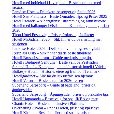
Hotell med boblebad i Liverpool – Beste hotellene med
jacuzzi
Paradise Hotel – Deltakere, sesonger og finale 2026
Hotell San Francisco – Beste Områder, Tips og Priser 2025
Hotel Rwanda – Aldersgrense, strømming og sann historie
Hotell med balkonger i Østlandet – Komplett guide og priser
2026
Thon Hotel Fosnavåg – Priser, frokost og fasiliteter
Hotell Mjøndalen 2026 – Slik finner du overnatting nær
stasjonen
Paradise Hotel 2024 – Deltakere, vinner og sesongfakta
Restplass Oslo – Slik finner du de beste tilbudene
Hotell Brussel sentrum – Guide med priser og tips
Hotell i Budapest Sentrum – Beste valg på Pest-siden
Straand Hotel – Komplett guide til historisk hotell i Vrådal
Bolkesjø Hotell – Historie, eiere og fremtid i Telemark
Hotellgardiner – Slik får du luksusfølelsen hjemme
Hotell Verona – Beste hotell for 2026-reisen
Superland Sarpsborg – Guide til badeland, priser og
åpningstider
Superland Sarpsborg – Åpningstider, priser og praktiske tips
Hotell Haparanda – Beste valg for spa, IKEA og mer
Chania Hotel – Beste all inclusive i Platanias
Overnatting Alvdal – Frichs Hotell, priser og kjæledyr
Hotell Kiruna – Beste hoteller med spa og priser