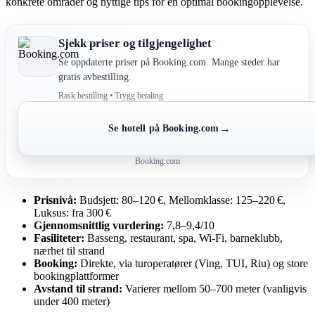
konkrete områder og nyttige tips for en optimal bookingopplevelse.
Sjekk priser og tilgjengelighet
Se oppdaterte priser på Booking.com. Mange steder har
gratis avbestilling.
Rask bestilling • Trygg betaling
→
Se hotell på Booking.com
Booking.com
Prisnivå:
Budsjett: 80–120 €, Mellomklasse: 125–220 €,
Luksus: fra 300 €
Gjennomsnittlig vurdering:
7,8–9,4/10
Fasiliteter:
Basseng, restaurant, spa, Wi-Fi, barneklubb,
nærhet til strand
Booking:
Direkte, via turoperatører (Ving, TUI, Riu) og store
bookingplattformer
Avstand til strand:
Varierer mellom 50–700 meter (vanligvis
under 400 meter)