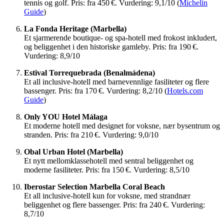
tennis og golf. Pris: fra 450 €. Vurdering: 9,1/10 (
Michelin
Guide
)
La Fonda Heritage (Marbella)
Et sjarmerende boutique- og spa-hotell med frokost inkludert,
og beliggenhet i den historiske gamleby. Pris: fra 190 €.
Vurdering: 8,9/10
Estival Torrequebrada (Benalmádena)
Et all inclusive-hotell med barnevennlige fasiliteter og flere
bassenger. Pris: fra 170 €. Vurdering: 8,2/10 (
Hotels.com
Guide
)
Only YOU Hotel Málaga
Et moderne hotell med designet for voksne, nær bysentrum og
stranden. Pris: fra 210 €. Vurdering: 9,0/10
Obal Urban Hotel (Marbella)
Et nytt mellomklassehotell med sentral beliggenhet og
moderne fasiliteter. Pris: fra 150 €. Vurdering: 8,5/10
Iberostar Selection Marbella Coral Beach
Et all inclusive-hotell kun for voksne, med strandnær
beliggenhet og flere bassenger. Pris: fra 240 €. Vurdering:
8,7/10