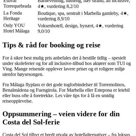
Estival
Barnevennlig, basseng, nær strand, all inclusive,
Torrequebrada
4★, vurdering 8,2/10
La Fonda
Boutique, spa, sentralt i Marbella gamleby, 4★,
Heritage
vurdering 8,9/10
Only YOU
Voksenhotell, design, bynært, 4★, vurdering
Hotel Málaga
9,0/10
Tips & råd for booking og reise
For å sikre best mulig pris anbefales det å bestille tidlig – spesielt
under skoleferier og for all inclusive-tilbud hos aktører som TUI og
Ving. Mange reisende opplever lavere priser og et roligere miljø
utenfor høysesongen.
Fra Málaga flyplass er det gode togforbindelser til Torremolinos,
Benalmádena og Fuengirola. For Marbella eller Estepona er leiebil
eller buss ofte å foretrekke. Les våre tips for å få en smidig
reiseopplevelse.
Oppsummering – veien videre for din
Costa del Sol-ferie
Costa del Sol tilbyr et bredt utvalg av hotellalternativer – fra luksus