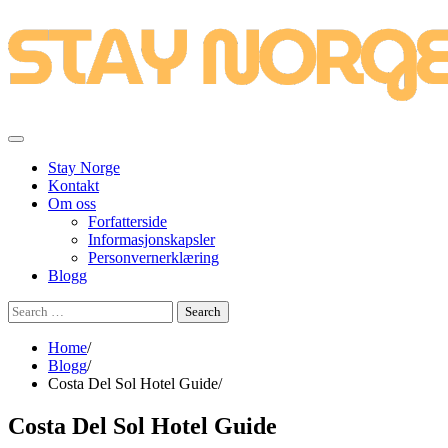
Skip
to
content
Stay Norge
Kontakt
Om oss
Forfatterside
Informasjonskapsler
Personvernerklæring
Blogg
Search
for:
Home
Blogg
Costa Del Sol Hotel Guide
Costa Del Sol Hotel Guide