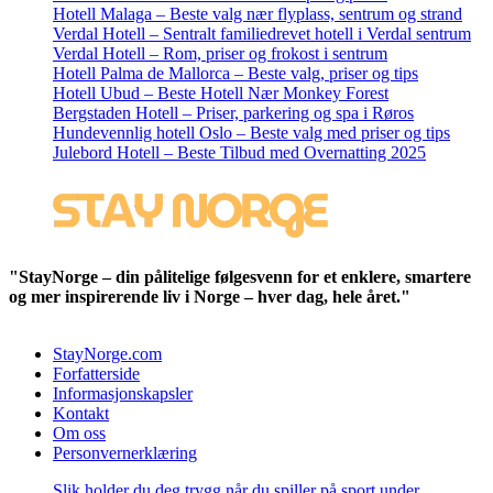
Hotell Malaga – Beste valg nær flyplass, sentrum og strand
Verdal Hotell – Sentralt familiedrevet hotell i Verdal sentrum
Verdal Hotell – Rom, priser og frokost i sentrum
Hotell Palma de Mallorca – Beste valg, priser og tips
Hotell Ubud – Beste Hotell Nær Monkey Forest
Bergstaden Hotell – Priser, parkering og spa i Røros
Hundevennlig hotell Oslo – Beste valg med priser og tips
Julebord Hotell – Beste Tilbud med Overnatting 2025
"StayNorge – din pålitelige følgesvenn for et enklere, smartere
og mer inspirerende liv i Norge – hver dag, hele året."
StayNorge.com
Forfatterside
Informasjonskapsler
Kontakt
Om oss
Personvernerklæring
Slik holder du deg trygg når du spiller på sport under