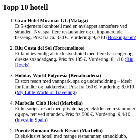
Topp 10 hotell
Gran Hotel Miramar GL (Málaga)
Et 5-stjerners ikonhotell med en avslappet atmosfære ved
stranden. Nyt spa, flere restauranter og et imponerende
basseng. Pris: fra ca. 330 €. Vurdering: 9,2/10 (
Booking.com
)
Riu Costa del Sol (Torremolinos)
Et familievennlig all inclusive-hotell med flere bassenger og
direkte strandadgang. Pris: fra 185 €. Vurdering: 8,1/10 (
Riu
Hotels
)
Holiday World Polynesia (Benalmádena)
Et stort resort med vannpark, spa og underholdning – ideelt
for familier og pakkereiser. Pris: fra 160 €. Vurdering: 8,0/10
(
My Little World of Travelling
)
Marbella Club Hotel (Marbella)
Et luksuriøst resort med private hager, eksklusive restauranter
og spa, rett ved stranden. Pris: fra 500 €. Vurdering: 9,4/10
(
Invest in Spain
)
Puente Romano Beach Resort (Marbella)
Et eksklusivt hotell med mange restauranter, strandklubb,