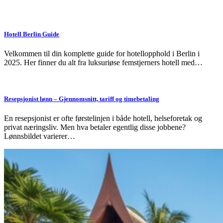
Hotell Berlin Guide
Velkommen til din komplette guide for hotellopphold i Berlin i
2025. Her finner du alt fra luksuriøse femstjerners hotell med…
Resepsjonist lønn – Gjennomsnitt, tariff og timebetaling
En resepsjonist er ofte førstelinjen i både hotell, helseforetak og
privat næringsliv. Men hva betaler egentlig disse jobbene?
Lønnsbildet varierer…