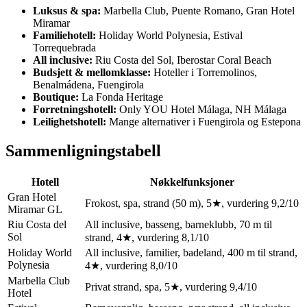
Luksus & spa:
Marbella Club, Puente Romano, Gran Hotel
Miramar
Familiehotell:
Holiday World Polynesia, Estival
Torrequebrada
All inclusive:
Riu Costa del Sol, Iberostar Coral Beach
Budsjett & mellomklasse:
Hoteller i Torremolinos,
Benalmádena, Fuengirola
Boutique:
La Fonda Heritage
Forretningshotell:
Only YOU Hotel Málaga, NH Málaga
Leilighetshotell:
Mange alternativer i Fuengirola og Estepona
Sammenligningstabell
Hotell
Nøkkelfunksjoner
Gran Hotel
Frokost, spa, strand (50 m), 5★, vurdering 9,2/10
Miramar GL
Riu Costa del
All inclusive, basseng, barneklubb, 70 m til
Sol
strand, 4★, vurdering 8,1/10
Holiday World
All inclusive, familier, badeland, 400 m til strand,
Polynesia
4★, vurdering 8,0/10
Marbella Club
Privat strand, spa, 5★, vurdering 9,4/10
Hotel