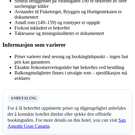
Sentral beliggenhet på Strandgaten 190 er bekreftet av flere
uavhengige kilder
Avstander til Fisketorget, Bryggen og Hurtigrutekaien er
dokumentert
Antall rom (149–159) og romtyper er oppgitt
Frokost inkludert er bekreftet
Taktesasse og treningsfasiliteter er dokumentert
Informasjon som varierer
Priser varierer med sesong og bookingtidspunkt – ingen fast
pris kan garanteres
Eksakte frokostserveringstider bør bekreftes ved bestilling
Balkongmuligheter finnes i utvalgte rom – spesifikasjon må
avklares
ANBEFALING
For å få bekreftet oppdaterte priser og tilgjengelighet anbefales
det å kontakte hotellet direkte eller sjekke den offisielle
bookingsiden. For more details on this hotel, you can visit
San
Agustín Gran Canaria
.