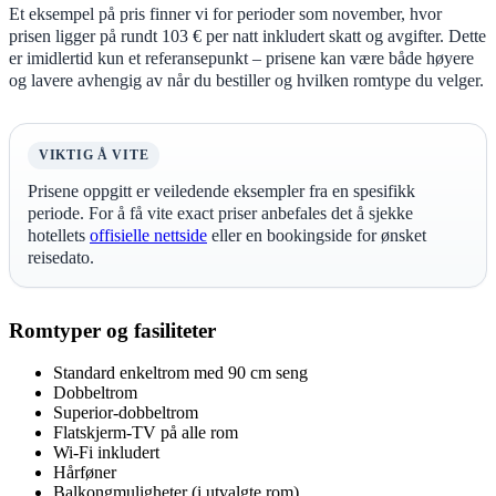
Et eksempel på pris finner vi for perioder som november, hvor
prisen ligger på rundt 103 € per natt inkludert skatt og avgifter. Dette
er imidlertid kun et referansepunkt – prisene kan være både høyere
og lavere avhengig av når du bestiller og hvilken romtype du velger.
VIKTIG Å VITE
Prisene oppgitt er veiledende eksempler fra en spesifikk
periode. For å få vite exact priser anbefales det å sjekke
hotellets
offisielle nettside
eller en bookingside for ønsket
reisedato.
Romtyper og fasiliteter
Standard enkeltrom med 90 cm seng
Dobbeltrom
Superior-dobbeltrom
Flatskjerm-TV på alle rom
Wi-Fi inkludert
Hårføner
Balkongmuligheter (i utvalgte rom)