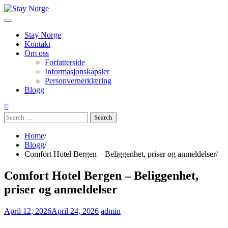
Skip
to
content
Stay Norge
Kontakt
Om oss
Forfatterside
Informasjonskapsler
Personvernerklæring
Blogg
Search
for:
Home
Blogg
Comfort Hotel Bergen – Beliggenhet, priser og anmeldelser
Comfort Hotel Bergen – Beliggenhet,
priser og anmeldelser
April 12, 2026
April 24, 2026
admin