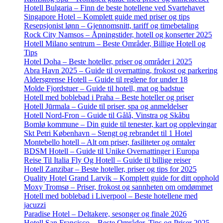
Hotell Bulgaria – Finn de beste hotellene ved Svartehavet
Singapore Hotel – Komplett guide med priser og tips
Resepsjonist lønn – Gjennomsnitt, tariff og timebetaling
Rock City Namsos – Åpningstider, hotell og konserter 2025
Hotell Milano sentrum – Beste Områder, Billige Hotell og
Tips
Hotel Doha – Beste hoteller, priser og områder i 2025
Abra Havn 2025 – Guide til overnatting, frokost og parkering
Aldersgrense Hotell – Guide til reglene for under 18
Molde Fjordstuer – Guide til hotell, mat og badstue
Hotell med boblebad i Praha – Beste hoteller og priser
Hotell Jūrmala – Guide til priser, spa og anmeldelser
Hotell Nord-Fron – Guide til Gålå, Vinstra og Skåbu
Bomlø kommune – Din guide til tenester, kart og opplevingar
Skt Petri København – Stengt og rebrandet til 1 Hotel
Montebello hotell – Alt om priser, fasiliteter og omtaler
BDSM Hotell – Guide til Unike Overnattinger i Europa
Reise Til Italia Fly Og Hotell – Guide til billige reiser
Hotell Zanzibar – Beste hoteller, priser og tips for 2025
Quality Hotel Grand Larvik – Komplett guide for ditt opphold
Moxy Tromsø – Priser, frokost og sannheten om omdømmet
Hotell med boblebad i Liverpool – Beste hotellene med
jacuzzi
Paradise Hotel – Deltakere, sesonger og finale 2026
Hotell San Francisco – Beste Områder, Tips og Priser 2025