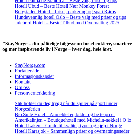
Hotell Palma de Mallorca – Beste valg, priser og tips
Hotell Ubud – Beste Hotell Nær Monkey Forest
Bergstaden Hotell – Priser, parkering og spa i Røros
Hundevennlig hotell Oslo – Beste valg med priser og tips
Julebord Hotell – Beste Tilbud med Overnatting 2025
"StayNorge – din pålitelige følgesvenn for et enklere, smartere
og mer inspirerende liv i Norge – hver dag, hele året."
StayNorge.com
Forfatterside
Informasjonskapsler
Kontakt
Om oss
Personvernerklæring
Slik holder du deg trygg når du spiller på sport under
Norgesferien
Bio Suite Hotel – Anmeldel er, bilder og be te pri er
Amerikalinjen – Boutiquehotell med Michelin-nøkkel i O lo
Hotell Laken – Guide til kvalitet, typer og kjøp i Norge
Hotell Karasjok – Sammenlign priser og overnattingssteder