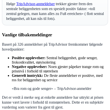
Ifølge
TripAdvisor-anmeldelser
trekker gjester frem den
sentrale beliggenheten som en spesielt positiv faktor: «toll
zentral gelegen, man kann alles zu Fuß erreichen» ( flott sentral
beliggenhet, alt kan nås til fots).
Vanlige tilbakemeldinger
Basert på 326 anmeldelser på TripAdvisor fremkommer følgende
hovedpunkter:
Positive opplevelser:
Sentral beliggenhet, gode senger,
frokostkvalitet, støyisolering
Negative opplevelser:
Noen gjester påpeker trange rom og
prisnivå i forhold til størrelsen
Generelt inntrykk:
De fleste anmeldelser er positive, med
ros for beliggenhet og service
«Bra rom og gode senger» – TripAdvisor-anmelder
Det er verdt å merke seg at enkelte anmeldere har uttrykt at prisen
kunne vært lavere i forhold til romstørrelsen. Dette er en subjektiv
vurdering som varierer fra gjest til gjest.