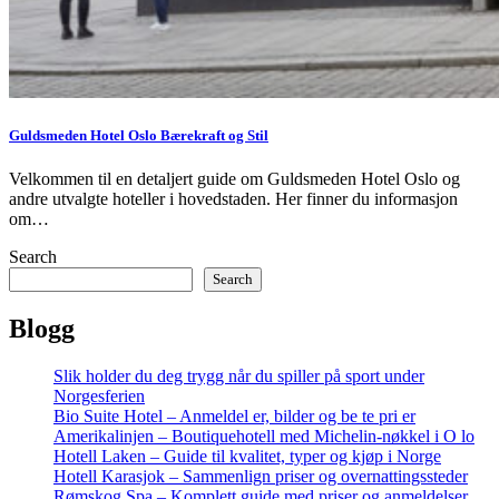
Guldsmeden Hotel Oslo Bærekraft og Stil
Velkommen til en detaljert guide om Guldsmeden Hotel Oslo og
andre utvalgte hoteller i hovedstaden. Her finner du informasjon
om…
Search
Search
Blogg
Slik holder du deg trygg når du spiller på sport under
Norgesferien
Bio Suite Hotel – Anmeldel er, bilder og be te pri er
Amerikalinjen – Boutiquehotell med Michelin-nøkkel i O lo
Hotell Laken – Guide til kvalitet, typer og kjøp i Norge
Hotell Karasjok – Sammenlign priser og overnattingssteder
Rømskog Spa – Komplett guide med priser og anmeldelser