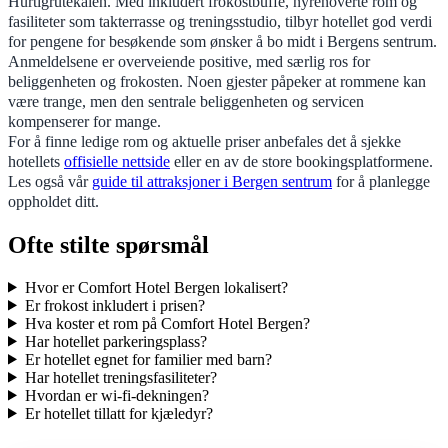
Hurtigrutekaien. Med inkludert frokostbuffé, nyrenoverte rom og
fasiliteter som takterrasse og treningsstudio, tilbyr hotellet god verdi
for pengene for besøkende som ønsker å bo midt i Bergens sentrum.
Anmeldelsene er overveiende positive, med særlig ros for
beliggenheten og frokosten. Noen gjester påpeker at rommene kan
være trange, men den sentrale beliggenheten og servicen
kompenserer for mange.
For å finne ledige rom og aktuelle priser anbefales det å sjekke
hotellets
offisielle nettside
eller en av de store bookingsplatformene.
Les også vår
guide til attraksjoner i Bergen sentrum
for å planlegge
oppholdet ditt.
Ofte stilte spørsmål
Hvor er Comfort Hotel Bergen lokalisert?
Er frokost inkludert i prisen?
Hva koster et rom på Comfort Hotel Bergen?
Har hotellet parkeringsplass?
Er hotellet egnet for familier med barn?
Har hotellet treningsfasiliteter?
Hvordan er wi-fi-dekningen?
Er hotellet tillatt for kjæledyr?