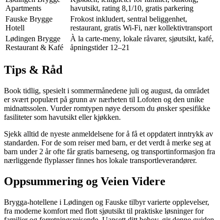
Apartments
havutsikt, rating 8,1/10, gratis parkering
Fauske Brygge
Frokost inkludert, sentral beliggenhet,
Hotell
restaurant, gratis Wi-Fi, nær kollektivtransport
Lødingen Brygge
À la carte-meny, lokale råvarer, sjøutsikt, kafé,
Restaurant & Kafé
åpningstider 12–21
Tips & Råd
Book tidlig, spesielt i sommermånedene juli og august, da området
er svært populært på grunn av nærheten til Lofoten og den unike
midnattssolen. Vurder romtypen nøye dersom du ønsker spesifikke
fasiliteter som havutsikt eller kjøkken.
Sjekk alltid de nyeste anmeldelsene for å få et oppdatert inntrykk av
standarden. For de som reiser med barn, er det verdt å merke seg at
barn under 2 år ofte får gratis barneseng, og transportinformasjon fra
nærliggende flyplasser finnes hos lokale transportleverandører.
Oppsummering og Veien Videre
Brygga-hotellene i Lødingen og Fauske tilbyr varierte opplevelser,
fra moderne komfort med flott sjøutsikt til praktiske løsninger for
familier og forretningsreisende. Uansett ditt behov, gir denne guiden