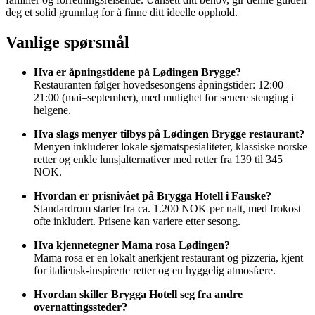
deg et solid grunnlag for å finne ditt ideelle opphold.
Vanlige spørsmål
Hva er åpningstidene på Lødingen Brygge?
Restauranten følger hovedsesongens åpningstider: 12:00–
21:00 (mai–september), med mulighet for senere stenging i
helgene.
Hva slags menyer tilbys på Lødingen Brygge restaurant?
Menyen inkluderer lokale sjømatspesialiteter, klassiske norske
retter og enkle lunsjalternativer med retter fra 139 til 345
NOK.
Hvordan er prisnivået på Brygga Hotell i Fauske?
Standardrom starter fra ca. 1.200 NOK per natt, med frokost
ofte inkludert. Prisene kan variere etter sesong.
Hva kjennetegner Mama rosa Lødingen?
Mama rosa er en lokalt anerkjent restaurant og pizzeria, kjent
for italiensk-inspirerte retter og en hyggelig atmosfære.
Hvordan skiller Brygga Hotell seg fra andre
overnattingssteder?