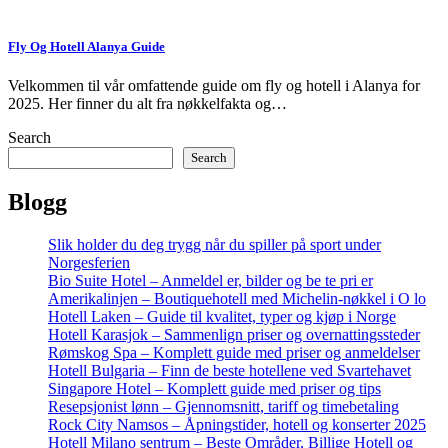
Fly Og Hotell Alanya Guide
Velkommen til vår omfattende guide om fly og hotell i Alanya for
2025. Her finner du alt fra nøkkelfakta og…
Search
Search
Blogg
Slik holder du deg trygg når du spiller på sport under
Norgesferien
Bio Suite Hotel – Anmeldel er, bilder og be te pri er
Amerikalinjen – Boutiquehotell med Michelin-nøkkel i O lo
Hotell Laken – Guide til kvalitet, typer og kjøp i Norge
Hotell Karasjok – Sammenlign priser og overnattingssteder
Rømskog Spa – Komplett guide med priser og anmeldelser
Hotell Bulgaria – Finn de beste hotellene ved Svartehavet
Singapore Hotel – Komplett guide med priser og tips
Resepsjonist lønn – Gjennomsnitt, tariff og timebetaling
Rock City Namsos – Åpningstider, hotell og konserter 2025
Hotell Milano sentrum – Beste Områder, Billige Hotell og