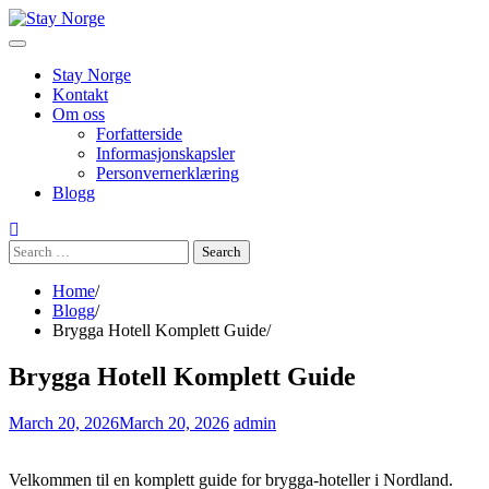
Skip
to
content
Stay Norge
Kontakt
Om oss
Forfatterside
Informasjonskapsler
Personvernerklæring
Blogg
Search
for:
Home
Blogg
Brygga Hotell Komplett Guide
Brygga Hotell Komplett Guide
March 20, 2026
March 20, 2026
admin
Velkommen til en komplett guide for brygga-hoteller i Nordland.