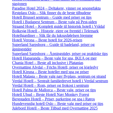
stasjonen
Paradise Hotel 2024 – Deltakere, vinner og sesongfakta
Restplass Oslo – Slik finner du de beste tilbudene
Hotell Brussel sentrum – Guide med priser og tips
Hotell i Budapest Sentrum – Beste valg på Pest-siden
Straand Hotel – Komplett guide til historisk hotell i Vrådal
Bolkesjø Hotell – Historie, eiere og fremtid i Telemark
Hotellgardiner – Slik får du luksusfølelsen hjemme
Hotell Verona – Beste hotell for 2026-reisen
Superland Sarpsborg – Guide til badeland, priser og
åpningstider
Superland Sarpsborg – Åpningstider, priser og praktiske tips
Hotell Haparanda – Beste valg for spa, IKEA og mer
Chania Hotel – Beste all inclusive i Platanias
Overnatting Alvdal – Frichs Hotell, priser og kjæledyr
Hotell Kiruna – Beste hoteller med spa og priser
Hotell Malaga – Beste valg nær flyplass, sentrum og strand
Verdal Hotell – Sentralt familiedrevet hotell i Verdal sentrum
Verdal Hotell – Rom, priser og frokost i sentrum
Hotell Palma de Mallorca – Beste valg, priser og tips
Hotell Ubud – Beste Hotell Nær Monkey Forest
Bergstaden Hotell – Priser, parkering og spa i Røros
Hundevennlig hotell Oslo – Beste valg med priser og tips
Julebord Hotell – Beste Tilbud med Overnatting 2025