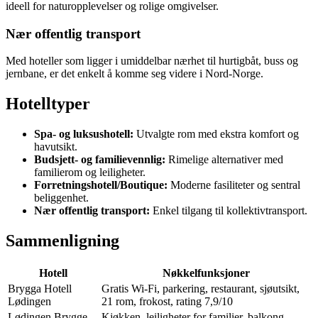
ideell for naturopplevelser og rolige omgivelser.
Nær offentlig transport
Med hoteller som ligger i umiddelbar nærhet til hurtigbåt, buss og
jernbane, er det enkelt å komme seg videre i Nord-Norge.
Hotelltyper
Spa- og luksushotell:
Utvalgte rom med ekstra komfort og
havutsikt.
Budsjett- og familievennlig:
Rimelige alternativer med
familierom og leiligheter.
Forretningshotell/Boutique:
Moderne fasiliteter og sentral
beliggenhet.
Nær offentlig transport:
Enkel tilgang til kollektivtransport.
Sammenligning
Hotell
Nøkkelfunksjoner
Brygga Hotell
Gratis Wi-Fi, parkering, restaurant, sjøutsikt,
Lødingen
21 rom, frokost, rating 7,9/10
Lødingen Brygge
Kjøkken, leiligheter for familier, balkong,