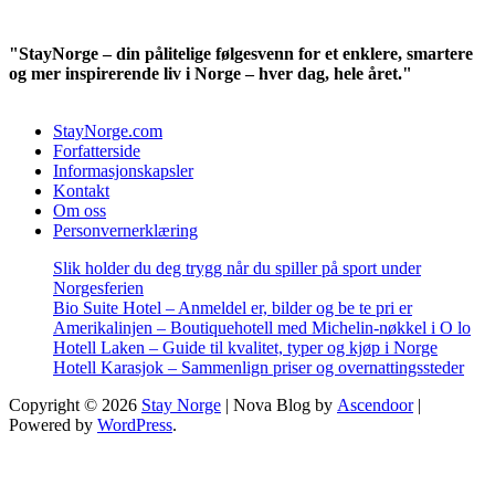
"StayNorge – din pålitelige følgesvenn for et enklere, smartere
og mer inspirerende liv i Norge – hver dag, hele året."
StayNorge.com
Forfatterside
Informasjonskapsler
Kontakt
Om oss
Personvernerklæring
Slik holder du deg trygg når du spiller på sport under
Norgesferien
Bio Suite Hotel – Anmeldel er, bilder og be te pri er
Amerikalinjen – Boutiquehotell med Michelin-nøkkel i O lo
Hotell Laken – Guide til kvalitet, typer og kjøp i Norge
Hotell Karasjok – Sammenlign priser og overnattingssteder
Copyright © 2026
Stay Norge
| Nova Blog by
Ascendoor
|
Powered by
WordPress
.