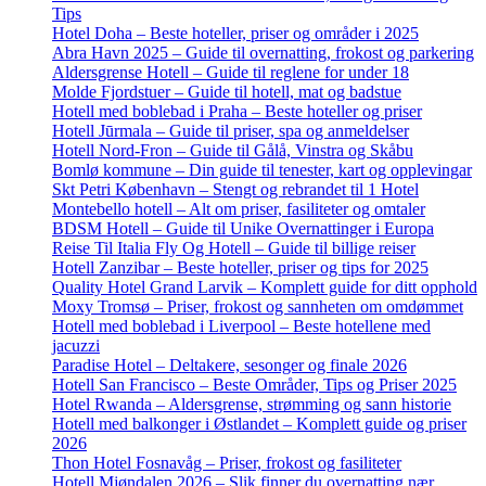
Tips
Hotel Doha – Beste hoteller, priser og områder i 2025
Abra Havn 2025 – Guide til overnatting, frokost og parkering
Aldersgrense Hotell – Guide til reglene for under 18
Molde Fjordstuer – Guide til hotell, mat og badstue
Hotell med boblebad i Praha – Beste hoteller og priser
Hotell Jūrmala – Guide til priser, spa og anmeldelser
Hotell Nord-Fron – Guide til Gålå, Vinstra og Skåbu
Bomlø kommune – Din guide til tenester, kart og opplevingar
Skt Petri København – Stengt og rebrandet til 1 Hotel
Montebello hotell – Alt om priser, fasiliteter og omtaler
BDSM Hotell – Guide til Unike Overnattinger i Europa
Reise Til Italia Fly Og Hotell – Guide til billige reiser
Hotell Zanzibar – Beste hoteller, priser og tips for 2025
Quality Hotel Grand Larvik – Komplett guide for ditt opphold
Moxy Tromsø – Priser, frokost og sannheten om omdømmet
Hotell med boblebad i Liverpool – Beste hotellene med
jacuzzi
Paradise Hotel – Deltakere, sesonger og finale 2026
Hotell San Francisco – Beste Områder, Tips og Priser 2025
Hotel Rwanda – Aldersgrense, strømming og sann historie
Hotell med balkonger i Østlandet – Komplett guide og priser
2026
Thon Hotel Fosnavåg – Priser, frokost og fasiliteter
Hotell Mjøndalen 2026 – Slik finner du overnatting nær