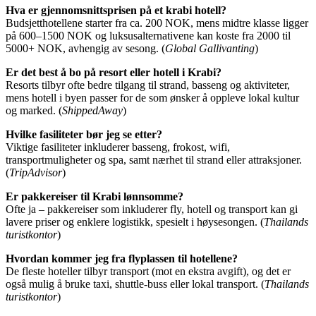
Hva er gjennomsnittsprisen på et krabi hotell?
Budsjetthotellene starter fra ca. 200 NOK, mens midtre klasse ligger
på 600–1500 NOK og luksusalternativene kan koste fra 2000 til
5000+ NOK, avhengig av sesong. (
Global Gallivanting
)
Er det best å bo på resort eller hotell i Krabi?
Resorts tilbyr ofte bedre tilgang til strand, basseng og aktiviteter,
mens hotell i byen passer for de som ønsker å oppleve lokal kultur
og marked. (
ShippedAway
)
Hvilke fasiliteter bør jeg se etter?
Viktige fasiliteter inkluderer basseng, frokost, wifi,
transportmuligheter og spa, samt nærhet til strand eller attraksjoner.
(
TripAdvisor
)
Er pakkereiser til Krabi lønnsomme?
Ofte ja – pakkereiser som inkluderer fly, hotell og transport kan gi
lavere priser og enklere logistikk, spesielt i høysesongen. (
Thailands
turistkontor
)
Hvordan kommer jeg fra flyplassen til hotellene?
De fleste hoteller tilbyr transport (mot en ekstra avgift), og det er
også mulig å bruke taxi, shuttle-buss eller lokal transport. (
Thailands
turistkontor
)