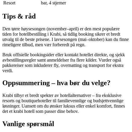
Resort
bar, 4 stjerner
Tips & råd
Den tørre høysesongen (november–april) er den mest populære
tiden for hotellbestilling i Krabi, så tidlig booking sikrer et bredt
utvalg til de beste prisene. I lavsesongen (mai–oktober) kan du finne
rimeligere tilbud, men vær forberedt på regn.
Bruk offisielle bookingsider eller kontakt hotellet direkte, og sjekk
avbestillingsregler samt anmeldelser fra flere kilder. Vurder også
pakkereiser som inkluderer fly, overnatting og transport for ekstra
verdi.
Oppsummering – hva bør du velge?
Krabi tilbyr et bredt spekter av hotellalternativer – fra eksklusive
resorts og boutiquehoteller til familievennlige og budsjettvennlige
løsninger. Uansett om du ønsker luksus eller enkel komfort, finnes
det et krabi hotell som passer dine behov.
Vanlige spørsmål