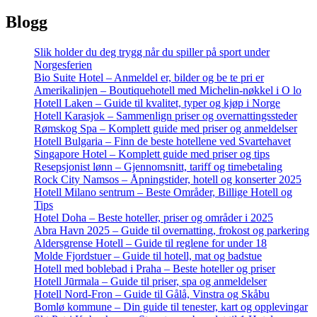
Blogg
Slik holder du deg trygg når du spiller på sport under
Norgesferien
Bio Suite Hotel – Anmeldel er, bilder og be te pri er
Amerikalinjen – Boutiquehotell med Michelin-nøkkel i O lo
Hotell Laken – Guide til kvalitet, typer og kjøp i Norge
Hotell Karasjok – Sammenlign priser og overnattingssteder
Rømskog Spa – Komplett guide med priser og anmeldelser
Hotell Bulgaria – Finn de beste hotellene ved Svartehavet
Singapore Hotel – Komplett guide med priser og tips
Resepsjonist lønn – Gjennomsnitt, tariff og timebetaling
Rock City Namsos – Åpningstider, hotell og konserter 2025
Hotell Milano sentrum – Beste Områder, Billige Hotell og
Tips
Hotel Doha – Beste hoteller, priser og områder i 2025
Abra Havn 2025 – Guide til overnatting, frokost og parkering
Aldersgrense Hotell – Guide til reglene for under 18
Molde Fjordstuer – Guide til hotell, mat og badstue
Hotell med boblebad i Praha – Beste hoteller og priser
Hotell Jūrmala – Guide til priser, spa og anmeldelser
Hotell Nord-Fron – Guide til Gålå, Vinstra og Skåbu
Bomlø kommune – Din guide til tenester, kart og opplevingar