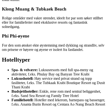
Klong Muang & Tubkaek Beach
Rolige områder med vakre strender, ideelt for par som søker stillhet
eller for familieferier med eksklusive resorts og fantastisk
solnedgang.
Phi Phi-øyene
For den som ønsker ekte øystemning med dykking og strandliv, selv
om prisene er høyere og øyene er isolert fra fastlandet.
Hotelltyper
Spa- & velvære:
Luksusresorts med full spa-meny og
aktiviteter, f.eks. Phulay Bay og Banyan Tree Krabi
Luksushotell:
Høy service med privat strand og topp
fasiliteter, f.eks. The Tubkaak Krabi Boutique Resort og Dusit
Thani Krabi
Budsjetthoteller:
Enkle, rene rom med sentral beliggenhet,
f.eks. Sand Sea Resort og Family Tree Hotel
Familiehotell:
Hoteller med lekerom, barnepass og bassenger,
f.eks. Ananta Burin Resort og Centara Ao Nang Beach Resort