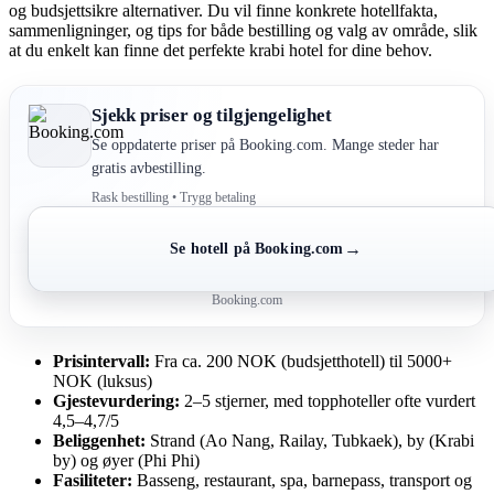
og budsjettsikre alternativer. Du vil finne konkrete hotellfakta,
sammenligninger, og tips for både bestilling og valg av område, slik
at du enkelt kan finne det perfekte krabi hotel for dine behov.
Sjekk priser og tilgjengelighet
Se oppdaterte priser på Booking.com. Mange steder har
gratis avbestilling.
Rask bestilling • Trygg betaling
→
Se hotell på Booking.com
Booking.com
Prisintervall:
Fra ca. 200 NOK (budsjetthotell) til 5000+
NOK (luksus)
Gjestevurdering:
2–5 stjerner, med topphoteller ofte vurdert
4,5–4,7/5
Beliggenhet:
Strand (Ao Nang, Railay, Tubkaek), by (Krabi
by) og øyer (Phi Phi)
Fasiliteter:
Basseng, restaurant, spa, barnepass, transport og