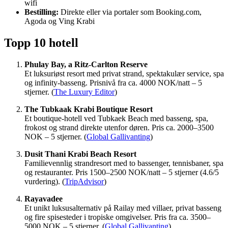
wifi
Bestilling:
Direkte eller via portaler som Booking.com,
Agoda og Ving Krabi
Topp 10 hotell
Phulay Bay, a Ritz-Carlton Reserve
Et luksuriøst resort med privat strand, spektakulær service, spa
og infinity-basseng. Prisnivå fra ca. 4000 NOK/natt – 5
stjerner. (
The Luxury Editor
)
The Tubkaak Krabi Boutique Resort
Et boutique-hotell ved Tubkaek Beach med basseng, spa,
frokost og strand direkte utenfor døren. Pris ca. 2000–3500
NOK – 5 stjerner. (
Global Gallivanting
)
Dusit Thani Krabi Beach Resort
Familievennlig strandresort med to bassenger, tennisbaner, spa
og restauranter. Pris 1500–2500 NOK/natt – 5 stjerner (4.6/5
vurdering). (
TripAdvisor
)
Rayavadee
Et unikt luksusalternativ på Railay med villaer, privat basseng
og fire spisesteder i tropiske omgivelser. Pris fra ca. 3500–
5000 NOK – 5 stjerner. (
Global Gallivanting
)