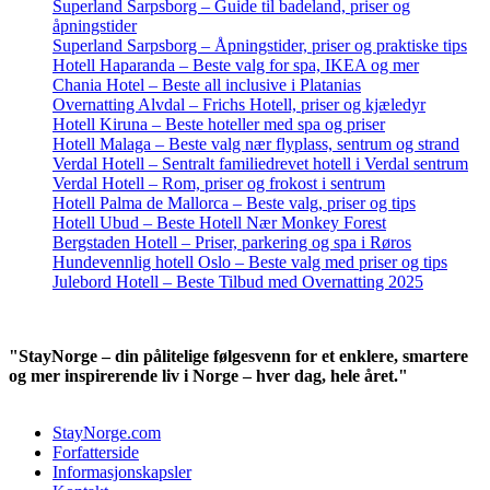
Superland Sarpsborg – Guide til badeland, priser og
åpningstider
Superland Sarpsborg – Åpningstider, priser og praktiske tips
Hotell Haparanda – Beste valg for spa, IKEA og mer
Chania Hotel – Beste all inclusive i Platanias
Overnatting Alvdal – Frichs Hotell, priser og kjæledyr
Hotell Kiruna – Beste hoteller med spa og priser
Hotell Malaga – Beste valg nær flyplass, sentrum og strand
Verdal Hotell – Sentralt familiedrevet hotell i Verdal sentrum
Verdal Hotell – Rom, priser og frokost i sentrum
Hotell Palma de Mallorca – Beste valg, priser og tips
Hotell Ubud – Beste Hotell Nær Monkey Forest
Bergstaden Hotell – Priser, parkering og spa i Røros
Hundevennlig hotell Oslo – Beste valg med priser og tips
Julebord Hotell – Beste Tilbud med Overnatting 2025
"StayNorge – din pålitelige følgesvenn for et enklere, smartere
og mer inspirerende liv i Norge – hver dag, hele året."
StayNorge.com
Forfatterside
Informasjonskapsler