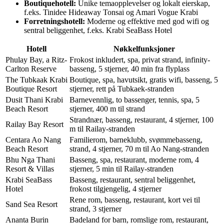
Boutiquehotell:
Unike temaopplevelser og lokalt eierskap,
f.eks. Tinidee Hideaway Tonsai og Amari Vogue Krabi
Forretningshotell:
Moderne og effektive med god wifi og
sentral beliggenhet, f.eks. Krabi SeaBass Hotel
Hotell
Nøkkelfunksjoner
Phulay Bay, a Ritz-
Frokost inkludert, spa, privat strand, infinity-
Carlton Reserve
basseng, 5 stjerner, 40 min fra flyplass
The Tubkaak Krabi
Boutique, spa, havutsikt, gratis wifi, basseng, 5
Boutique Resort
stjerner, rett på Tubkaek-stranden
Dusit Thani Krabi
Barnevennlig, to bassenger, tennis, spa, 5
Beach Resort
stjerner, 400 m til strand
Strandnær, basseng, restaurant, 4 stjerner, 100
Railay Bay Resort
m til Railay-stranden
Centara Ao Nang
Familierom, barneklubb, svømmebasseng,
Beach Resort
strand, 4 stjerner, 70 m til Ao Nang-stranden
Bhu Nga Thani
Basseng, spa, restaurant, moderne rom, 4
Resort & Villas
stjerner, 5 min til Railay-stranden
Krabi SeaBass
Basseng, restaurant, sentral beliggenhet,
Hotel
frokost tilgjengelig, 4 stjerner
Rene rom, basseng, restaurant, kort vei til
Sand Sea Resort
strand, 3 stjerner
Ananta Burin
Badeland for barn, romslige rom, restaurant,