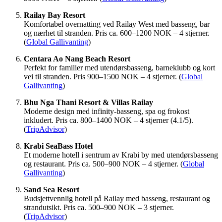
Railay Bay Resort
Komfortabel overnatting ved Railay West med basseng, bar
og nærhet til stranden. Pris ca. 600–1200 NOK – 4 stjerner.
(
Global Gallivanting
)
Centara Ao Nang Beach Resort
Perfekt for familier med utendørsbasseng, barneklubb og kort
vei til stranden. Pris 900–1500 NOK – 4 stjerner. (
Global
Gallivanting
)
Bhu Nga Thani Resort & Villas Railay
Moderne design med infinity-basseng, spa og frokost
inkludert. Pris ca. 800–1400 NOK – 4 stjerner (4.1/5).
(
TripAdvisor
)
Krabi SeaBass Hotel
Et moderne hotell i sentrum av Krabi by med utendørsbasseng
og restaurant. Pris ca. 500–900 NOK – 4 stjerner. (
Global
Gallivanting
)
Sand Sea Resort
Budsjettvennlig hotell på Railay med basseng, restaurant og
strandutsikt. Pris ca. 500–900 NOK – 3 stjerner.
(
TripAdvisor
)