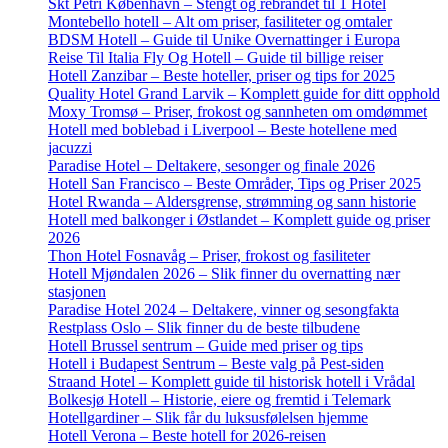
Skt Petri København – Stengt og rebrandet til 1 Hotel
Montebello hotell – Alt om priser, fasiliteter og omtaler
BDSM Hotell – Guide til Unike Overnattinger i Europa
Reise Til Italia Fly Og Hotell – Guide til billige reiser
Hotell Zanzibar – Beste hoteller, priser og tips for 2025
Quality Hotel Grand Larvik – Komplett guide for ditt opphold
Moxy Tromsø – Priser, frokost og sannheten om omdømmet
Hotell med boblebad i Liverpool – Beste hotellene med
jacuzzi
Paradise Hotel – Deltakere, sesonger og finale 2026
Hotell San Francisco – Beste Områder, Tips og Priser 2025
Hotel Rwanda – Aldersgrense, strømming og sann historie
Hotell med balkonger i Østlandet – Komplett guide og priser
2026
Thon Hotel Fosnavåg – Priser, frokost og fasiliteter
Hotell Mjøndalen 2026 – Slik finner du overnatting nær
stasjonen
Paradise Hotel 2024 – Deltakere, vinner og sesongfakta
Restplass Oslo – Slik finner du de beste tilbudene
Hotell Brussel sentrum – Guide med priser og tips
Hotell i Budapest Sentrum – Beste valg på Pest-siden
Straand Hotel – Komplett guide til historisk hotell i Vrådal
Bolkesjø Hotell – Historie, eiere og fremtid i Telemark
Hotellgardiner – Slik får du luksusfølelsen hjemme
Hotell Verona – Beste hotell for 2026-reisen