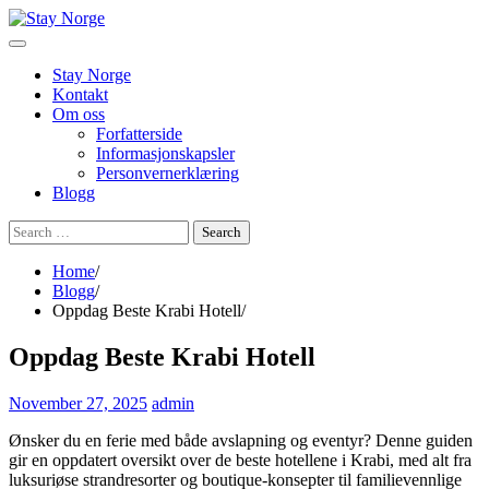
Skip
to
content
Stay Norge
Kontakt
Om oss
Forfatterside
Informasjonskapsler
Personvernerklæring
Blogg
Search
for:
Home
Blogg
Oppdag Beste Krabi Hotell
Oppdag Beste Krabi Hotell
November 27, 2025
admin
Ønsker du en ferie med både avslapning og eventyr? Denne guiden
gir en oppdatert oversikt over de beste hotellene i Krabi, med alt fra
luksuriøse strandresorter og boutique-konsepter til familievennlige