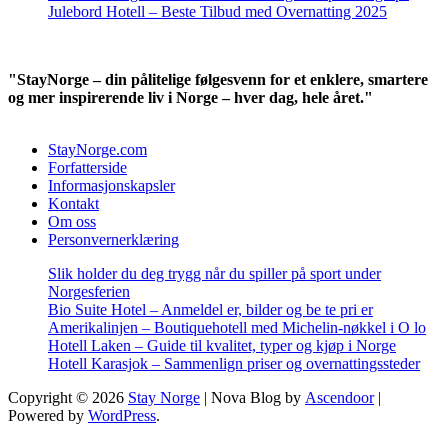
Julebord Hotell – Beste Tilbud med Overnatting 2025
"StayNorge – din pålitelige følgesvenn for et enklere, smartere
og mer inspirerende liv i Norge – hver dag, hele året."
StayNorge.com
Forfatterside
Informasjonskapsler
Kontakt
Om oss
Personvernerklæring
Slik holder du deg trygg når du spiller på sport under
Norgesferien
Bio Suite Hotel – Anmeldel er, bilder og be te pri er
Amerikalinjen – Boutiquehotell med Michelin-nøkkel i O lo
Hotell Laken – Guide til kvalitet, typer og kjøp i Norge
Hotell Karasjok – Sammenlign priser og overnattingssteder
Copyright © 2026
Stay Norge
| Nova Blog by
Ascendoor
|
Powered by
WordPress
.