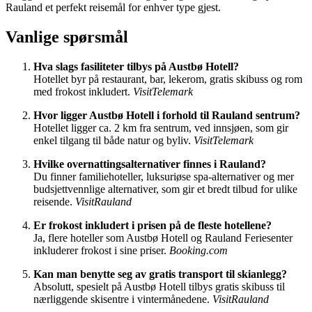
Rauland et perfekt reisemål for enhver type gjest.
Vanlige spørsmål
Hva slags fasiliteter tilbys på Austbø Hotell?
Hotellet byr på restaurant, bar, lekerom, gratis skibuss og rom
med frokost inkludert.
VisitTelemark
Hvor ligger Austbø Hotell i forhold til Rauland sentrum?
Hotellet ligger ca. 2 km fra sentrum, ved innsjøen, som gir
enkel tilgang til både natur og byliv.
VisitTelemark
Hvilke overnattingsalternativer finnes i Rauland?
Du finner familiehoteller, luksuriøse spa-alternativer og mer
budsjettvennlige alternativer, som gir et bredt tilbud for ulike
reisende.
VisitRauland
Er frokost inkludert i prisen på de fleste hotellene?
Ja, flere hoteller som Austbø Hotell og Rauland Feriesenter
inkluderer frokost i sine priser.
Booking.com
Kan man benytte seg av gratis transport til skianlegg?
Absolutt, spesielt på Austbø Hotell tilbys gratis skibuss til
nærliggende skisentre i vintermånedene.
VisitRauland