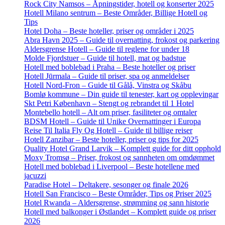
Rock City Namsos – Åpningstider, hotell og konserter 2025
Hotell Milano sentrum – Beste Områder, Billige Hotell og
Tips
Hotel Doha – Beste hoteller, priser og områder i 2025
Abra Havn 2025 – Guide til overnatting, frokost og parkering
Aldersgrense Hotell – Guide til reglene for under 18
Molde Fjordstuer – Guide til hotell, mat og badstue
Hotell med boblebad i Praha – Beste hoteller og priser
Hotell Jūrmala – Guide til priser, spa og anmeldelser
Hotell Nord-Fron – Guide til Gålå, Vinstra og Skåbu
Bomlø kommune – Din guide til tenester, kart og opplevingar
Skt Petri København – Stengt og rebrandet til 1 Hotel
Montebello hotell – Alt om priser, fasiliteter og omtaler
BDSM Hotell – Guide til Unike Overnattinger i Europa
Reise Til Italia Fly Og Hotell – Guide til billige reiser
Hotell Zanzibar – Beste hoteller, priser og tips for 2025
Quality Hotel Grand Larvik – Komplett guide for ditt opphold
Moxy Tromsø – Priser, frokost og sannheten om omdømmet
Hotell med boblebad i Liverpool – Beste hotellene med
jacuzzi
Paradise Hotel – Deltakere, sesonger og finale 2026
Hotell San Francisco – Beste Områder, Tips og Priser 2025
Hotel Rwanda – Aldersgrense, strømming og sann historie
Hotell med balkonger i Østlandet – Komplett guide og priser
2026