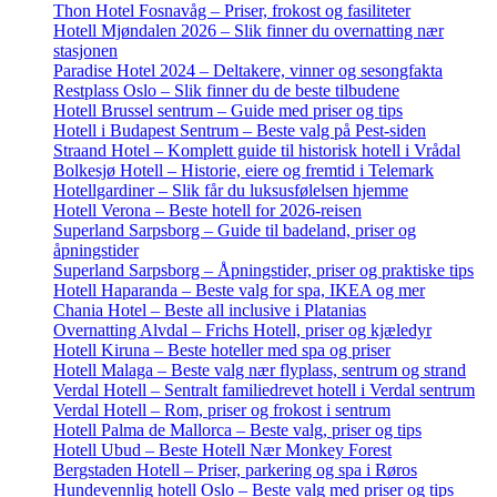
Thon Hotel Fosnavåg – Priser, frokost og fasiliteter
Hotell Mjøndalen 2026 – Slik finner du overnatting nær
stasjonen
Paradise Hotel 2024 – Deltakere, vinner og sesongfakta
Restplass Oslo – Slik finner du de beste tilbudene
Hotell Brussel sentrum – Guide med priser og tips
Hotell i Budapest Sentrum – Beste valg på Pest-siden
Straand Hotel – Komplett guide til historisk hotell i Vrådal
Bolkesjø Hotell – Historie, eiere og fremtid i Telemark
Hotellgardiner – Slik får du luksusfølelsen hjemme
Hotell Verona – Beste hotell for 2026-reisen
Superland Sarpsborg – Guide til badeland, priser og
åpningstider
Superland Sarpsborg – Åpningstider, priser og praktiske tips
Hotell Haparanda – Beste valg for spa, IKEA og mer
Chania Hotel – Beste all inclusive i Platanias
Overnatting Alvdal – Frichs Hotell, priser og kjæledyr
Hotell Kiruna – Beste hoteller med spa og priser
Hotell Malaga – Beste valg nær flyplass, sentrum og strand
Verdal Hotell – Sentralt familiedrevet hotell i Verdal sentrum
Verdal Hotell – Rom, priser og frokost i sentrum
Hotell Palma de Mallorca – Beste valg, priser og tips
Hotell Ubud – Beste Hotell Nær Monkey Forest
Bergstaden Hotell – Priser, parkering og spa i Røros
Hundevennlig hotell Oslo – Beste valg med priser og tips