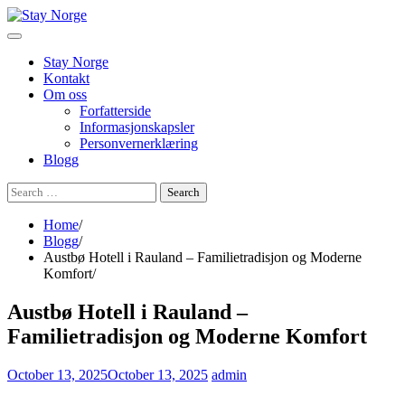
Skip
to
content
Stay Norge
Kontakt
Om oss
Forfatterside
Informasjonskapsler
Personvernerklæring
Blogg
Search
for:
Home
Blogg
Austbø Hotell i Rauland – Familietradisjon og Moderne
Komfort
Austbø Hotell i Rauland –
Familietradisjon og Moderne Komfort
October 13, 2025
October 13, 2025
admin