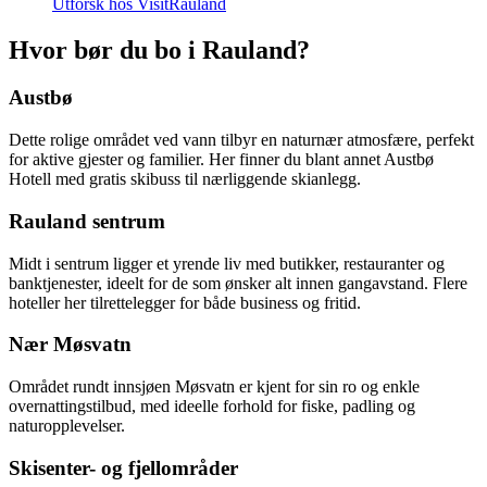
Utforsk hos VisitRauland
Hvor bør du bo i Rauland?
Austbø
Dette rolige området ved vann tilbyr en naturnær atmosfære, perfekt
for aktive gjester og familier. Her finner du blant annet Austbø
Hotell med gratis skibuss til nærliggende skianlegg.
Rauland sentrum
Midt i sentrum ligger et yrende liv med butikker, restauranter og
banktjenester, ideelt for de som ønsker alt innen gangavstand. Flere
hoteller her tilrettelegger for både business og fritid.
Nær Møsvatn
Området rundt innsjøen Møsvatn er kjent for sin ro og enkle
overnattingstilbud, med ideelle forhold for fiske, padling og
naturopplevelser.
Skisenter- og fjellområder