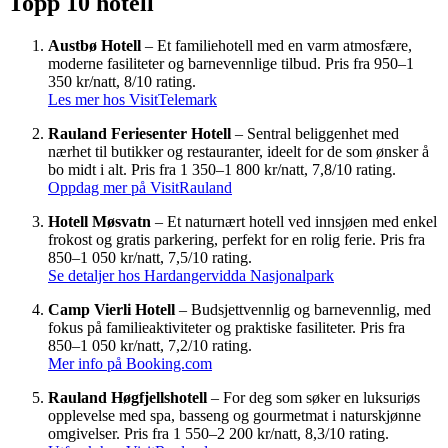
Topp 10 hotell
Austbø Hotell
– Et familiehotell med en varm atmosfære,
moderne fasiliteter og barnevennlige tilbud. Pris fra 950–1
350 kr/natt, 8/10 rating.
Les mer hos VisitTelemark
Rauland Feriesenter Hotell
– Sentral beliggenhet med
nærhet til butikker og restauranter, ideelt for de som ønsker å
bo midt i alt. Pris fra 1 350–1 800 kr/natt, 7,8/10 rating.
Oppdag mer på VisitRauland
Hotell Møsvatn
– Et naturnært hotell ved innsjøen med enkel
frokost og gratis parkering, perfekt for en rolig ferie. Pris fra
850–1 050 kr/natt, 7,5/10 rating.
Se detaljer hos Hardangervidda Nasjonalpark
Camp Vierli Hotell
– Budsjettvennlig og barnevennlig, med
fokus på familieaktiviteter og praktiske fasiliteter. Pris fra
850–1 050 kr/natt, 7,2/10 rating.
Mer info på Booking.com
Rauland Høgfjellshotell
– For deg som søker en luksuriøs
opplevelse med spa, basseng og gourmetmat i naturskjønne
omgivelser. Pris fra 1 550–2 200 kr/natt, 8,3/10 rating.