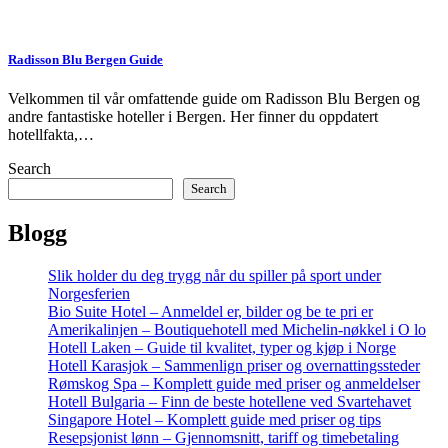
Radisson Blu Bergen Guide
Velkommen til vår omfattende guide om Radisson Blu Bergen og
andre fantastiske hoteller i Bergen. Her finner du oppdatert
hotellfakta,…
Search
Search
Blogg
Slik holder du deg trygg når du spiller på sport under
Norgesferien
Bio Suite Hotel – Anmeldel er, bilder og be te pri er
Amerikalinjen – Boutiquehotell med Michelin-nøkkel i O lo
Hotell Laken – Guide til kvalitet, typer og kjøp i Norge
Hotell Karasjok – Sammenlign priser og overnattingssteder
Rømskog Spa – Komplett guide med priser og anmeldelser
Hotell Bulgaria – Finn de beste hotellene ved Svartehavet
Singapore Hotel – Komplett guide med priser og tips
Resepsjonist lønn – Gjennomsnitt, tariff og timebetaling