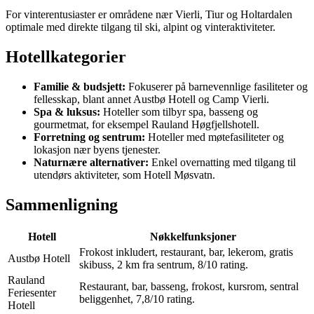
For vinterentusiaster er områdene nær Vierli, Tiur og Holtardalen
optimale med direkte tilgang til ski, alpint og vinteraktiviteter.
Hotellkategorier
Familie & budsjett:
Fokuserer på barnevennlige fasiliteter og
fellesskap, blant annet Austbø Hotell og Camp Vierli.
Spa & luksus:
Hoteller som tilbyr spa, basseng og
gourmetmat, for eksempel Rauland Høgfjellshotell.
Forretning og sentrum:
Hoteller med møtefasiliteter og
lokasjon nær byens tjenester.
Naturnære alternativer:
Enkel overnatting med tilgang til
utendørs aktiviteter, som Hotell Møsvatn.
Sammenligning
Hotell
Nøkkelfunksjoner
Frokost inkludert, restaurant, bar, lekerom, gratis
Austbø Hotell
skibuss, 2 km fra sentrum, 8/10 rating.
Rauland
Restaurant, bar, basseng, frokost, kursrom, sentral
Feriesenter
beliggenhet, 7,8/10 rating.
Hotell