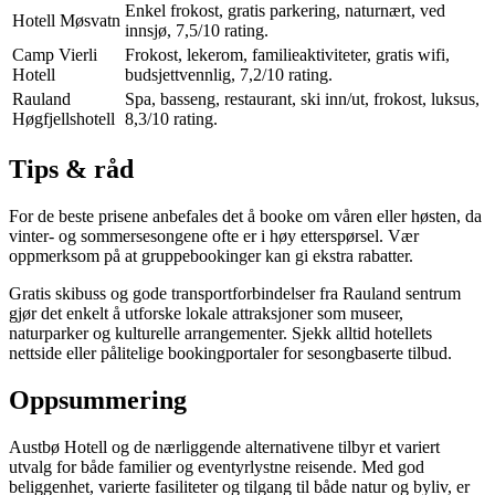
Enkel frokost, gratis parkering, naturnært, ved
Hotell Møsvatn
innsjø, 7,5/10 rating.
Camp Vierli
Frokost, lekerom, familieaktiviteter, gratis wifi,
Hotell
budsjettvennlig, 7,2/10 rating.
Rauland
Spa, basseng, restaurant, ski inn/ut, frokost, luksus,
Høgfjellshotell
8,3/10 rating.
Tips & råd
For de beste prisene anbefales det å booke om våren eller høsten, da
vinter- og sommersesongene ofte er i høy etterspørsel. Vær
oppmerksom på at gruppebookinger kan gi ekstra rabatter.
Gratis skibuss og gode transportforbindelser fra Rauland sentrum
gjør det enkelt å utforske lokale attraksjoner som museer,
naturparker og kulturelle arrangementer. Sjekk alltid hotellets
nettside eller pålitelige bookingportaler for sesongbaserte tilbud.
Oppsummering
Austbø Hotell og de nærliggende alternativene tilbyr et variert
utvalg for både familier og eventyrlystne reisende. Med god
beliggenhet, varierte fasiliteter og tilgang til både natur og byliv, er